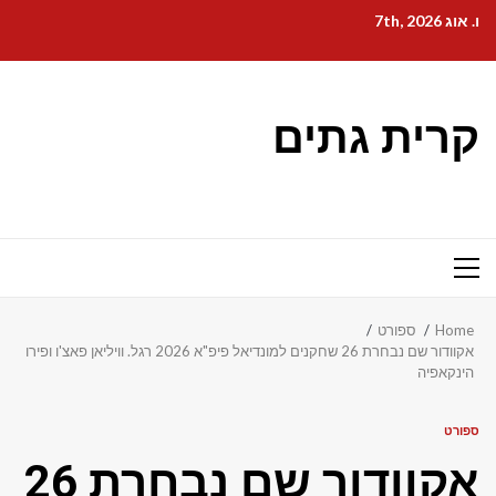
Ski
ו. אוג 7th, 2026
t
conten
קרית גתים
Primary
Menu
Home
ספורט
אקוודור שם נבחרת 26 שחקנים למונדיאל פיפ"א 2026 רגל. וויליאן פאצ'ו ופירו
הינקאפיה
ספורט
אקוודור שם נבחרת 26