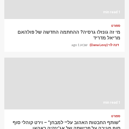
1 min read
ספורט
מי זה גונזלו גרסיה? ההחתמה החדשה של פולהאם
מריאל מדריד
דנה לוי (Dana Levy)
שבוע 1 ago
1 min read
ספורט
"שותף החבטות האהוב עליי למבחן" – וירט קוהלי סוף
סוף מגיבה על פרישתה של אג'ינקיה ראהאן