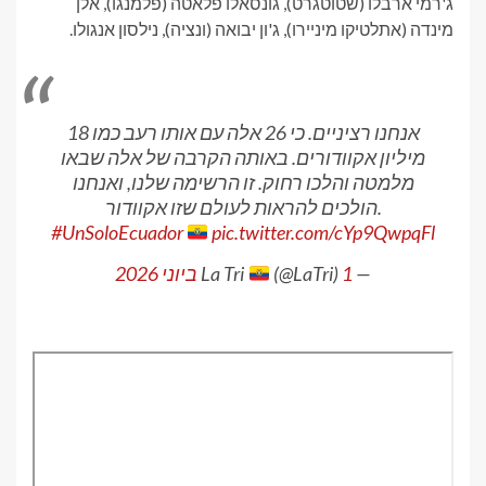
ג'רמי ארבלו (שטוטגרט), גונסאלו פלאטה (פלמנגו), אלן
מינדה (אתלטיקו מיניירו), ג'ון יבואה (ונציה), נילסון אנגולו.
אנחנו רציניים. כי 26 אלה עם אותו רעב כמו 18
מיליון אקוודורים. באותה הקרבה של אלה שבאו
מלמטה והלכו רחוק. זו הרשימה שלנו, ואנחנו
הולכים להראות לעולם שזו אקוודור.
#UnSoloEcuador
pic.twitter.com/cYp9QwpqFl
— La Tri
1 ביוני 2026
(@LaTri)