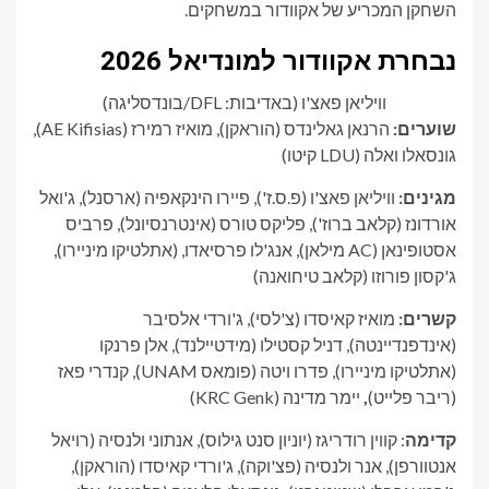
השחקן המכריע של אקוודור במשחקים.
נבחרת אקוודור למונדיאל 2026
וויליאן פאצ'ו (באדיבות: DFL/בונדסליגה)
שוערים:
הרנאן גאלינדס (הוראקן), מואיז רמירז (AE Kifisias),
גונסאלו ואלה (LDU קיטו)
מגינים:
וויליאן פאצ'ו (פ.ס.ז'), פיירו הינקאפיה (ארסנל), ג'ואל
אורדונז (קלאב ברוז'), פליקס טורס (אינטרנסיונל), פרביס
אסטופינאן (AC מילאן), אנג'לו פרסיאדו, (אתלטיקו מיניירו),
ג'קסון פורוזו (קלאב טיחואנה)
קשרים:
מואיז קאיסדו (צ'לסי), ג'ורדי אלסיבר
(אינדפנדיינטה), דניל קסטילו (מידטיילנד), אלן פרנקו
(אתלטיקו מיניירו), פדרו ויטה (פומאס UNAM), קנדרי פאז
(ריבר פלייט)
,
יימר מדינה (KRC Genk)
קדימה
: קווין רודריגז (יוניון סנט גילוס), אנתוני ולנסיה (רויאל
אנטוורפן), אנר ולנסיה (פצ'וקה), ג'ורדי קאיסדו (הוראקן),