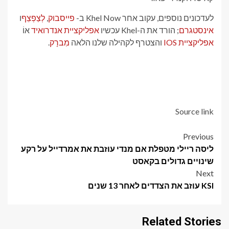
לעדכונים נוספים, עקוב אחר Khel Now ב-
פייסבוק
,
לְצַפְצֵף
ו
אינסטגרם
; הורד את ה-Khel עכשיו
אפליקציית אנדרואיד
אוֹ
אפליקציית IOS
והצטרף לקהילה שלנו הלאה
מִברָק
.
Source link
Post
Previous
ליסה ריילי מטפלת אם מנדי עוזבת את אמרדייל על רקע
navigation
שינויים גדולים בקאסט
Next
KSI עוזב את הצדדים לאחר 13 שנים
Related Stories