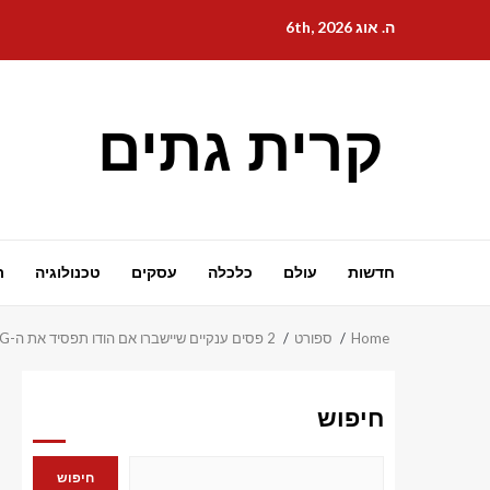
Ski
ה. אוג 6th, 2026
t
conten
קרית גתים
חדשות
עולם
כלכלה
עסקים
טכנולוגיה
ת
Home
ספורט
2 פסים ענקיים שיישברו אם הודו תפסיד את ה-ENG הרביעי מול IND T20I
חיפוש
חיפוש