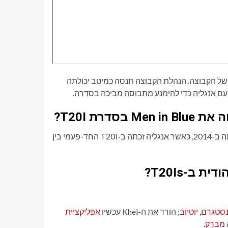
ן של הקבוצה. הנהלת הקבוצה תנסה כמיטב יכולתה
ם אנגליה כדי להימנע מתבוסה מביכה בסדרה.
רת T20I?
הפעם האחרונה שאנגליה ניצחה את Men in Blue בסדרת T20I הייתה ב-2014, כאשר אנגליה זכתה ב-T20I החד-פעמי בין
ב-T20Is?
נסטגרם
,
יוטיוב
; הורד את ה-Khel עכשיו
אפליקציית
מִברָק
.