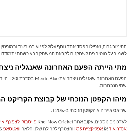
ההימור גבוה, ואפילו הפסד אחד נוסף עלול לפגוע במורשת ובמוניטי
לשמור על מוטיבציה לשחקנים לקראת המשחק הבא כשהם יתמודדו ע
מתי הייתה הפעם האחרונה שאנגליה ניצחה את Men in Blue בסד
שתי הנבחרות.
מיהו הקפטן הנוכחי של קבוצת הקריקט ההודית 
שריאס אייר הוא הקפטן הנוכחי ב-T20Is.
לעדכונים נוספים, עקוב אחר Khel Now Cricket
פייסבוק
,
לְצַפְצֵף
,
אי
אנדרואיד
אוֹ
אפליקציית IOS
והצטרף לקהילה שלנו הלאה
וואטסאפ
&