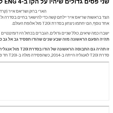
שני פסים גדולים שיהיו על הקו ב-ENG 4 לעומת IND T20I
הארי ברוק ושריאס אייר (קרדיטים: X
הצד בראשות שריאס אייר יילחם קשה כדי להישאר בחיים בסדרה ולרמ
אחד נוסף, הם יחתמו ניצחון בסדרת T20I מול אלופת העולם.
ישברו כמה שיאים, כולל שניים גדולים. הגברים בכחול היו דומיננטיים ב-T20I כבר זמן רב, ואם הם יפסידו עוד מש
תהיה הפעם הראשונה מזה שבע שנים שהודו תפסיד גב אל גב סדרת I
זו תהיה גם התבוסה הראשונה של הודו בסדרת T20I מול אנגליה מזה 12 שנים
סדרת T20I לאנגליה הייתה ב-2014, כשהפסידה מולה ב-T20I חד פעמי.