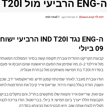
ה-ENG הרביעי מול IND T20I
דנה לוי (Dana Levy)
4 שבועות ago
1 min read
ה-ENG נגד IND T20I
09 ביולי
בסדרת T20I בת חמישה משחקים מול נבחרת אנגליה.
השנה, הודח בגלל כושרו הירוד. שריאס אייר קיבל את ההזדמנות לחזור
הקבוצות הללו ייערך ביום חמישי, 9 ביולי, בבר
תצליח לנצח אותה שוב, היא תבטיח את הניצחון בסדרה.