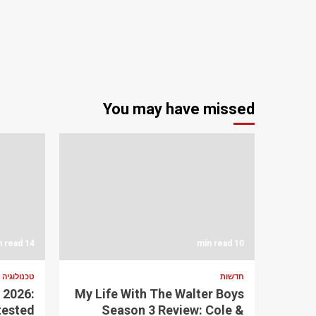
You may have missed
14 min read
10 min read
חדשות
טכנולוגיה
 2026:
My Life With The Walter Boys
tested
Season 3 Review: Cole &