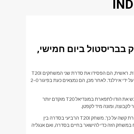
 הרביעי ישוחק בבריסטול ביום חמישי,
קבוצת הקריקט ההודית עוברת תקופה קשה בסיור הממלכה המאוחדת. ראשית, הם הפסידו את סדרת שני המשחקים T20I
מול אירלנד 2–0, מה שסימן את הפעם הראשונה שהם הובסו אי פעם על ידי אירלנד. לאחר מכן, הם נמצאים כעת בפיגור 0–2
הודו עוברת מעבר, לאחר שמינתה קפטן חדש. סוריאקומאר ידב, שכבש את הודו לתפארת במונדיאל T20 מוקדם יותר
 לקבוצה, ומונה מיד לקפטן.
עם זאת, שרייאס אייר והצוות שלו מתקשים בחו"ל, והם נתקלים בביקורת קשה על כך. משחק T20I הרביעי בסדרה בין
יסטול. הודו צריכה לנצח במשחק הזה כדי להישאר בחיים בסדרה, ואם אנגליה