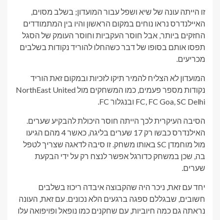
זו הייתה עונה של שיא ושפל עבור המועדון; בשלב מסוים,
האיילנדרס נראו נוחים במקום הראשון והיו בין המתמודדים
החזקים ביותר, אבל חוסר העקביות וחוסר העומק של הסגל
תפסו אותם בסופו של דבר כשהחלו להוריד נקודות בשלבים
מכריעים.
המועדון לא הצליח להמיר תיקו לזכיות ובמקום זאת הוריד
נקודות מספר פעמים, כמו המשחקים מול NorthEast United
FC, FC Goa, SC Delhi ובנגלור FC.
הסיבה העיקרית לכך הייתה חוסר היכולת להבקיע שערים.
האילנדרס כבשו רק 17 שערים בליגה, כאשר 4 מהם הגיעו
מול מוחמדן SC באותו משחק. זו סיבה לדאגה שצריך לטפל
בה, שכן במשחק כדורגל אפשר לנצח רק על ידי הבקעת
שערים.
יחד עם זאת, ניכר היה שהקבוצה איבדה ריכוז בשלבים
חשובים, שבגללם ספגה ברגעים הלא נכונים. עם זאת, העונה
נראתה גם כמה חיוביות, עם שחקנים כמו נופאל ופויפואה עלו