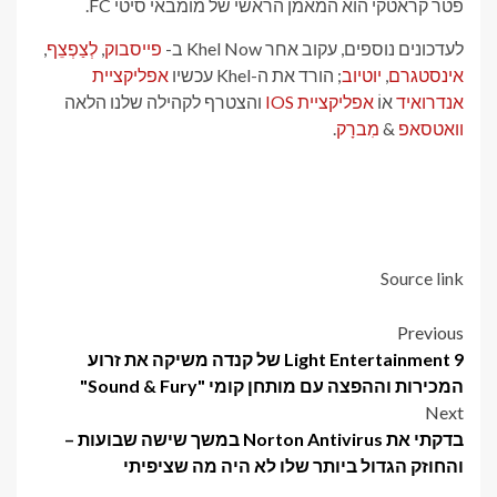
פטר קראטקי הוא המאמן הראשי של מומבאי סיטי FC.
לעדכונים נוספים, עקוב אחר Khel Now ב-
פייסבוק
,
לְצַפְצֵף
,
אינסטגרם
,
יוטיוב
; הורד את ה-Khel עכשיו
אפליקציית
אנדרואיד
אוֹ
אפליקציית IOS
והצטרף לקהילה שלנו הלאה
וואטסאפ
&
מִברָק
.
Source link
Post
Previous
9 Light Entertainment של קנדה משיקה את זרוע
navigation
המכירות וההפצה עם מותחן קומי "Sound & Fury"
Next
בדקתי את Norton Antivirus במשך שישה שבועות –
והחוזק הגדול ביותר שלו לא היה מה שציפיתי