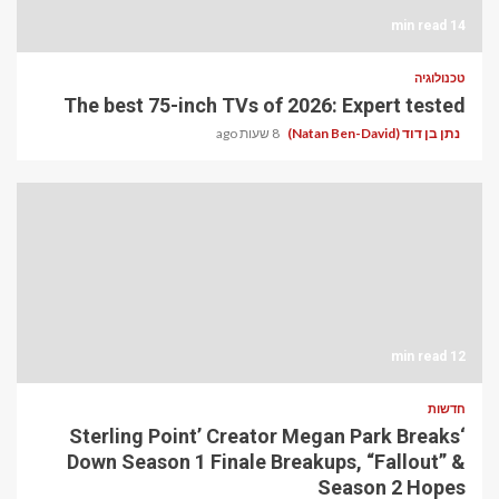
14 min read
טכנולוגיה
The best 75-inch TVs of 2026: Expert tested
נתן בן דוד (Natan Ben-David)
8 שעות ago
12 min read
חדשות
‘Sterling Point’ Creator Megan Park Breaks
Down Season 1 Finale Breakups, “Fallout” &
Season 2 Hopes