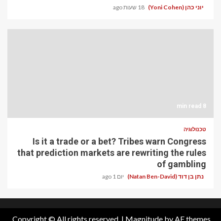
יוני כהן (Yoni Cohen)
18 שעות ago
8 min read
טכנולוגיה
Is it a trade or a bet? Tribes warn Congress
that prediction markets are rewriting the rules
of gambling
נתן בן דוד (Natan Ben-David)
יום 1 ago
Copyright © All rights reserved.
|
Magnitude
by AF themes.