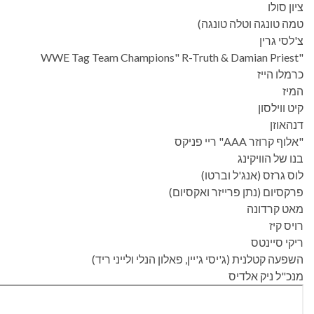
ציון סולו
טמה טונגה וטלה טונגה)
צ'לסי גרין
"WWE Tag Team Champions" R-Truth & Damian Priest
כרמלו הייז
המיז
קיט ווילסון
דנהאוזן
"אלוף קרוזר AAA" ריי פניקס
בנו של הוויקינג
לוס גרזס (אנג'ל וברטו)
פרקסיום (נתן פרייזר ואקסיום)
מאט קרדונה
רויס קיז
ריקי סיינטס
השפעה קטלנית (ג'יסי ג'יין, פאלון הנלי ולייני ריד)
מנכ"ל ניק אלדיס