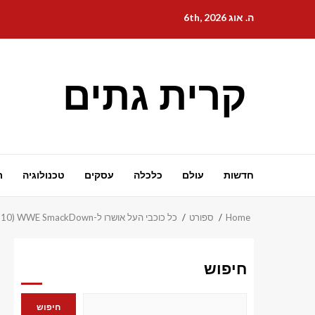
Ski
ה. אוג 6th, 2026
t
conten
קרית גתים
חדשות
עולם
כלכלה
עסקים
טכנולוגיה
ת
Home
ספורט
כל כוכבי העל אושרו ל-WWE SmackDown (10 ביולי 2026) עם CM Punk, Carmelo Hayes, Finn Balor ועוד
חיפוש
חיפוש