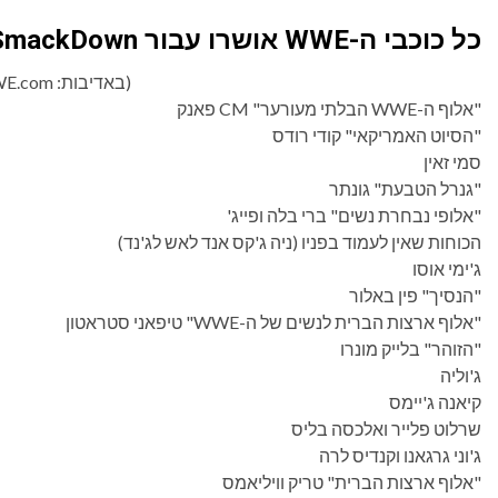
כל כוכבי ה-WWE אושרו עבור SmackDown (10 ביולי 2026)
(באדיבות: WWE.com)
"אלוף ה-WWE הבלתי מעורער" CM פאנק
"הסיוט האמריקאי" קודי רודס
סמי זאין
"גנרל הטבעת" גונתר
"אלופי נבחרת נשים" ברי בלה ופייג'
הכוחות שאין לעמוד בפניו (ניה ג'קס אנד לאש לג'נד)
ג'ימי אוסו
"הנסיך" פין באלור
"אלוף ארצות הברית לנשים של ה-WWE" טיפאני סטראטון
"הזוהר" בלייק מונרו
ג'וליה
קיאנה ג'יימס
שרלוט פלייר ואלכסה בליס
ג'וני גרגאנו וקנדיס לרה
"אלוף ארצות הברית" טריק וויליאמס