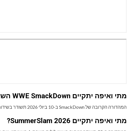
מתי ואיפה יתקיים WWE SmackDown השבוע?
המהדורה הקרובה של SmackDown ב-10 ביולי 2026 תשודר בשידור חי ממרכז Paycom באוקלהומה סיטי, אוקלהומה.
מתי ואיפה יתקיים SummerSlam 2026?