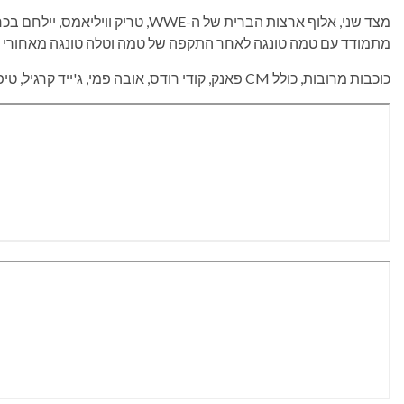
מצד שני, אלוף ארצות הברית של ה-WWE, ט
מתמודד עם טמה טונגה לאחר התקפה של טמה וטלה טונגה מאחורי 
כוכבות מרובות, כולל CM פאנק, קודי רודס, אובה פמי, ג'ייד קרגיל, טיפאני סטראטון וגונת'ר, מופיעות בתור