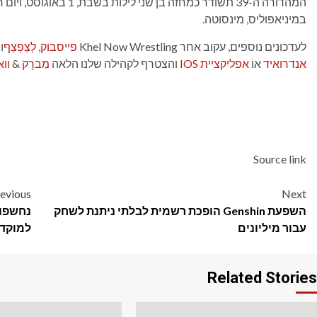
במיניאפוליס, מינסוטה.
לעדכונים נוספים, עקוב אחר Khel Now Wrestling
פייסבוק
,
לְצַפְצֵף
ו
אנדרואיד
אוֹ
אפליקציית IOS
והצטרף לקהילה שלנו הלאה
מִברָק
&
וו
Source link
Post
evious
Next
השפעת Genshin הופכת רשמית לבלתי ניתנת לשחק
navigation
עבור מיליונים
למוקדמות 26-27
Related Stories