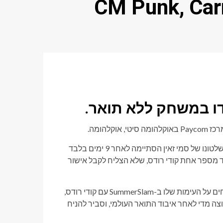
 2026) עם CM Punk, Carmelo
דדו במשחק ללא תואר.
התוכנית משודרת בעקבות ההתפתחות הגדולה מ-Raw השבוע, שם שלטונו של סמי זאין הסתיימה לאחר 9 ימים בלבד
מתמודד מספר אחת קודי רודס, שלא הצליח לקבל אישור
האלוף החדש שהוכתר CM Punk אמור להופיע בסמאקדאון. עם דיווחים על העימות שלו ב-SummerSlam עם קודי רודס,
רוצה מדי לאחר איבוד התואר העולמי, וסביר להניח