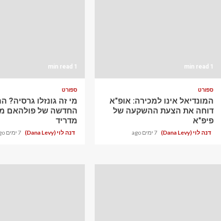
1 min read
1 min read
ספורט
ספורט
המונדיאל אינו למכירה: אופ"א
מי זה גונזלו גרסיה? 
דוחה את הצעת ההשקעה של
החדשה של פולהאם מר
פיפ"א
מדריד
דנה לוי (Dana Levy)
7 ימים ago
דנה לוי (Dana Levy)
7 ימים ago