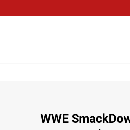
וכבי העל אושרו ל-WWE SmackDown