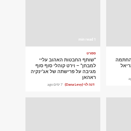
1 min read
ספורט
ההחתמה
"שותף החבטות האהוב עליי
יאל
למבחן" – וירט קוהלי סוף סוף
מגיבה על פרישתה של אג'ינקיה
ראהאן
דנה לוי (Dana Levy)
7 ימים ago