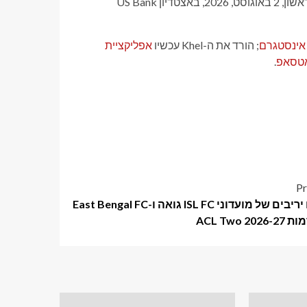
המהדורה ה-39 תשודר כמחזה בן שני לילות בשבת, 1 באוגוסט, ויום ראשון, 2 באוגוסט, 2026, באצטדיון US Bank
אינסטגרם
; הורד את ה-Khel עכשיו
אפליקציית
אטסאפ
.
Pr
נחשפו יריבים של מועדוני ISL FC גואה ו-East Bengal FC
ACL Two 20