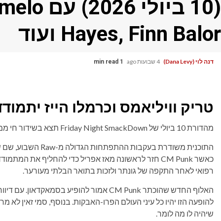
(10 ביולי
Hayes, Finn Balor ועוד
דנה לוי (Dana Levy)
4 שבועות ago
1 min read
טריק וויליאמס וכרמלו הייז יתמו
מהדורת 10 ביולי של Friday Night SmackDown תצא בשידור חי ממרכז Paycom באוקלהומה סיטי, אוקלהומה.
כאשר CM Punk חזר לראשונה מאז אפריל כדי להחליף את ה
רפואי לאחר התקפה של גונתר ולזכות בתואר הבלתי מעורער.
להופעה הזו יהיו כל עיני העולם הפרו-האבקות. בנוסף, סמי זאין לא מ
שיהיה לו מה לומר.