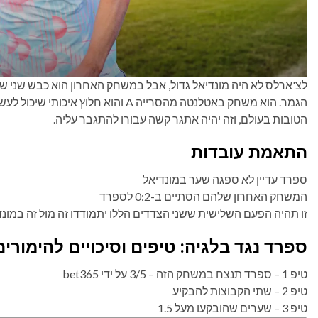
לצ'ארלס לא היה מונדיאל גדול, אבל במשחק האחרון הוא כבש שני שע
הגמר. הוא משחק באטלנטה מהסרייה A וה
הטובות בעולם, וזה יהיה אתגר קשה עבורו להתגבר עליה.
התאמת עובדות
ספרד עדיין לא ספגה שער במונדיאל
המשחק האחרון שלהם הסתיים ב-0:2 לספרד
זו תהיה הפעם השלישית ששני הצדדים הללו יתמודדו זה מול זה במונד
ספרד נגד בלגיה: טיפים וסיכויים להימורים
טיפ 1 – ספרד תנצח במשחק הזה – 3/5 על ידי bet365
טיפ 2 – שתי הקבוצות להבקיע
טיפ 3 – שערים שהובקעו מעל 1.5