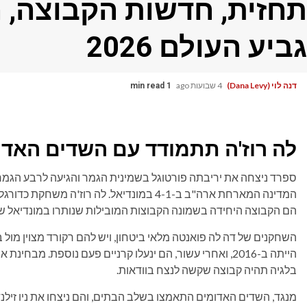
תחזית, חדשות הקבוצה, ה
גביע העולם 2026
דנה לוי (Dana Levy)
4 שבועות ago
1 min read
לה רוז'ה תתמודד עם השדים האדו
ספרד ניצחה את יריבתה פורטוגל בשמינית הגמר והגיעה לרבע הגמ
המדינה המארחת ארה"ב ב-4-1 במונדיאל. לה רוז
הם הקבוצה היחידה בשמונה הקבוצות המובילות שנותרו במונדיאל ש
השחקנים של דה לה פואנטה מלאי ביטחון, ויש להם רקורד מצוין מול
הייתה ב-2016, ואחרי עשור, הם ינעלו קרניים פעם נוספת. מב
בלגיה תהיה קבוצה שקשה לנצח בוודאות.
מנגד, השדים האדומים התאמצו בשלב הבתים, והם ניצחו את ניו זילנד 