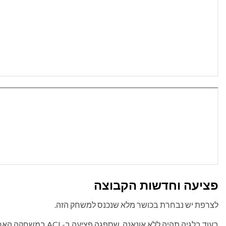
פציעה וחדשות הקבוצה
לצרפת יש נבחרת בכושר מלא שנכנס למשחק הזה.
בעוד בלגיה תהיה ללא אונאנה, שספגה פציעה ב-ACL במשחקה האחרון.