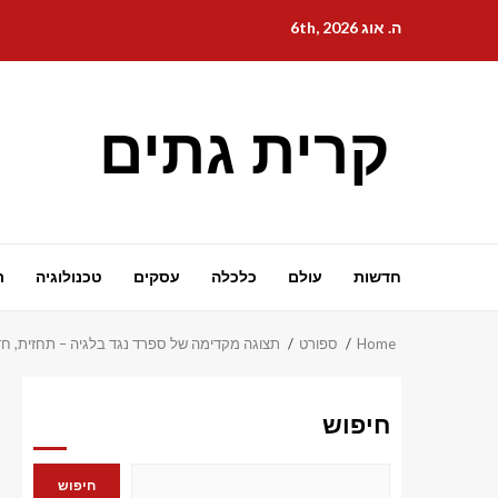
Ski
ה. אוג 6th, 2026
t
conten
קרית גתים
חדשות
עולם
כלכלה
עסקים
טכנולוגיה
ת
Home
ספורט
תצוגה מקדימה של ספרד נגד בלגיה – תחזית, חדשו
חיפוש
חיפוש