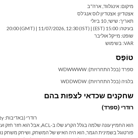
מיקום: אינגלווד, ארה"ב
אצטדיון: אצטדיון לוס אנג'לס
תאריך: שישי, 10 ביולי
בעיטה: 15:00 (EST) | 20:00 (GMT) | 11/07/2026, 12:30 (IST)
שופט: מייקל אוליבר
VAR: בשימוש
טוֹפֶס
ספרד (בכל התחרויות): WDWWWW
בלגיה (בכל התחרויות): WDDWDW
שחקנים שכדאי לצפות בהם
רודרי (ספרד)
רודרי (באדיבות: Getty)
הוא החמיץ עונה שלמה בגלל הקרע ש
פורטוגל בשמינית הגמר, הוא היה האיש של המשחק, ושיחק משחק נ