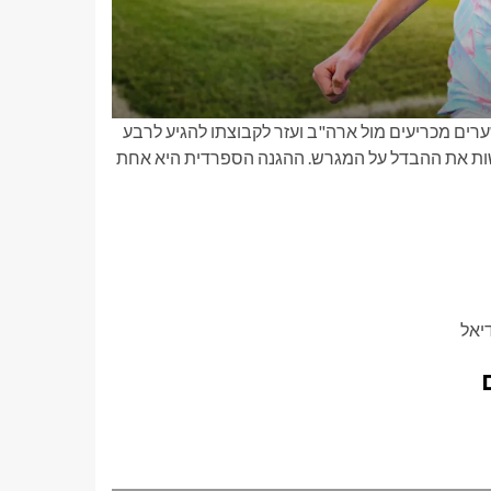
רים מכריעים מול ארה"ב ועזר לקבוצתו להגיע לרבע
וא חלוץ איכותי שיכול לעשות את ההבדל על המגרש. ההגנה הספרדית היא אחת
יאל