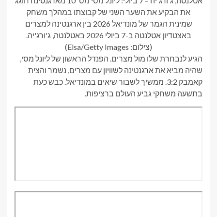
אטלנטה, ג'ורג'יה – 7 ביולי: ליונל מסי מס' 10 מארגנטינה חוגג
את הבקיע את השער השני של קבוצתו במהלך משחק
שמינית הגמר של מונדיאל 2026 בין ארגנטינה למצרים
באצטדיון אטלנטה ב-7 ביולי 2026 באטלנטה, ג'ורג'יה.
(צילום: Elsa/Getty Images)
הגיע לנבחרת שלו מול מצרים. הפנדל הראשון של ליונל מסי,
שהיה מביא את ארגנטינה לשוויון עם מצרים, נשמר והצית
קאמבק 3:2. ממשיך לשבור שיאים במונדיאל. כבש כעת
בתשעה משחקי גביע העולם ברציפות.