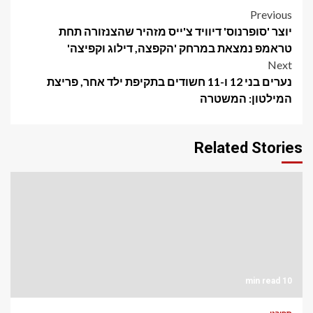
Post
Previous
יוצר 'סופרנוס' דיוויד צ'ייס מזהיר שהצנזורה תחת
navigation
טראמפ נמצאת במרחק 'הקפצה, דילוג וקפיצה'
Next
נערים בני 12 ו-11 חשודים בתקיפת ילד אחר, פריצת
המילטון: המשטרה
Related Stories
10 min read