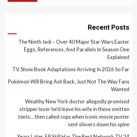
Recent Posts
The Ninth Jedi – Over 40 Major Star Wars Easter
Eggs, References, And Parallels In Season One
Explained
TV Show Book Adaptations Arriving In 2026 So Far
Pokémon Will Bring Ash Back, Just Not The Way Fans
Wanted
Wealthy New York doctor allegedly promised
stripper lover he'd leave his wife in these smitten
texts… then called cops when iconic movie poster
sent shivers down his spine
24 Years Later, ER Still Has The Best Network TV