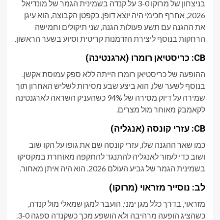
בניצחון של מרוקו 3-0 על קנדה בשמינית הגמר של מונדיאל
2026, אחרף חכימי היה יוצא דופן. כקפטן הקבוצה, הוא עיגן
את ההגנה עם תשע פעולות הגנה, שני תיקולים וחמישה
הרחקות בנוסף ליצירת הזדמנות קריטית וסיוע בשער הראשון.
CB: כריסטיאן רומרו (ארגנטינה)
ההופעה של כריסטיאן רומרו הייתה ללא ספק עמוסת אקשן.
בנוסף לשער שלו, הוא ביצע שבע מסירות לשליש האחרון תוך
שמירה על דיוק מסירה של 94% כשהעניק השראה לארגנטינה
לקאמבק מאוחר מול מצרים.
CB: עזרי קונסה (אנגליה)
כמו שאר ההגנה שלו, עזרי קונסה שם את גופו על הקו שוב
ושוב כדי לעזור לאנגליה להתנגד להתקפה מאוחרת במקסיקו
בשמינית הגמר של גביע העולם 2026. הוא היה איתן מאחור.
לב: נוסייר מזראוי (מרוקו)
מזראוי, בדרך כלל מגן ימני, הועבר למגן שמאלי מול קנדה,
כשהציג הופעה מרהיבה ולא הושפע מכך כשקנדה ספגה 3-0.