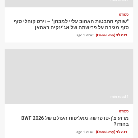
ספורט
"שותף החבטות האהוב עליי למבחן" – וירט קוהלי סוף
סוף מגיבה על פרישתה של אג'ינקיה ראהאן
דנה לוי (Dana Levy)
שבוע 1 ago
1 min read
ספורט
מדוע צ'ן-טו פרשה מאליפות העולם של BWF 2026
בהודו?
דנה לוי (Dana Levy)
שבוע 1 ago