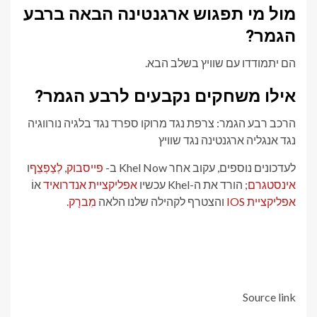
מול מי תפגוש ארגנטינה הבאה ברבע
הגמר?
הם יתמודדו עם שוויץ בשלב הבא.
אילו משחקים נקבעים לרבע הגמר?
הרכב רבע הגמר: צרפת נגד מרוקו ספרד נגד בלגיה נורווגיה
נגד אנגליה ארגנטינה נגד שוויץ
לעדכונים נוספים, עקוב אחר Khel Now ב-
פייסבוק
,
לְצַפְצֵף
ו
אינסטגרם
; הורד את ה-Khel עכשיו
אפליקציית אנדרואיד
אוֹ
אפליקציית IOS
והצטרף לקהילה שלנו הלאה
מִברָק
.
Source link