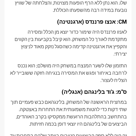
שלו. הוא נתן ללא הרף הופעות מצוינות, והצלחתה של שוויץ
נובעת במידה רבה מהשפעתו הכוללת.
CM: אנצו פרננדס (ארגנטינה)
לאנזו פרננדס היה שימור כדור יוצא מן הכלל ומסירה
מתקדמת לאורך כל המשחק. הוא קיבל בקביעות בין הקווים
והקפיץ את ארגנטינה קדימה כשהסגל נזקק מאוד לניצוץ
יצירתי.
התזמון שלו לשער המנצח במשחק היה מושלם; הוא נכנס
לרחבה באיחור ופגש את המסירה בנגיחה חזקה ששובייר לא
הצליח לעצור.
ס"מ: ג'וד בלינגהם (אנגליה)
במחצית הראשונה של המשחק, בלינגהאם כבש פעמיים תוך
שתי דקות כדי להטות משמעותית את התחרות באצטקה.
בהתחשב בהתלהבות הרועשת ממקסיקו בקרב האוהדים,
הביצועים של בלינגהם היו יוצאי דופן בכמה חזיתות.
זה היה ללא ספק הביצועים הטובים ביותר שלהם בתחרות עד