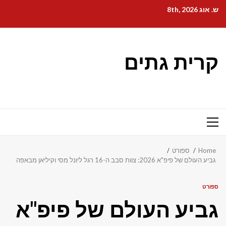
Ski
ש. אוג 8th, 2026
t
conten
קרית גתים
Primary
Menu
Home
ספורט
גביע העולם של פיפ"א 2026: צוות סבב ה-16 רגל ליונל מסי וקיליאן מבאפה
ספורט
גביע העולם של פיפ"א