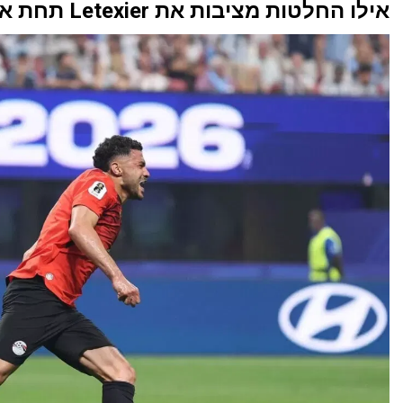
אילו החלטות מציבות את Letexier תחת אש?