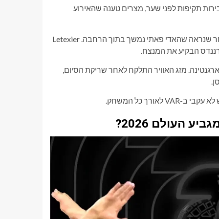
 לבחון עבירות תקיפות לפני שער, מצרים טענה שהאירוע
המחלוקת העמיקה בשלבי הסיום כאשר מצרים ערערה על פנדל לאחר שנראה שהאדי פאתי נמשך בתוך הרחבה. Letexier
רננדס הבקיע את המנצח.
גנטינה. מזג האוויר התלקח לאחר שריקת הסיום,
ן.
ורך כל המשחק.
 העולם 2026?