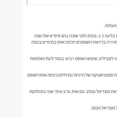
הפקיד הצרפתי, שמוצאו מבדה בבריטני, ערך את הופעת הבכורה שלו בליגה 1 ב-2016 לפני שזכה בתג פיפ"א שלו שנה
מהירה בדרגות השופטים זיכתה אותו במינויים בכמה
 קאפ של אופ"א 2023 בין מנצ'סטר סיטי לסביליה, שימש כשופט רביעי בגמר ליגת האלופות
המוניטין שלו הגיע לשיא נוסף כאשר הפדרציה הבינלאומית להיסטוריה וסטטיסטיקה של כדורגל (IFFHS) כינתה אותו לשופט
אילן היוחסין הזה הפך אותו לאחד מהפקידים האמינים של פיפ"א לקראת מונדיאל 2026. עם זאת, ערב אחד שנוי במחלוקת
יאל 2026