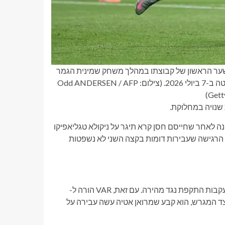
שהבקיע את השער הראשון של קבוצתו במהלך משחק שמינית הגמר
של מונדיאל 2026 בין ארגנטינה למצרים באצטדיון אטלנטה באטלנטה ב-7 ביולי 2026. (צילום: Odd ANDERSEN / AFP
שנויה במחלוקת.
 Letexier העניק פנדל לארגנטינה לאחר שחייסם חסן קרא תיגר על ניקולא טגליאפיקו
 הרגישה שעבירות דומות בקצה השני לא נשפטות
מצרים האמינה שהכפילה את היתרון שלה באמצעות מוסטפה זיקו בעקבות התקפת נגד מהירה. עם זאת, VAR הורה ל-
ר בצד המגרש, הוא קבע שמרואן אטיה עשה עבירה על