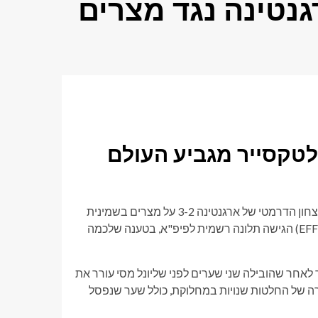
נטינה נגד מצרים
טקסייר מגביע העולם
השופט הצרפתי פרנסואה לטקסייר הגיע לאור הזרקורים בעקבות הניצחון הדרמטי של ארגנטינה 3-2 על מצרים בשמינית
הגמר של מונדיאל 2026. לפי הדיווחים התאחדות הכדורגל המצרית (EFF) הגישה תלונה רשמית לפיפ"א, בטענה שלכמה
אחר שהובילה שני שערים לפני שליונל מסי עורר את
רה של החלטות שנויות במחלוקת, כולל שער שנפסל