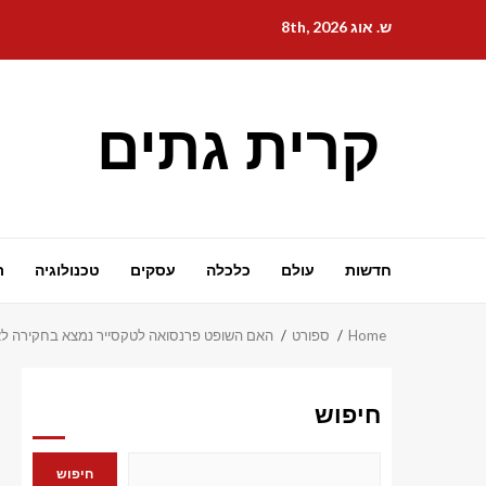
Ski
ש. אוג 8th, 2026
t
conten
קרית גתים
חדשות
עולם
כלכלה
עסקים
טכנולוגיה
ת
Home
ספורט
האם השופט פרנסואה לטקסייר נמצא בחקירה לאחר 
חיפוש
חיפוש