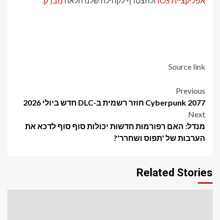
אפליקציית IOS
ולהצטרף לקהילה שלנו הלאה
מִברָק
.
Source link
Post
Previous
Cyberpunk 2077 חוזר רשמית ב-DLC חדש ביולי 2026
navigation
Next
מנדל: האם רפורמות חדשות יכולות סוף סוף לדכא את
הערבות של 'תפוס ושחרר'?
Related Stories