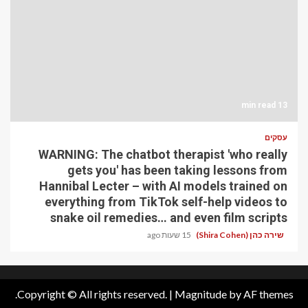
13 min read
עסקים
WARNING: The chatbot therapist 'who really
gets you' has been taking lessons from
Hannibal Lecter – with AI models trained on
everything from TikTok self-help videos to
snake oil remedies… and even film scripts
שירה כהן (Shira Cohen)
15 שעות ago
Copyright © All rights reserved.
|
Magnitude
by AF themes.