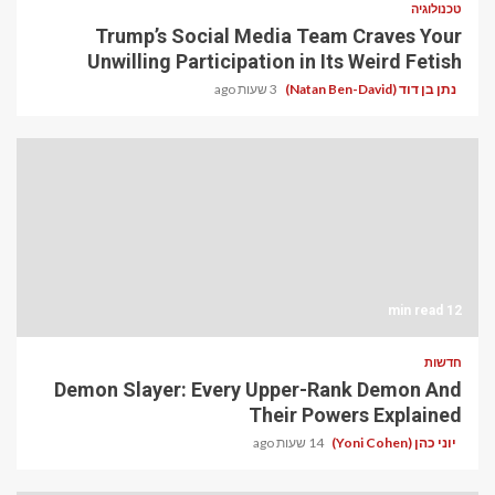
טכנולוגיה
Trump’s Social Media Team Craves Your
Unwilling Participation in Its Weird Fetish
נתן בן דוד (Natan Ben-David)
3 שעות ago
12 min read
חדשות
Demon Slayer: Every Upper-Rank Demon And
Their Powers Explained
יוני כהן (Yoni Cohen)
14 שעות ago