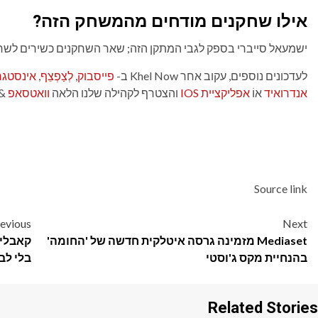
אילו שחקנים מודחים מהמשחק הזה?
ישמעאל סייברי בספק לגבי המתקן הזה; שאר השחקנים כשירים לשח
לעדכונים נוספים, עקוב אחר Khel Now ב-
פייסבוק
,
לְצַפְצֵף
,
אינסטג
אנדרואיד
אוֹ
אפליקציית IOS
והצטרף לקהילה שלנו הלאה
וואטסאפ
&
Source link
Post
evious
Next
Mediaset מזמינה גרסה איטלקית חדשה של 'החומה'
קאבליר
navigation
בהנחיית מקס ג'וסטי
בלי לבר
Related Stories