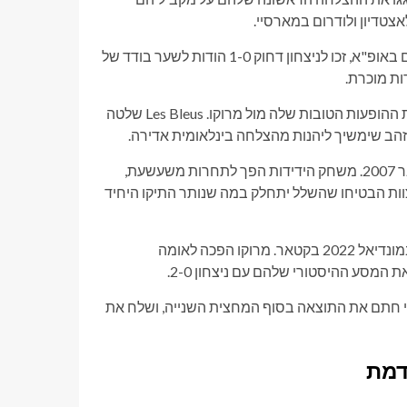
צטדיון ולודרום במארסיי.
אלופי העולם המכהנים, שבנו לקראת קמפיין יורו 2000 המוצלח שלהם באופ"א, זכו לניצחון דחוק 1-0 הודות לשער בודד של
היריבות חזרה לקזבלנקה בשנת 2000. נבחרת צרפת הפיקה את אחת ההופעות הטובות שלה מול מרוקו. Les Bleus שלטה
אחרי פער של שבע שנים, האומות נפגשו בסטאד דה פראנס בנובמבר 2007. משחק הידידות הפך לתחרות משעשעת,
ות הבטיחו שהשלל יתחלק במה שנותר התיקו היחיד
המפגש הזכור ביותר התרחש על הבמה הגדולה ביותר של הכדורגל במונדיאל 2022 בקטאר. מרוקו הפכה לאומה
המסע ההיסטורי שלהם עם ניצחון 2-0.
ני חתם את התוצאה בסוף המחצית השנייה, ושלח את
דמת