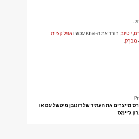
ק.
רם
,
יוטיוב
; הורד את ה-Khel עכשיו
אפליקציית
מִברָק
.
Pr
ס מייצרים את העתיד של דונובן מיטשל עם או
ון ג'יימס