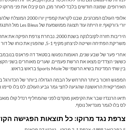
האירופים. שמונה חודשים בלבד לאחר מכן, הם קיבלו את פני מרוקו לא
יורי ג'ורקאף. זו הייתה עוד תצוגה ממושמעת של Les Bleus מול התנגדות מוכרת.
משריקת הפתיחה ושייטה לניצחון מקיף 5-1, שהפגין את כוחו של דור זהב שימשיך ליהנות מהצלחה בינלאומית אדירה.
כששני הצדדים מצאו את הרשת פעמיים. שערים מאוחרים בשני הקצו
בין שתי המדינות בשיא הרשמי של Sports Mole בראש בראש.
האפריקאית הראשונה שהגיעה לחצי גמר גביע העולם. לס בלו סיימו את 
תיאו הרננדז שבר את הקיפאון מוקדם לפני שהמחליף רנדל קולו מוא
לס בלו לגמר מונדיאל נוסף.
צרפת נגד מרוקו: כל תוצאות הפגישה הקו
5 בפברואר 1988: צרפת 2-1 מרוקו – טורנוי דה פראנס