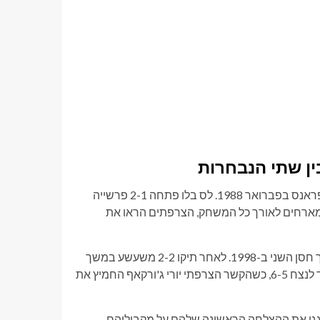
ין שתי הנבחרות
הפגישה הרשמית הראשונה בין שתי המדינות התרחשה בטורנוי דה פראנס בפברואר 1988. לס בלו פתחה 2-1 פרשייה
המארחים לאורך כל המשחק, הצרפתים הראו את
הקבוצות נפגשו שוב עשור לאחר מכן בקזבלנקה במהלך טורניר המלך חסן השני ב-1998. לאחר תיקו 2-2 משעשע במשך
90 דקות, ההתמודדות הוכרעה בדו קרב פנדלים. מרוקו החזיקה מעמד לנצח 6-5, כשהקשר הצרפתי יורי ג'ורקאף החמיץ את
ות האטלס חגגו את ההצלחה הראשונה שלהם על מקביליהם