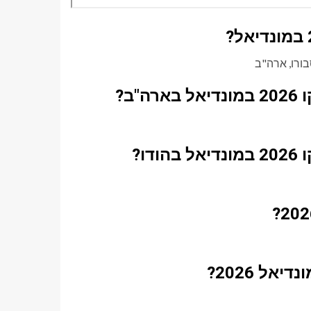
ב?
ו?
ל 2026?