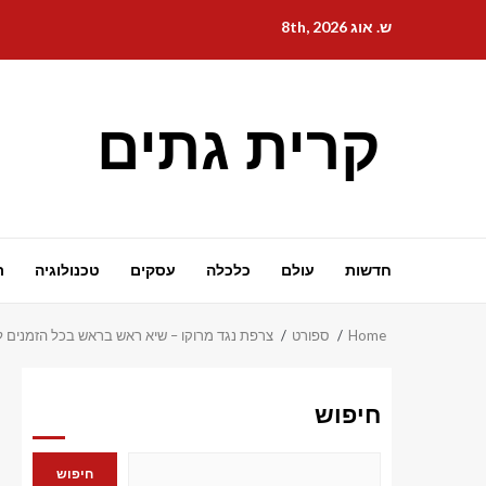
Ski
ש. אוג 8th, 2026
t
conten
קרית גתים
חדשות
עולם
כלכלה
עסקים
טכנולוגיה
ת
Home
ספורט
צרפת נגד מרוקו – שיא ​​ראש בראש בכל הזמנים לקר
חיפוש
חיפוש