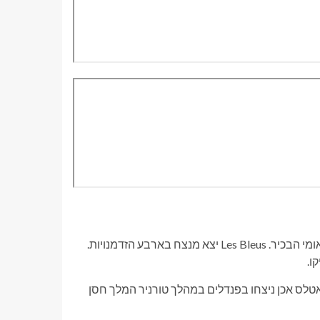
קבוצות הכדורגל הלאומיות הללו הצטלבו שש פעמים בכדורגל הבינלאומי הבכיר. Les Bleus יצא מנצח בארבע הזדמנויות.
ו.
הפסידו למרוקו תוך 90 דקות, אריות האטלס אכן ניצחו בפנדלים במהלך טורניר המלך חסן