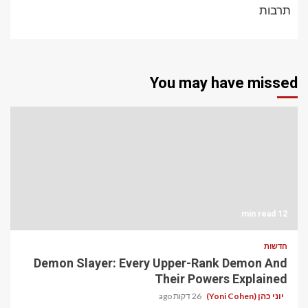
תרבות
You may have missed
12 min read
חדשות
Demon Slayer: Every Upper-Rank Demon And
Their Powers Explained
26 דקות ago
יוני כהן (Yoni Cohen)