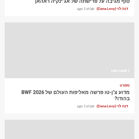
סוף מגיבה על פרישתה של אג'ינקיה ראהאן
שבוע 1 ago
דנה לוי (Dana Levy)
1 min read
ספורט
מדוע צ'ן-טו פרשה מאליפות העולם של BWF 2026
בהודו?
שבוע 1 ago
דנה לוי (Dana Levy)