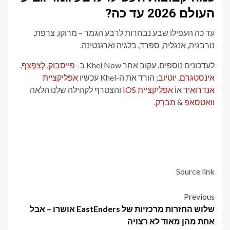
העולם 2026 עד כה?
עד כה העפילו שבע נבחרות לרבע הגמר – מרוקו, צרפת,
נורבגיה, אנגליה, ספרד, בלגיה וארגנטינה.
,
לְצַפְצֵף
,
פייסבוק
לעדכונים נוספים, עקוב אחר Khel Now ב-
אפליקציית
; הורד את ה-Khel עכשיו
יוטיוב
,
אינסטגרם
והצטרף לקהילה שלנו הלאה
אפליקציית IOS
אוֹ
אנדרואיד
.
מִברָק
&
וואטסאפ
Source link
Post
Previous
שלוש החזרות מרכזיות של EastEnders אושרו – אבל
navigation
אחת מהן מאוד לא רצויה