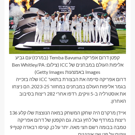
קפטן דרום אפריקה Temba Bavuma (במרכז) עם גביע
אליפות העולם במבחנים של ICC (צילום: Ben Whitley/PA
Images באמצעות Getty Images)
דרום אפריקה סיימה את הבצורת בתואר ICC שלה בזכייה
בגמר אליפות העולם במבחנים במחזור 2023-25. הם ניצחו
את אוסטרליה ב-5 וויקים, רדפו אחרי 282 ריצות בסיבוב
האחרון.
איידן מרקרם היה שחקן המשחק במאה הנוצצת שלו קלע 136
ריצות במרדף של לחץ גבוה. גם הקפטן של דרום אפריקה
טמבה בבומה רשם חצי מאה. יתר על כן, קגיסו רבאדה קטף 9
וויקים על פני שני אינינגים.