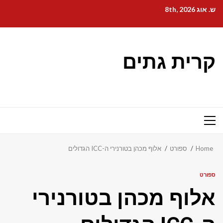
Ski
ש. אוג 8th, 2026
t
conten
קרית גתים
Primary
Menu
Home
ספורט
אלוף מכהן בטורנירי ה-ICC הגדולים
ספורט
אלוף מכהן בטורנירי