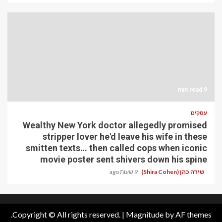
9 min read
עסקים
Wealthy New York doctor allegedly promised
stripper lover he'd leave his wife in these
smitten texts… then called cops when iconic
movie poster sent shivers down his spine
שירה כהן (Shira Cohen)
9 שעות ago
Copyright © All rights reserved.
|
Magnitude
by AF themes.