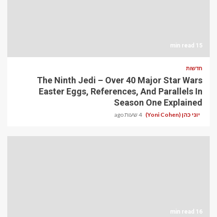
15 min read
חדשות
The Ninth Jedi – Over 40 Major Star Wars
Easter Eggs, References, And Parallels In
Season One Explained
יוני כהן (Yoni Cohen)
4 שעות ago
16 min read