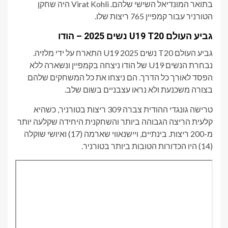
בתואר המונדיאל השישי שלהם. Virat Kohli היה שחקן
הטורניר עבור קמפיין 765 ריצות שלו.
גביע העולם U19 T20 נשים 2025 – הודו
גביע העולם T20 נשים U19 2025 התארח על ידי מלזיה.
נבחרת הנשים U19 של הודו ניצחה בקמפיין ונשארה ללא
הפסד לאורך כל הדרך. הם ניצחו את כל המשחקים שלהם
בצורה משכנעת ולא נראו עצבניים בשום שלב.
טרישה גונגדי ההודית צברה 309 ריצות בטורניר, כשהיא
קלעית הריצה הגבוהה ביותר והשחקנית היחידה שקלעה יותר
מ-200 ריצות. בינתיים, ויישנאווי שארמה (17) ואיושי שוקלה
(14) היו הכדורות הטובות ביותר בטורניר.