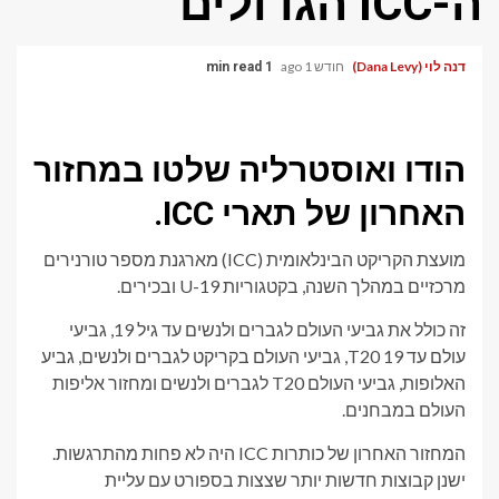
ה-ICC הגדולים
דנה לוי (Dana Levy)
חודש 1 ago
1 min read
הודו ואוסטרליה שלטו במחזור
האחרון של תארי ICC.
מועצת הקריקט הבינלאומית (ICC) מארגנת מספר טורנירים
מרכזיים במהלך השנה, בקטגוריות U-19 ובכירים.
זה כולל את גביעי העולם לגברים ולנשים עד גיל 19, גביעי
עולם עד 19 T20, גביעי העולם בקריקט לגברים ולנשים, גביע
האלופות, גביעי העולם T20 לגברים ולנשים ומחזור אליפות
העולם במבחנים.
המחזור האחרון של כותרות ICC היה לא פחות מהתרגשות.
ישנן קבוצות חדשות יותר שצצות בספורט עם עליית