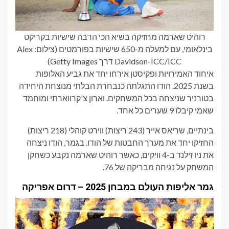
רוהיט שארמה מחזיקה בשיא הכי הרבה שישיות בקריקט
בינלאומי, עם למעלה מ-650 שישיות בפורמטים (צילום: Alex
Davidson-ICC/ICC דרך Getty Images)
איחוד האמירויות ופקיסטן אירחו יחד את גביע האלופות
בשנת 2025. הודו התגלתה כנבחרת הבלתי מנוצחת היחידה
בטורניר שניצחה בכל המשחקים. וארון צ'קרווארתי ומוחמד
שאמי קיבלו 9 שערים כל אחד.
בינתיים, שריאס אייר (243 ריצות) ווירט קוהלי (218 ריצות)
החזיקו יחד את מערך החבטות של הודו. בגמר, הודו ניצחה
את ניו זילנד ב-4 וויקים, כאשר רוהיט שארמה נקבע כשחקן
המשחק על נגיחה מבריקה של 76.
גמר אליפות העולם במבחן 2025 – דרום אפריקה