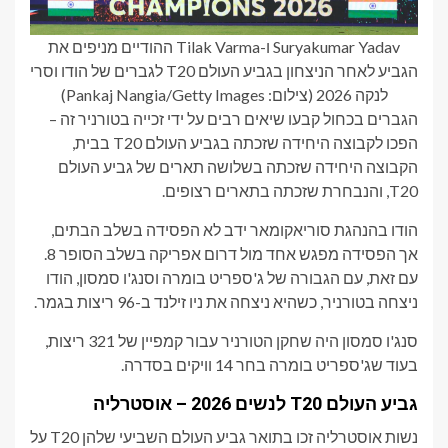
Suryakumar Yadav ו-Tilak Varma ההודיים מניפים את
הגביע לאחר הניצחון בגביע העולם T20 לגברים של הודו וסרי
לנקה 2026 (צילום: Pankaj Nangia/Getty Images)
הגברים בכחול קבעו שיאים רבים על ידי זכייה בטורניר זה –
הפכו לקבוצה היחידה שזכתה בגביע העולם T20 בבית,
הקבוצה היחידה שזכתה בשלושה תארים של גביע העולם
T20, והנבחרת שזכתה בתארים רצופים.
הודו בהנהגת סוריאקומאר ידב לא הפסידה בשלב הבתים,
אך הפסידה מפגש אחד מול דרום אפריקה בשלב הסופר 8.
עם זאת, עם הגבורה של ג'ספריט בומרה וסנג'ו סמסון, הודו
ניצחה בטורניר, כשהיא ניצחה את ניו זילנד ב-96 ריצות בגמר.
סנג'ו סמסון היה שחקן הטורניר עבור קמפיין של 321 ריצות,
בעוד שג'ספריט בומרה בחר 14 וויקים בסדרה.
גביע העולם T20 לנשים 2026 – אוסטרליה
נשות אוסטרליה זכו בתואר גביע העולם השביעי שלהן T20 על