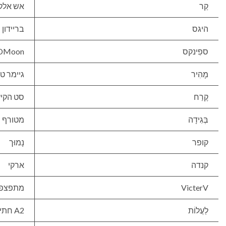
קַר
אש אלק
היגס
בריידון
ספִינקס
DMoon
מָהִיר
גיימר טי
קֶרַח
סט הקיץ
בְּגִידָה
מטורף
קופר
נָמוּך
קנדה
ארקי
VicterV
מתפצפ
לַעֲלוֹת
A2 חתיך