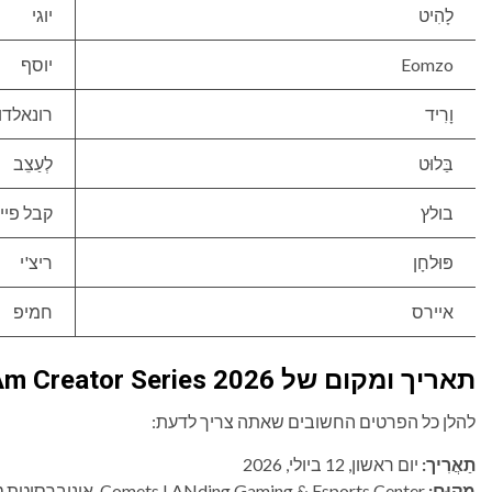
לָהִיט
יוגי
Eomzo
יוסף
וָרִיד
רונאלדו
בַּלוּט
לְעַצֵב
בולץ
קבל פייג
פּוּלחָן
ריצ'י
איירס
חמיפ
תאריך ומקום של Fortnite Pro-Am Creator Series 2026
להלן כל הפרטים החשובים שאתה צריך לדעת:
תַאֲרִיך:
יום ראשון, 12 ביולי, 2026
מִקוּם:
Comets LANding Gaming & Esports Center, אוניברסיטת טקסס בדאלאס