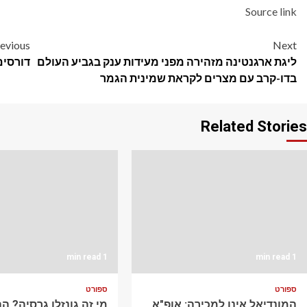
Source link
Post
evious
Next
ליגת ארגנטינה מזהירה מפני מעידות ענק בגביע העולם
דורסים
navigation
בדו-קרב עם מצרים לקראת שמינית הגמר
Related Stories
1 min read
1 min read
ספורט
ספורט
המונדיאל אינו למכירה: אופ"א
מי זה גונזלו גרסיה? 