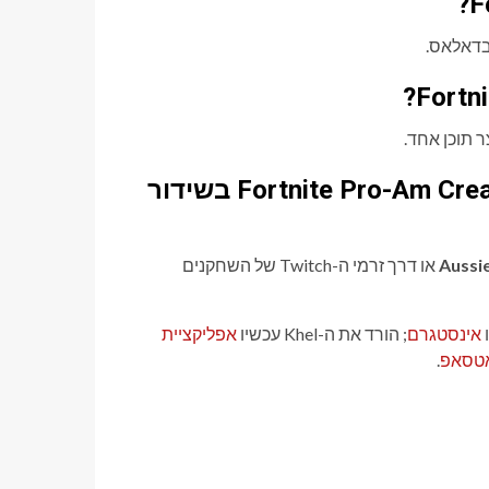
בדאלאס.
איפה אני יכול לראות את Fortnite Pro-Am Creator Series 2026 בשידור
או דרך זרמי ה-Twitch של השחקנים
ו
אינסטגרם
; הורד את ה-Khel עכשיו
אפליקציית
אטסאפ
.