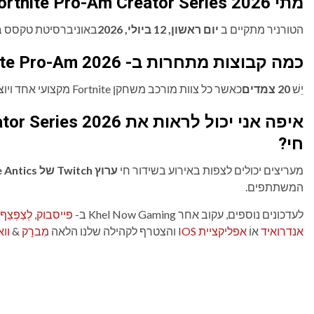
מתי Fortnite Pro-Am Creator Series 2026?
הטורניר מתקיים ב
יום ראשון, 12 ביולי, 2026
באוניברסיטת טקסס 
כמה קבוצות מתחרות ב- Fortnite Pro-Am 2026?
יֵשׁ
20 צמדים
כאשר כל צוות מורכב משחקן Fortnite מקצועי אחד ויוצר תוכן אחד.
חי?
מעריצים יכולים לצפות באירוע בשידור חי
ערוץ Twitch של Aussie Antics
המשתתפים.
לעדכונים נוספים, עקוב אחר Khel Now Gaming ב-
פייסבוק
,
לְצַפְצֵף
אנדרואיד
אוֹ
אפליקציית IOS
והצטרף לקהילה שלנו הלאה
מִברָק
&
וו