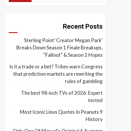
Recent Posts
‘Sterling Point’ Creator Megan Park
Breaks Down Season 1 Finale Breakups,
“Fallout” & Season 2 Hopes
Is it a trade or a bet? Tribes warn Congress
that prediction markets are rewriting the
rules of gambling
The best 98-inch TVs of 2026: Expert
tested
9 Most Iconic Linus Quotes In Peanuts
History
Only One Of Marvel's Original 6 Avenger