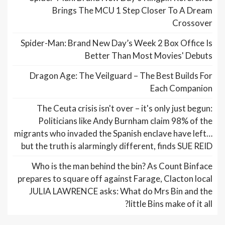
Brings The MCU 1 Step Closer To A Dream
Crossover
Spider-Man: Brand New Day’s Week 2 Box Office Is
Better Than Most Movies' Debuts
Dragon Age: The Veilguard – The Best Builds For
Each Companion
The Ceuta crisis isn't over – it's only just begun:
Politicians like Andy Burnham claim 98% of the
migrants who invaded the Spanish enclave have left…
but the truth is alarmingly different, finds SUE REID
Who is the man behind the bin? As Count Binface
prepares to square off against Farage, Clacton local
JULIA LAWRENCE asks: What do Mrs Bin and the
little Bins make of it all?