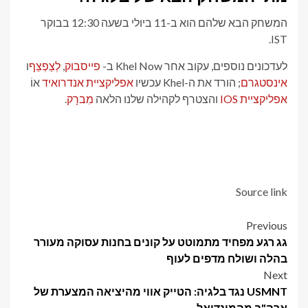
המשחק הבא שלהם הוא ב-11 ביולי בשעה 12:30 בבוקר
IST.
לעדכונים נוספים, עקוב אחר Khel Now ב-
פייסבוק
,
לְצַפְצֵף
ו
אינסטגרם
; הורד את ה-Khel עכשיו
אפליקציית אנדרואיד
אוֹ
אפליקציית IOS
והצטרף לקהילה שלנו הלאה
מִברָק
.
Source link
Post
Previous
גג רגע מפחיד מתמוטט על קונים בחנות עסוקה מעורר
navigation
בהלה ושולח מדפים לעוף
Next
USMNT נגד בלגיה: הטייק אווי מהיציאה המצערת של
ארה"ב מהמונדיאל