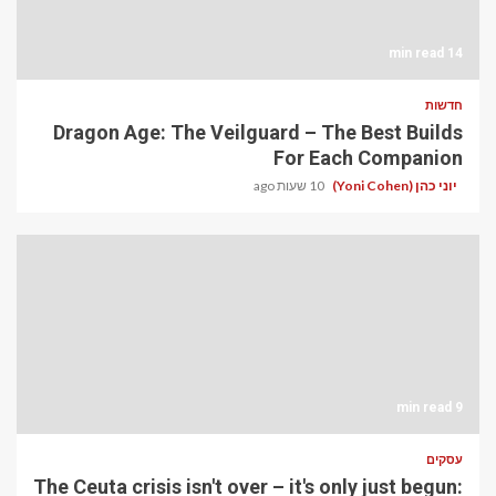
14 min read
חדשות
Dragon Age: The Veilguard – The Best Builds
For Each Companion
יוני כהן (Yoni Cohen)
10 שעות ago
9 min read
עסקים
The Ceuta crisis isn't over – it's only just begun: