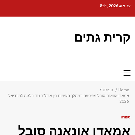
Ski
ש. אוג 8th, 2026
t
conten
קרית גתים
Primary
Menu
Home
ספורט
אמאדו אונאנה סובל מפציעה במהלך העימות בין ארה"ב נגד בלגיה למונדיאל
2026
ספורט
אמאדו אונאנה סובל