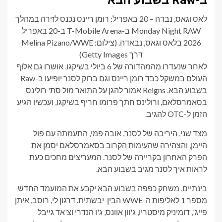
ב-Raw בשבוע הבא
לאס וגאס, נבדה – 20 באפריל: רומן ריינס נכנס לזירה במהלך
Monday Night RAW ב-T-Mobile Arena ב-20 באפריל
2026 בלאס וגאס, נבאדה. (צילום: Melina Pizano/WWE
דרך Getty Images)
לאחר שנעדרו מהמהדורה של 6 ביולי בשיקגו, אושרו גם אלוף
העולם במשקל כבד רומן ריינס וגם ברוק לסנר יופיעו ב-Raw
בשבוע הבא. Reigns אמור להגן על התואר מול סת' רולינס
בסאמרסלאם, ורולינס חתך פרומו חריף בשיקגו, ועכשיו הגיע
הזמן ל-OTC להגיב.
מצד שני, היריבה של לסנר, אובה פמי, התעמתה עם פול
היימן, והצהירה שהעימות הקרוב בסאמרסלאם יסמן את
הפרק האחרון בקריירה של לסנר. המעריצים מחכים כעת
לראות איך לסנר מגיב בשבוע הבא.
בינתיים, משחק כפפה בשבוע הבא יקבע את המועמד החדש
מספר 1 לאליפות ה-WWE הבין-יבשתית. דרגון לי, רוסב, איתן
פייג', דומיניק מיסטריו, ג'וון אוונס, ג'ו הנדרי וצ'אד גייבל