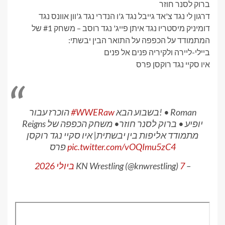
ברוק לסנר חוזר
דרגון לי נגד צ'אד גייבל נגד ג'ו הנדרי נגד ג'וון אוונס נגד
דומיניק מיסטריו נגד איתן פייג' נגד רוסב – משחק #1 של
המתמודד על הכפפה על התואר הבין יבשתי:
ביילי-ליירה ולקיריה פנים אל פנים
איו סקיי נגד רוקסן פרס
בשבוע הבא! • Roman
#WWERaw
הוכרז עבור
Reigns יופיע • ברוק לסנר חוזר• משחק הכפפה של
מתמודד אליפות בין יבשתית| איו סקיי נגד רוקסן
pic.twitter.com/vOQImu5zC4
פרס
– KN Wrestling (@knwrestling)
7 ביולי 2026