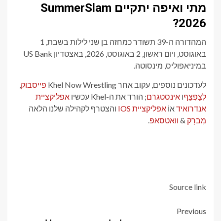
מתי ואיפה יתקיים SummerSlam
2026?
המהדורה ה-39 תשודר כמחזה בן שני לילות בשבת, 1
באוגוסט, ויום ראשון, 2 באוגוסט, 2026, באצטדיון US Bank
במיניאפוליס, מינסוטה.
לעדכונים נוספים, עקוב אחר Khel Now Wrestling
פייסבוק
,
לְצַפְצֵף
ו
אינסטגרם
; הורד את ה-Khel עכשיו
אפליקציית
אנדרואיד
אוֹ
אפליקציית IOS
והצטרף לקהילה שלנו הלאה
מִברָק
&
וואטסאפ
.
Source link
Post
Previous