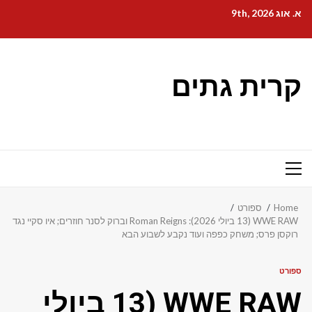
Ski
א. אוג 9th, 2026
t
conten
קרית גתים
Primary
Menu
Home
ספורט
WWE RAW (13 ביולי 2026): Roman Reigns וברוק לסנר חוזרים; איו סקיי נגד
רוקסן פרס; משחק כפפה ועוד נקבע לשבוע הבא
ספורט
WWE RAW (13 ביולי