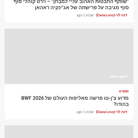
"שותף החבטות האהוב עליי למבחן" – וירט קוהלי סוף
סוף מגיבה על פרישתה של אג'ינקיה ראהאן
דנה לוי (Dana Levy)
שבוע 1 ago
1 min read
ספורט
מדוע צ'ן-טו פרשה מאליפות העולם של BWF 2026
בהודו?
דנה לוי (Dana Levy)
שבוע 1 ago