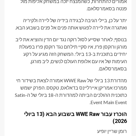
אמורים להתחרות, כשהמנצח יזכה במשחק אליפות מול
פנטה בסאמרסלאם.
יתר על כן, ביילי הגיבה לבגידה בידיה של ליירה ולקיריה
ואתגרה את ליירה לפגוש אותה פנים אל פנים בשבוע הבא.
בנוסף, לאחר שסייע לסול רוקה נגד יום הדין והוציא את ליב
מורגן ורוקסן פרז, איו סקיי תילחם נגד רוקסן פרז בפעולת
יחידים בתוכנית ב-13 ביולי. המשחק הזה מגיע על רקע
העימות של איו עם אלופת העולם לנשים, ליב מורגן,
בסאמרסלאם.
מהדורת 13 ביולי של WWE Raw אמורה לצאת בשידור חי
ממרכז אמריקן איירליינס בדאלאס, טקסס. הפרק ישמש
כתוכנית ההולכים הביתה למהדורת ה-18 ביולי של ה-Satin
Event Main Event.
הוכרז עבור WWE Raw בשבוע הבא (13 ביולי
2026)
רומן שריין יופיע