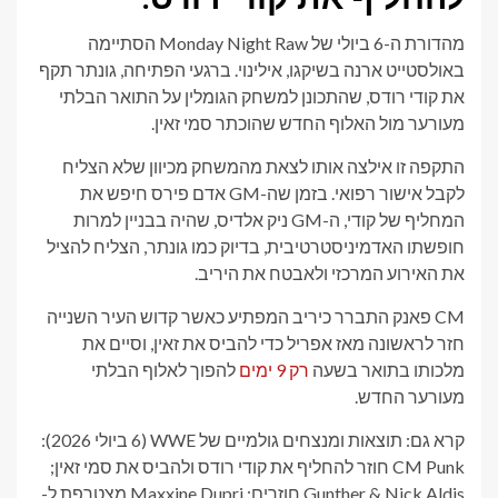
מהדורת ה-6 ביולי של Monday Night Raw הסתיימה
באולסטייט ארנה בשיקגו, אילינוי. ברגעי הפתיחה, גונתר תקף
את קודי רודס, שהתכונן למשחק הגומלין על התואר הבלתי
מעורער מול האלוף החדש שהוכתר סמי זאין.
התקפה זו אילצה אותו לצאת מהמשחק מכיוון שלא הצליח
לקבל אישור רפואי. בזמן שה-GM אדם פירס חיפש את
המחליף של קודי, ה-GM ניק אלדיס, שהיה בבניין למרות
חופשתו האדמיניסטרטיבית, בדיוק כמו גונתר, הצליח להציל
את האירוע המרכזי ולאבטח את היריב.
CM פאנק התברר כיריב המפתיע כאשר קדוש העיר השנייה
חזר לראשונה מאז אפריל כדי להביס את זאין, וסיים את
מלכותו בתואר בשעה
רק 9 ימים
להפוך לאלוף הבלתי
מעורער החדש.
קרא גם: תוצאות ומנצחים גולמיים של WWE (6 ביולי 2026):
CM Punk חוזר להחליף את קודי רודס ולהביס את סמי זאין;
Gunther & Nick Aldis חוזרים; Maxxine Dupri מצטרפת ל-