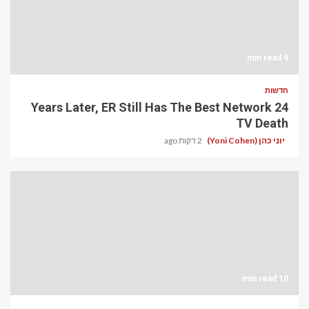
9 min read
חדשות
24 Years Later, ER Still Has The Best Network
TV Death
יוני כהן (Yoni Cohen)
2 דקות ago
10 min read