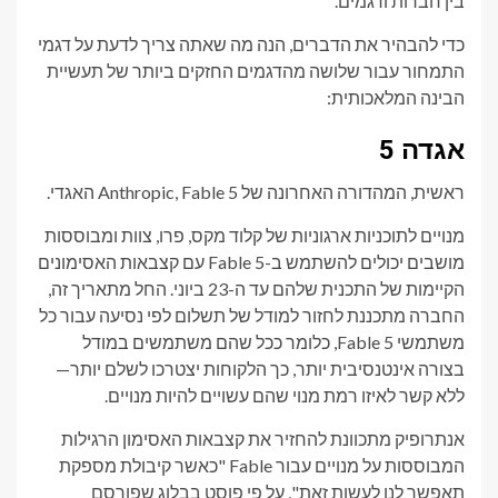
בין חברות ודגמים.
כדי להבהיר את הדברים, הנה מה שאתה צריך לדעת על דגמי
התמחור עבור שלושה מהדגמים החזקים ביותר של תעשיית
הבינה המלאכותית:
אגדה 5
ראשית, המהדורה האחרונה של Anthropic, Fable 5 האגדי.
מנויים לתוכניות ארגוניות של קלוד מקס, פרו, צוות ומבוססות
מושבים יכולים להשתמש ב-Fable 5 עם קצבאות האסימונים
הקיימות של התכנית שלהם עד ה-23 ביוני. החל מתאריך זה,
החברה מתכננת לחזור למודל של תשלום לפי נסיעה עבור כל
משתמשי Fable 5, כלומר ככל שהם משתמשים במודל
בצורה אינטנסיבית יותר, כך הלקוחות יצטרכו לשלם יותר—
ללא קשר לאיזו רמת מנוי שהם עשויים להיות מנויים.
אנתרופיק מתכוונת להחזיר את קצבאות האסימון הרגילות
המבוססות על מנויים עבור Fable "כאשר קיבולת מספקת
תאפשר לנו לעשות זאת", על פי פוסט בבלוג שפורסם