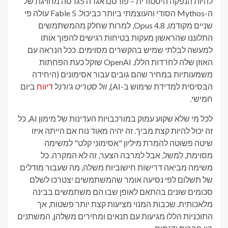
להיות הנפקה היסטורית – פורסם
אגדה 5
גרסה מחויגת של
ה-Mythos הסודי והעוצמתי ביותר כביכול. Fable 5 עולה פי
שניים מקודמו, Opus 4.8, למרות שחלק מהמשתמשים
התלוננו שהראשון
מעקות בטיחות רגישים
להפוך אותו
למעשה לבלתי שמיש בהקשרים מסוימים.
ככל הנראה עם
האוזן שלה לחרדות הללו, OpenAI שוקל כעת הפחתות
משמעותיות במחיר שהם גובים עבור אסימונים (היחידה
הבסיסית למדידת שימוש ב-AI),
וול סטריט ג'ורנל
דיווח
ביום
חמישי.
לכל מי שלא שקוע עמוק במורכבויות העדינות של מימון AI, כל
זה יכול להיות קצת מביך. זה יהיה מאוד נוח אם הייתה איזו
שיטה פשוטה להמרת מיליון "אסימוני קלט" למשימה
מסוימת, למשל, אבל למרבה הצער, זה לא המקרה. כל
משימה מביאה דרישות חישוביות משלה, מה שעבור מודלים
של תשלום לפי נסיעה אומר שהמשתמשים יצטרכו לשלם
סכומים שונים בהתאם לאופן שבו הם משתמשים בבינה
מלאכותית. שכבות המנוי מציעות קצת יותר פשטות, אך
התוכניות הללו מגיעות עם תנאים ומחירים משלהן, המשתנים