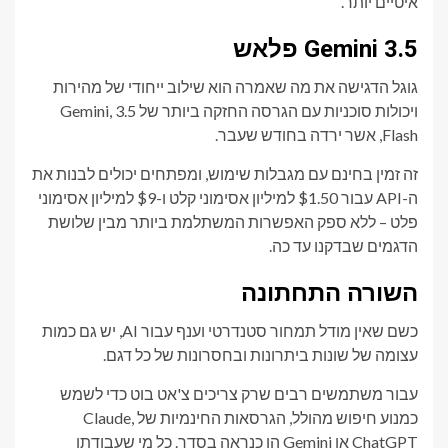
איטיים יותר.
Gemini 3.5 פלאש
גוגל הדגישה את מה שאמרה הוא שילוב ייחודי של מהירות
ויכולות סוכניות עם הגרסה החזקה ביותר של Gemini, 3.5
Flash, אשר ירדה בחודש שעבר.
זה זמין בחינם עם מגבלות שימוש, ומפתחים יכולים לבנות את
ה-API עבור $1.50 למיליון אסימוני קלט ו-$9 למיליון אסימוני
פלט – ללא ספק האפשרות המשתלמת ביותר מבין שלושת
הדגמים שבדקנו עד כה.
השורה התחתונה
כשם שאין מודל תמחור סטנדרטי וענף עבור AI, יש גם כמות
עצומה של שונות ביתרונות ובחסרונות של כל דגם.
עבור משתמשים רבים שרק צריכים צ'אט בוט כדי לשמש
כמנוע חיפוש מהולל, הגרסאות החינמיות של Claude,
ChatGPT או Gemini הן כנראה בסדר. כל מי שעבודתו