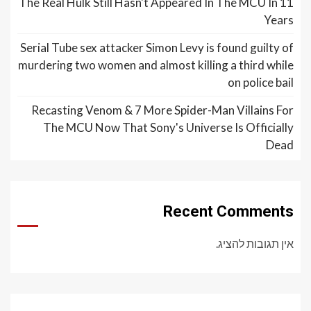
The Real Hulk Still Hasn't Appeared In The MCU In 11
Years
Serial Tube sex attacker Simon Levy is found guilty of
murdering two women and almost killing a third while
on police bail
Recasting Venom & 7 More Spider-Man Villains For
The MCU Now That Sony's Universe Is Officially
Dead
Recent Comments
אין תגובות להציג.