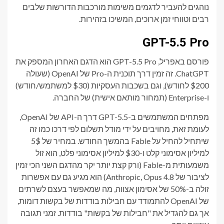
נוהגים להעביר לדגמים משימות מורכבות הדורשות שלבים
רבים וטווחי זמן ארוכים, המשיכו בזהירות.
GPT-5.5 Pro
פורסם באפריל, GPT-5.5 Pro הוא הדגם האחרון המספק את
ChatGPT. זה זמין דרך תוכנית ה-Pro של OpenAI (שעולה
$200 לחודש), וגם בשכבות העסקיות ($30 למשתמש/חודש)
ו-Enterprise (תמחור מותאם אישית) של החברה.
מפתחים המשתמשים ב-GPT-5.5 דרך ה-API של OpenAI,
לעומת זאת, מחויבים על ידי מודל תשלום לפי דרכו כמו זה
שיתחיל להחיל על Fable בהמשך החודש. במחיר של 5$
למיליון אסימוני קלט ו-$30 למיליון אסימוני פלט, הוא זול
משמעותית מ-Fable (ורק קצת יותר יקר מהדגם השני הכי זמין
לציבור של Anthropic, Opus 4.8) הוא מגיע גם עם אפשרות
זולה ב-50% של אסימון אצווה, מה שמאפשר בעצם לשרתים
של OpenAI להתמודד עם חבילות בודדות של בקשות דומות,
אך גם להגדיל את "חבילות של בקשות" בודדות. זמני תגובה