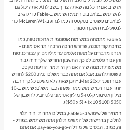
אז שוב, אם זה כל מה שאתה צריך בשבילו AI, אתה יכול גם
להשתמש בצ'אטבוט חינמי: השימוש ב-Fable כדי להגיב
לצ'אטים פשוטים בטקסט זה כמו לנהוג ב-McLaren W1 כדי
לנסוע לבית השכן הסמוך.
Fable 5 מתמחה במשימות אוטונומיות ארוכות טווח, כמו
כתיבת קוד תוכנה, שדורש הרבה הרבה יותר אסימונים –
אנחנו מדברים על מאות אלפים עד מיליונים הן עבור כניסות
והן עבור פלטים. לפיכך, החשבון החודשי שלך יהיה גבוה
משמעותית ממה שהיה אם רק היית מזין הודעות טקסט
פשוטות לדגם. אבל אם אתה כבר משלם, נניח, $200 לחודש
עבור תוכנית Max 20x, ייתכן שאתה לא משלם כל כך הרבה
יותר עבור זיכוי שימוש ממה שאתה כבר משלם: שימוש ב-10
מיליון אסימוני קלט ו-5 מיליון אסימוני פלט יוביל לחשבון של
$350 (($10 x 10) + ($50 x 5)).
המחיר של שימוש ב-Fable 5, במילים אחרות, יהיה תלוי
לחלוטין בדרישות של המשימות להן אתה משתמש במודל –
זה, כמובן, הבסיס של מודל ה-pay-as-you-go. אם אתם