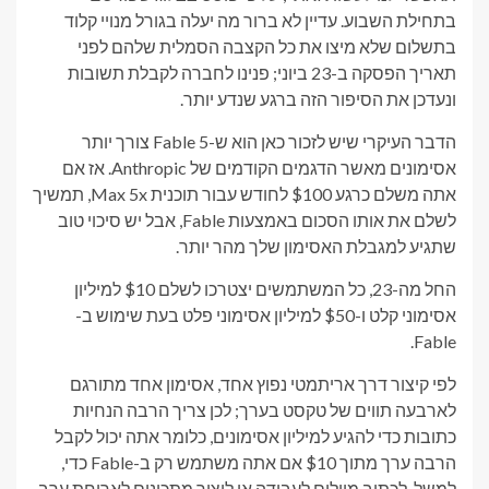
בתחילת השבוע. עדיין לא ברור מה יעלה בגורל מנויי קלוד
בתשלום שלא מיצו את כל הקצבה הסמלית שלהם לפני
תאריך הפסקה ב-23 ביוני; פנינו לחברה לקבלת תשובות
ונעדכן את הסיפור הזה ברגע שנדע יותר.
הדבר העיקרי שיש לזכור כאן הוא ש-Fable 5 צורך יותר
אסימונים מאשר הדגמים הקודמים של Anthropic. אז אם
אתה משלם כרגע $100 לחודש עבור תוכנית Max 5x, תמשיך
לשלם את אותו הסכום באמצעות Fable, אבל יש סיכוי טוב
שתגיע למגבלת האסימון שלך מהר יותר.
החל מה-23, כל המשתמשים יצטרכו לשלם $10 למיליון
אסימוני קלט ו-$50 למיליון אסימוני פלט בעת שימוש ב-
Fable.
לפי קיצור דרך אריתמטי נפוץ אחד, אסימון אחד מתורגם
לארבעה תווים של טקסט בערך; לכן צריך הרבה הנחיות
כתובות כדי להגיע למיליון אסימונים, כלומר אתה יכול לקבל
הרבה ערך מתוך $10 אם אתה משתמש רק ב-Fable כדי,
למשל, לכתוב מיילים לעבודה או ליצור מתכונים לארוחת ערב.