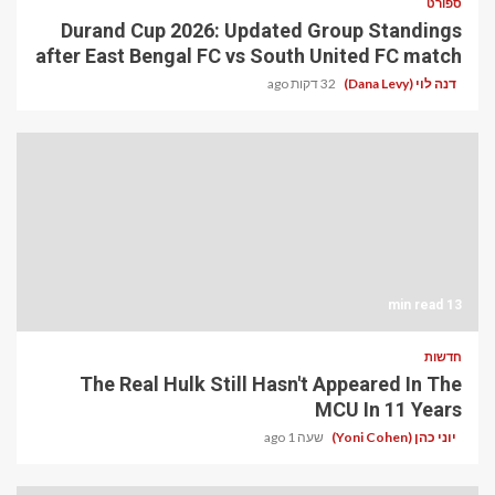
ספורט
Durand Cup 2026: Updated Group Standings
after East Bengal FC vs South United FC match
דנה לוי (Dana Levy)
32 דקות ago
13 min read
חדשות
The Real Hulk Still Hasn't Appeared In The
MCU In 11 Years
יוני כהן (Yoni Cohen)
שעה 1 ago