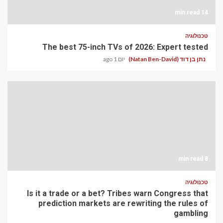
14 min read
טכנולוגיה
The best 75-inch TVs of 2026: Expert tested
נתן בן דוד (Natan Ben-David)
יום 1 ago
8 min read
טכנולוגיה
Is it a trade or a bet? Tribes warn Congress that
prediction markets are rewriting the rules of
gambling