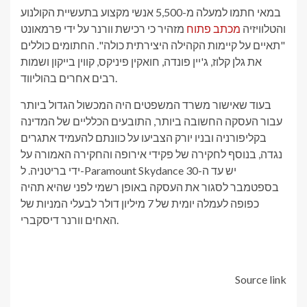
במאי חתמו למעלה מ-5,500 אנשי מקצוע בתעשיית הקולנוע
והטלוויזיה
מכתב פתוח
מזהיר כי רכישת וורנר על ידי פרמאונט
"תאיים על קיימות הקהילה היצירתית כולה". החתומים כוללים
את גלן קלוז, ג'יין פונדה, חואקין פיניקס, קווין בייקון ושמות
רבים אחרים בהוליווד.
בעוד שאישור משרד המשפטים היה המכשול הגדול ביותר
עבור העסקה החשובה ביותר, התובעים הכלליים של המדינה
בקליפורניה ובניו יורק הצביעו על כוונתם להעמיד אתגרים
נגדה, בנוסף לחקירה של פקידי אירופה והחקירה האמורה על
ידי בריטניה. ל-Paramount Skydance יש עד ה-30
בספטמבר לסגור את העסקה באופן רשמי לפני שהיא תהיה
כפופה לעמלה יומית של 7 מיליון דולר לבעלי המניות של
האחים וורנר דיסקברי.
Source link