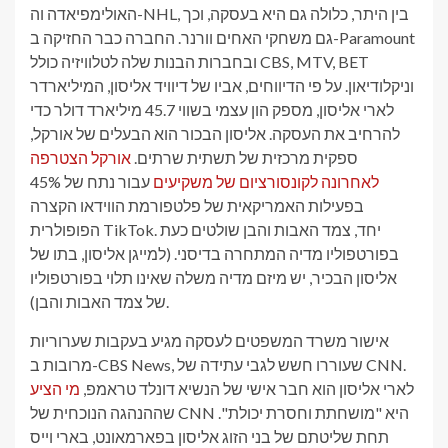
האולימפיאדה וה-NHL, בין היתר, כלולה גם היא בעסקה, וכך
גם משחקי האחים וורנר. החברה כבר החזיקה ב-Paramount
ובחברות הבנות שלה לטלוויזיה כולל CBS, MTV, BET
וניקלודיאון. על פי הדיווחים, אביו של דיוויד אליסון, המיליארדר
לארי אליסון, מספק הון עצמי בשווי 45.7 מיליארד דולר כדי
להרחיב את העסקה. אליסון הבכור הוא הבעלים של אורקל,
ספקית מרכזית של תשתית שרתים.
אורקל הצטרפה
לאחרונה לקונסורציום של משקיעים
עבור נתח של 45%
בפעילות האמריקאית של פלטפורמת הווידאו הקצרה
הפופולרית TikTok. יחד, צמד האבות והבן שולטים כעת
בפורטפוליו מדיה המתחרה בדיסני. (למייגן אליסון, בתו של
אליסון הבכיר, יש מיזם מדיה משלה שאינו תלוי בפורטפוליו
של צמד האבות והבן).
אישור משרד המשפטים לעסקה מגיע בעקבות שערוריות
מרובות ב-CBS News, שעוררו חשש לגבי עתידה של CNN.
לארי אליסון הוא חבר אישי של הנשיא דונלד טראמפ,
מי הציע
שההנהגה הנוכחית של CNN היא "מושחתת וחסרת יכולת".
תחת שליטתם של בני הזוג אליסון בפארמאונט, בארי וייס