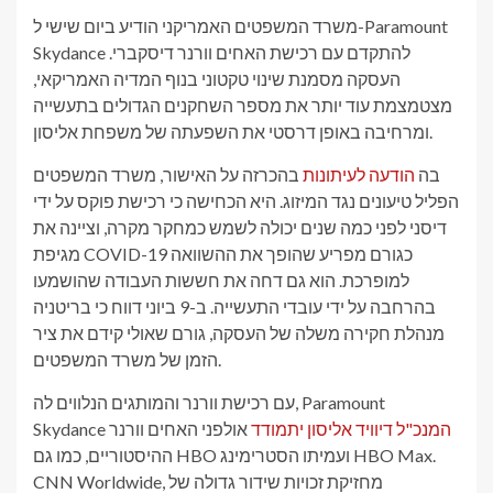
משרד המשפטים האמריקני הודיע ​​ביום שישי ל-Paramount
Skydance להתקדם עם רכישת האחים וורנר דיסקברי.
העסקה מסמנת שינוי טקטוני בנוף המדיה האמריקאי,
מצטמצמת עוד יותר את מספר השחקנים הגדולים בתעשייה
ומרחיבה באופן דרסטי את השפעתה של משפחת אליסון.
בה
הודעה לעיתונות
בהכרזה על האישור, משרד המשפטים
הפליל טיעונים נגד המיזוג. היא הכחישה כי רכישת פוקס על ידי
דיסני לפני כמה שנים יכולה לשמש כמחקר מקרה, וציינה את
מגיפת COVID-19 כגורם מפריע שהופך את ההשוואה
למופרכת. הוא גם דחה את חששות העבודה שהושמעו
בהרחבה על ידי עובדי התעשייה. ב-9 ביוני דווח כי בריטניה
מנהלת חקירה משלה של העסקה, גורם שאולי קידם את ציר
הזמן של משרד המשפטים.
עם רכישת וורנר והמותגים הנלווים לה, Paramount
המנכ"ל דיוויד אליסון יתמודד
אולפני האחים וורנר
Skydance
ההיסטוריים, כמו גם HBO ועמיתו הסטרימינג HBO Max.
CNN Worldwide, מחזיקת זכויות שידור גדולה של