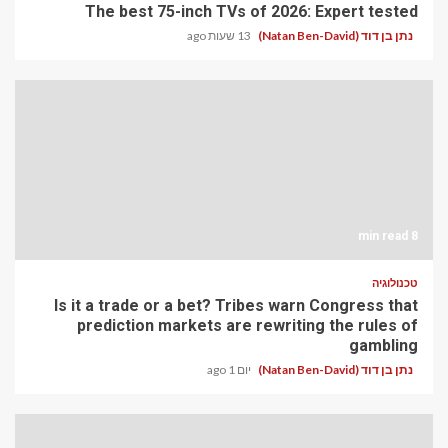
The best 75-inch TVs of 2026: Expert tested
נתן בן דוד (Natan Ben-David)
13 שעות ago
8 min read
טכנולוגיה
Is it a trade or a bet? Tribes warn Congress that
prediction markets are rewriting the rules of
gambling
נתן בן דוד (Natan Ben-David)
יום 1 ago