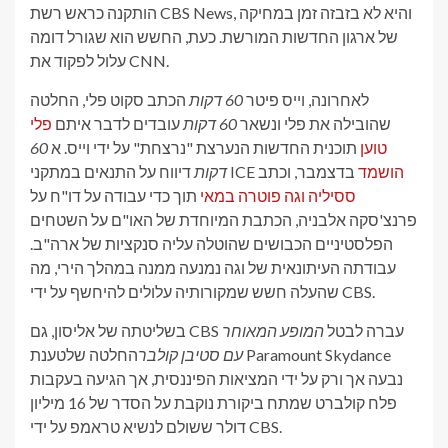
הותקנה כראש רשת CBS News, והיא לא בזבזה זמן במחיקה
של ארגון החדשות המורשת. כעת, החשש הוא שגורל דומה
עלול לפקוד את CNN.
לאחרונה, וייס פיטר
60 דקות
הכתב סקוט פלי, החלטה
שהובילה את פלי ונשאר
60 דקות
עובדים לדבר איתם
פלי
טוען
תוכנית החדשות הנערצת "נרצחת" על ידי וייס. א
60
הושמד
בדצמבר, וכתב
דיווח על התנאים במתקני ICE
דקות
ססיליה וגה פוטרה במאי
תוך כדי עבודה על דו"ח על
פרנצ'סקה אלבניה, הכתבת המיוחדת של האו"ם על השטחים
הפלסטיניים הכבושים שהוטלה עליה סנקציות של ארה"ב.
עבודתה העיתונאית של וגה נמנעה ממנה במהלך הירי, מה
שהעלה חשש שמקורותיה עלולים להיחשף על ידי CBS.
בשליטתה של אליסון, גם CBS עברה לבטל
המופע המאוחר
עם סטיבן קולבר
החלטה שלטענת Paramount Skydance
נבעה אך ורק על ידי המציאות הפיננסית, אך הגיעה בעקבות
פלח קולברט שמתח ביקורת נוקבת על הסדר של 16 מיליון
דולר ששולם לנשיא טראמפ על ידי CBS.