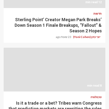
12 min read
חדשות
‘Sterling Point’ Creator Megan Park Breaks
Down Season 1 Finale Breakups, “Fallout” &
Season 2 Hopes
יוני כהן (Yoni Cohen)
23 שעות ago
8 min read
טכנולוגיה
Is it a trade or a bet? Tribes warn Congress
that prediction markets are rewriting the rules