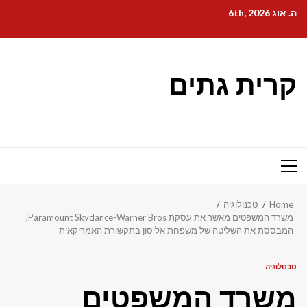
Ski
ה. אוג 6th, 2026
t
conten
קרית גתים
Primary
Menu
Home
טכנולוגיה
משרד המשפטים מאשר את עסקת Paramount Skydance-Warner Bros,
המבססת את השליטה של ​​משפחת אליסון בתקשורת האמריקאית
טכנולוגיה
משרד המשפטים