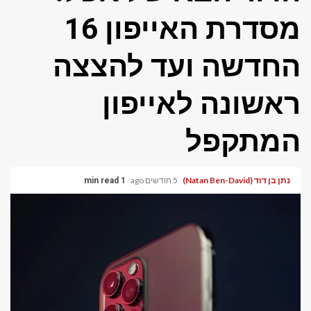
מסדרת האייפון 16
החדשה ועד להצצה
ראשונה לאייפון
המתקפל
נתן בן דוד (Natan Ben-David)
5 חודשים ago
1 min read