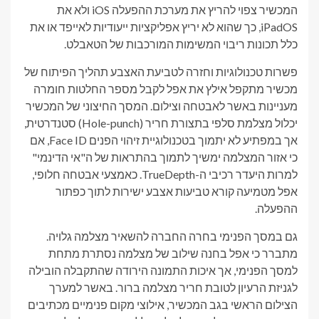
המכשיר צפוי להריץ את מערכת ההפעלה iOS ולא את
iPadOS, כך שהוא לא יריץ אפליקציות ייעודיות לאייפד או את
כלל תכונות ריבוי המשימות המורכבות של הטאבלט.
פשרות טכנולוגיות וחזרה לטביעת האצבע תהליך הפיתוח של
מכשיר מתקפל אילץ את אפל לקבל מספר החלטות חומרה
מעניינות באשר לאבטחה וצילום. המסך החיצוני של המכשיר
יכלול מצלמת סלפי בתצורת חריר (Hole-punch) סטנדרטית,
אך במפתיע לא יתמוך בטכנולוגיית זיהוי הפנים Face ID, אם
כי אזור המצלמה ימשיך לתמוך בהתראות של ה"אי הדינמי"
למרות היעדר רכיבי ה-TrueDepth. כאמצעי אבטחה חלופי,
אפל מטמיעה קורא טביעות אצבע ישירות לתוך כפתור
ההפעלה.
גם במסך הפנימי בחרה החברה להשאיר מצלמה גלויה.
מתברר כי אפל בחנה שילוב של מצלמה נסתרת מתחת
למסך הפנימי, אך איכות התמונה הירודה שהתקבלה הובילה
לגניזת הרעיון לטובת חריר מצלמה ברור. באשר למערך
הצילום הראשי בגב המכשיר, אילוצי מקום פנימיים מכתיבים