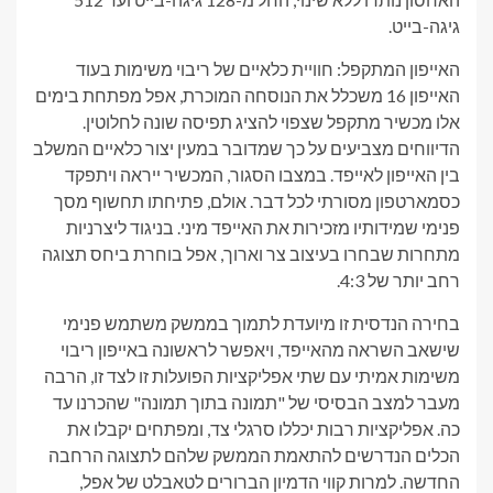
גיגה-בייט.
האייפון המתקפל: חוויית כלאיים של ריבוי משימות בעוד
האייפון 16 משכלל את הנוסחה המוכרת, אפל מפתחת בימים
אלו מכשיר מתקפל שצפוי להציג תפיסה שונה לחלוטין.
הדיווחים מצביעים על כך שמדובר במעין יצור כלאיים המשלב
בין האייפון לאייפד. במצבו הסגור, המכשיר ייראה ויתפקד
כסמארטפון מסורתי לכל דבר. אולם, פתיחתו תחשוף מסך
פנימי שמידותיו מזכירות את האייפד מיני. בניגוד ליצרניות
מתחרות שבחרו בעיצוב צר וארוך, אפל בוחרת ביחס תצוגה
רחב יותר של 4:3.
בחירה הנדסית זו מיועדת לתמוך בממשק משתמש פנימי
שישאב השראה מהאייפד, ויאפשר לראשונה באייפון ריבוי
משימות אמיתי עם שתי אפליקציות הפועלות זו לצד זו, הרבה
מעבר למצב הבסיסי של "תמונה בתוך תמונה" שהכרנו עד
כה. אפליקציות רבות יכללו סרגלי צד, ומפתחים יקבלו את
הכלים הנדרשים להתאמת הממשק שלהם לתצוגה הרחבה
החדשה. למרות קווי הדמיון הברורים לטאבלט של אפל,