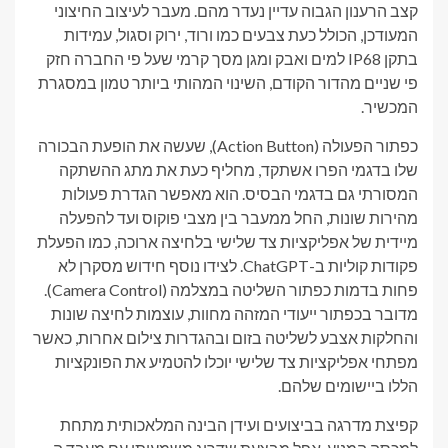
קצב הרענון הגבוה עדיין נעדר מהם. מעבר לעיצוב החיצוני
המעודכן, הכולל כעת צבעים כמו ורוד, ירוק וסגול, עמידות
בתקן IP68 למים ואבק ומגן מסך קרמי שעל פי החברה חזק
פי שניים מהדור הקודם, השינוי המהותי ביותר טמון במסגרת
המכשיר.
כפתור הפעולה (Action Button), שעשה את הופעת הבכורה
שלו בדגמי הפרו אשתקד, מחליף כעת את מתג ההשתקה
המסורתי גם בדגמי הבסיס. הוא מאפשר הגדרת פעולות
מהירות שונות, החל ממעבר בין מצבי פוקוס ועד להפעלה
מיידית של אפליקציות צד שלישי בלחיצה ארוכה, כמו הפעלת
פקודות קוליות ב-ChatGPT. לצידו נוסף חידוש מסקרן לא
פחות בדמות כפתור השליטה במצלמה (Camera Control).
מדובר בכפתור ייעודי המזהה מחוות, עוצמות לחיצה שונות
והחלקות אצבע לשליטה בזום ובהגדרות צילום אחרות, כאשר
מפתחי אפליקציות צד שלישי יוכלו להטמיע את הפונקציות
הללו ביישומים שלהם.
קפיצת מדרגה בביצועים ועידן הבינה המלאכותית מתחת