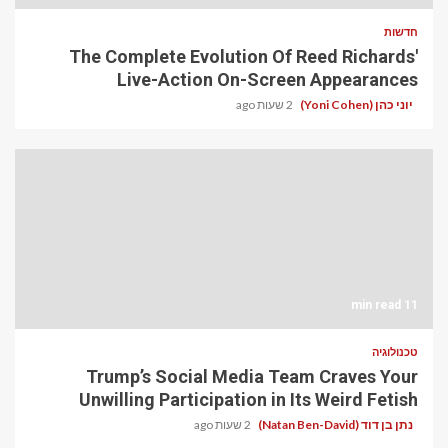
חדשות
The Complete Evolution Of Reed Richards'
Live-Action On-Screen Appearances
יוני כהן (Yoni Cohen)
2 שעות ago
11 min read
טכנולוגיה
Trump’s Social Media Team Craves Your
Unwilling Participation in Its Weird Fetish
נתן בן דוד (Natan Ben-David)
2 שעות ago