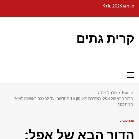
Ski
א. אוג 9th, 2026
t
conten
קרית גתים
Primary
Menu
Home
טכנולוגיה
הדור הבא של אפל: מסדרת האייפון 16 החדשה ועד להצצה ראשונה לאייפון
המתקפל
טכנולוגיה
הדור הבא של אפל: