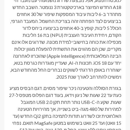
למכסה המנוע, אפל מבצעת שדרוג משמעותי עם מעבד ה-
A18 החדש המיוצר בארכיטקטורת 3 ננומטר. השבב החדש
מתהדר ב-6 ליבות עיבוד המספקות שיפור של 30 אחוזים
בביצועים לצד הפחתה זהה בצריכת החשמל. המעבד הגרפי,
הכולל 5 ליבות, קופץ ב-40 אחוזים בביצועיו ביחס לדור
הקודם, ויחידת העיבוד העצבית (NPU) בת 16 הליבות
מכפילה את כוחה בחישובי למידת מכונה. שדרוגים אלו אינם
מקריים, שכן הם מהווים את התשתית להפעלת מגוון יכולות
הבינה המלאכותית (Apple Intelligence) שהוכרזו לאחרונה
יחד עם iOS 18. תכונות ה-AI, שעדיין מוגדרות כגרסת בטא,
ישוחררו באופן הדרגתי לשווקים נבחרים החל מהחודש הבא,
וימשיכו להתרחב לאורך שנת 2025.
בגזרת הסוללה והטעינה ניכר שיפור מסוים. דגם הבסיס מציע
כעת עד 22 שעות של ניגון וידאו, בעוד דגם הפלוס מטפס ל-27
שעות. שקע ה-USB-C נותר תחת תקן USB 2.0 המוגבל
למהירות של 480 מגה-ביט בשנייה, אך מהירויות הטעינה
האלחוטית זכו לשדרוג תודות לתמיכה בתקן Qi2 החדש (עד
15 וואט) ועד 25 וואט בשימוש במטען MagSafe תואם. נפחי
האחסון נותרו ללא שינוי, החל מ-128 גיגה-בייט ועד 512