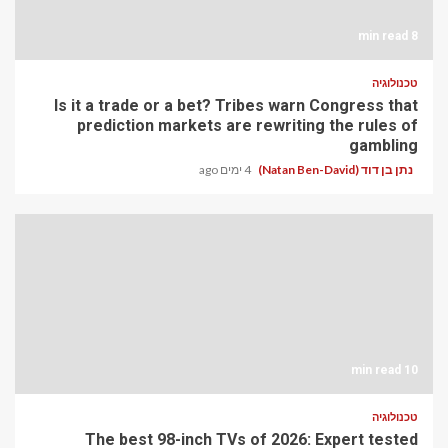
8 min read
טכנולוגיה
Is it a trade or a bet? Tribes warn Congress that
prediction markets are rewriting the rules of
gambling
נתן בן דוד (Natan Ben-David)
4 ימים ago
10 min read
טכנולוגיה
The best 98-inch TVs of 2026: Expert tested