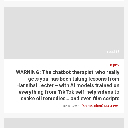
13 min read
עסקים
WARNING: The chatbot therapist 'who really
gets you' has been taking lessons from
Hannibal Lecter – with AI models trained on
everything from TikTok self-help videos to
snake oil remedies… and even film scripts
שירה כהן (Shira Cohen)
4 שעות ago