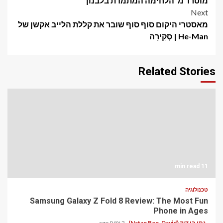
מוטרד מ"הלחימה המתמדת בלבנון"
Next
מאסטרי היקום סוף סוף שובר את קללת הלייב אקשן של
He-Man | סְקִירָה
Related Stories
11 min read
טכנולוגיה
Samsung Galaxy Z Fold 8 Review: The Most Fun
Phone in Ages
נתן בן דוד (Natan Ben-David)
2 ימים ago