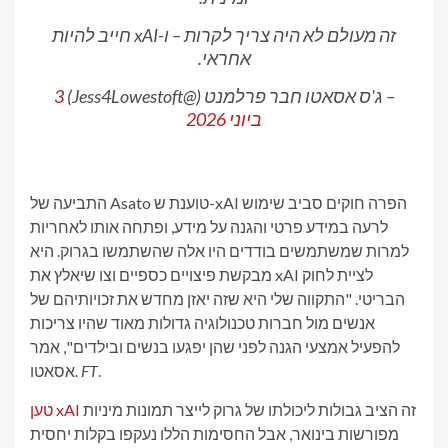
זה מעולם לא היה צריך לקרות – ו-xAI חייב להיות
אחראי.
– ג'ס אסאטו חבר פרלמנט (@Jess4Lowestoft)
3
ביוני 2026
התביעה של Asato טוענת ש-xAI הפרה חוקים סביב שימוש
לרעה במידע פרטי והגנה על מידע, ופתחה אותו לאחריות
למרות שמשתמשים בודדים היו אלה שהשתמשו בגרוק. היא
מבקשת פיצויים כספיים וצו שיאלץ את xAI לציית לחוק
הבריטי. "התקווה שלי היא שזה יאזן מחדש את זכויותיהם של
אנשים מול חברות טכנולוגיה גדולות מאוד שהיו צריכות
להפעיל אמצעי הגנה לפני שהן יפגעו בנשים ובילדים", אמר
.
FT
אסאטו.
זה הציב גבולות ליכולתו של גרוק לייצר תמונות מיניות
טען xAI
מפורשות בינואר, אבל החסימות הללו נעקפו בקלות יחסית