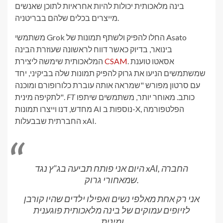
בינה מלאכותית יכולות להיות אחראיות לתוכן שאנשים
מייצרים בכלים שלהם בבריטניה.
משתמשי Grok החלו להפיק ולשתף תמונות של Asato
בינואר, בדיוק כאשר דווח לראשונה שעוזרת הבינה
. אסאטו טוענת
CSAM
המלאכותית שימשה ליצירת
שמשתמשים הניעו את גרוק להפיק תמונות שלה בביקיני, יחד
עם סרטון מפורש "שמראה אותה עוברת כלורופורם ומוכנה
כותב. מאוחר יותר, משתמשים שיתפו
FT
לתקיפה מינית".
מחדש, דנו וייצרו תמונות AI נוספות ב-X, הפלטפורמה
החברתית שבבעלות xAI.
היום אני פותח תביעה בג"ץ נגד xAI, החברה
שמאחורי גרוק.
אני רק אחת מאלפי נשים ואפילו ילדים שהיו קורבן
לזיופים עמוקים של בינה מלאכותית פוגענית
ומינית.