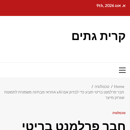
Ski
א. אוג 9th, 2026
t
conten
קרית גתים
Primary
Menu
Home
טכנולוגיה
חבר פרלמנט בריטי תובע כדי לבדוק אם xAI אחראי מבחינה משפטית לתמונות
שגרוק מייצר
טכנולוגיה
חבר פרלמנט בריטי