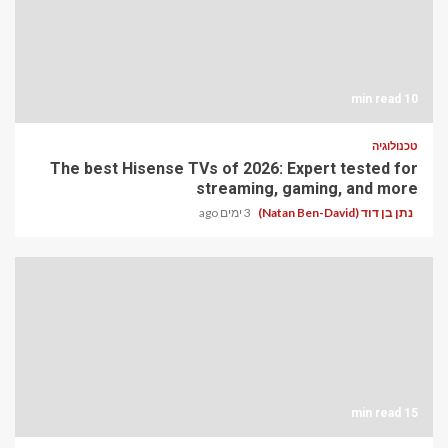
10 min read
טכנולוגיה
The best Hisense TVs of 2026: Expert tested for
streaming, gaming, and more
נתן בן דוד (Natan Ben-David)
3 ימים ago
15 min read