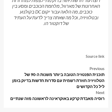
רוצה עוד חדשות io9? בדוק מתי לצפות למהדורות
האחרונות של מארוול, מלחמת הכוכבים ומסע בין
כוכבים, מה הלאה עבור יקום DC בקולנוע
ובטלוויזיה, וכל מה שאתה צריך לדעת על העתיד
של דוקטור הו.
Source link
Post
Previous
תוכנית הפנטזיה הטובה ביותר משנות ה-90 של
navigation
הטלוויזיה חוזרת רשמית עם סדרות חדשות בדיוק בזמן
ליל כל הקדושים
Next
רוסיה מאבדת קרקע באוקראינה לראשונה מזה שנתיים