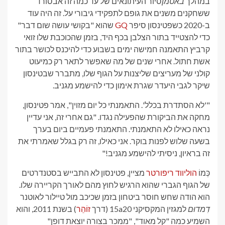
במהלך
באטמן
סיור העיתונאים של עד כמה זה אבסורד
ששחקנים משנים את גופם לתפקידי גיבורי על. זה היה עוד
ב-2020 כשפטינסון סיפר
GQ
שהוא "בקושי עושה שום דבר"
כדי להצטייד בתור הצלבן בכף היד, בזמן שהכוכבת שלו זואי
קרביץ התאמנה חמישה ימים בשבוע כדי להיכנס לכושר בתור
אשת חתול. אחרי שנים של מה שאפשר לתאר רק כמיעוט
קולני של מעריצים שליצנות על הגוף שלו, מתברר שבטינסון
שיקר לגבי היעדר שגרת אימון כדי להישמע מגניב.
"'לא הסתדרת בכלל'. התאמנתי כל יום מזוין", אמר פטינסון,
מחקה את הביקורת שהפעילה נגדו. "גם אחרי זה, אני עדיין
נראה כאילו לא התאמנתי. התאמנתי פעמיים ביום בערך
בשעה שלוש לפנות בוקר. אני כאילו, זה רק בגלל שאמרתי את
זה בראיון, ניסיתי להישמע מגניב!"
כְּמוֹ
הוליווד ריפורטר
מציין, פטינסון לא התבייש בסטנדרטים
של הגוף הגברי שהוא הרגיש לחוץ מהם לאורך הקריירה שלו.
הוא הודה שחש חוסר ביטחון בזמן שכיכב מול טיילור לאוטנר
דִמדוּם
למגזין המקסיקני 15a20 (דרך
זוֹהֵר
) בשנת 2011, והוא
השמיע כמה "קל מאוד", "ממכר בצורה יוצאת דופן"