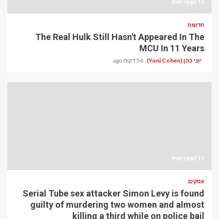
13 min read
חדשות
The Real Hulk Still Hasn't Appeared In The
MCU In 11 Years
יוני כהן (Yoni Cohen)
56 דקות ago
11 min read
עסקים
Serial Tube sex attacker Simon Levy is found
guilty of murdering two women and almost
killing a third while on police bail