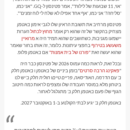
'אוי, 11 שבועות של לילות'", אמר פטינסון ל-GQ. "אני כמו,
'סליחה?' אני כמו, 'אף אחד אפילו לא שלח לי לוח זמנים'".
פטינסון מרחיב את תשובת הראיון שלו לגבי אימון
באטמן
מצחיק בהקשר של זה שהוא רק אומר
מחוץ לכחול
הערות
יישמעו מגניבות, כשחושבים שהוא תמיד היה א
מרואיין
משעשע בטירוף
בחפצי עיתונות. כלומר, זה אותו בחור שאמר
שהוא יעשה זאת
"פורנו של בית אמנות"
אִם
באטמן
פלופ.
ובכל זאת, לראות כמה עמוס 2026 של פטינסון כבר היה
"
פאקינג הרבה סרטים
"בזמן ביניים של
באטמן
ו
באטמן חלק
ב'
עִם
הדרמה
,
האודיסאה
,
פריים טיים
ו
חולית חלק ב'
יש לנו
ביטחון מלא במוסר העבודה שלו ומצפים לראות כמה חיטוב
הגוף שלו פעם
באטמן חלק ב'
מתגלגל לאחור.
באטמן חלק ב'
יגיע לבתי הקולנוע ב-1 באוקטובר 2027.