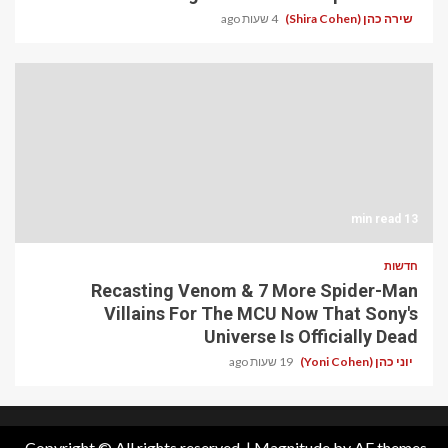
שירה כהן (Shira Cohen)
4 שעות ago
13 min read
חדשות
Recasting Venom & 7 More Spider-Man
Villains For The MCU Now That Sony's
Universe Is Officially Dead
יוני כהן (Yoni Cohen)
19 שעות ago
Copyright © All rights reserved.
|
Magnitude
by AF themes.