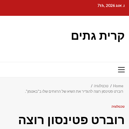
Ski
ו. אוג 7th, 2026
t
conten
קרית גתים
Primary
Menu
Home
טכנולוגיה
רוברט פטינסון רוצה להגדיר את השיא של הרווחים שלו ב"באטמן".
טכנולוגיה
רוברט פטינסון רוצה