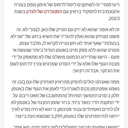
ו"ערמומי" זה לשחקנים ליפול לדפוס של אימון גופם בצורה
אינטנסיבית לתפקיד בראיון עם
הסטנדרט של לונדון
בשנת
2023.
זה לא אומר שהוא לא ירק עם הטייק שלו כאן. לְגַמרֵי לֹא. זה
פשוט מצחיק שהוא נאלץ להגדיר את השיא ברגע של "אני לא
בבעלות" שאף אחד לא חש נטייה לקרוא לו, מלבד עצמו,
מסרט שהוא ללא ספק סרט באטמן הגדול ביותר שנעשה אי
פעם – הישג שהדירוג הכמעט מושלם שלו לא מתאפק על ידי
מבנה הגוף שלו אלא על ידי הסרט שמרגיש צורך לדחוס לשם
את הג'וקר. אבל זה רק אני.
ממה שאנחנו יכולים להסיק מהראיון האחרון שלו עם GQ, זה
נשמע שפטינסון נכנס לשגרה כדי לאמן את הגוף שלו
באטמן
חלק ב'
סרט ההמשך המיוחל (והמתעכב) של מאט ריבס, על
ידי התקנת חדר כושר ביתי. ברור שזמן ההכנה של באטמן לא
זלג לחיים האמיתיים עבור פטינסון, כי הוא לא היה מודע לאיך
ייראה לוח הסרטים שלו
באטמן חלק ב'
שנמצא כעת בייצור.
"ופשוט שמעתי מבחור הפעלולים לפני כמה ימים. הוא אמר,