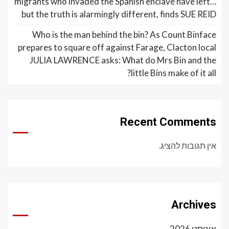
migrants who invaded the Spanish enclave have left…
but the truth is alarmingly different, finds SUE REID
Who is the man behind the bin? As Count Binface
prepares to square off against Farage, Clacton local
JULIA LAWRENCE asks: What do Mrs Bin and the
little Bins make of it all?
Recent Comments
אין תגובות להציג.
Archives
אוגוסט 2026