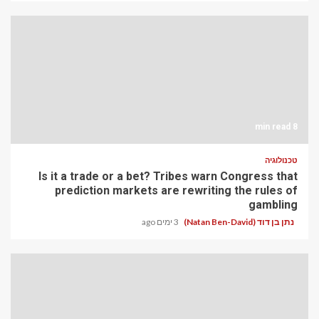
8 min read
טכנולוגיה
Is it a trade or a bet? Tribes warn Congress that
prediction markets are rewriting the rules of
gambling
נתן בן דוד (Natan Ben-David)
3 ימים ago