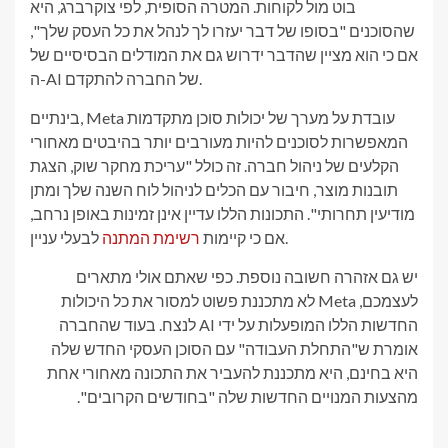
בוט מול לקוחות. המטרה הסופית, לפי צוקרברג, היא
שהסוכנים "בסופו של דבר יעזרו לך לנהל את כל העסק שלך",
אם כי הוא מציין שהדבר ידרוש גם את המודלים הבסיסיים של
ה-AI של החברה להתקדם.
בינתיים, Meta עובדת על מערך של יכולות סוכן מתקדמות
המאפשרות לסוכנים להיות מעורבים יותר בהיבטים מאחורי
הקלעים של ניהול חברה. זה כולל "עריכת מחקר שוק, הצגת
תובנות מוצר, חיבור עם הכלים לניהול לוח השנה שלך ומתן
מודיעין תחרותי". התכונות הללו עדיין אינן זמינות באופן נרחב,
לבעלי עניין.
אם כי קיימות
רשימת המתנה
יש גם אזהרה חשובה נוספת. כפי שאתם אולי מתארים
לעצמכם, Meta לא מתכננת פשוט למסור את כל היכולות
החדשות הללו המופעלות על ידי AI לנצח. בעוד שהחברה
אומרת ש"התחלת העבודה" עם הסוכן העסקי החדש שלה
היא בחינם, היא מתכננת להעביר את התכונה מאחורי אחת
מהצעות המנויים החדשות שלה "בחודשים הקרובים".