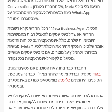
רואים את החלק הראשון של התוכניות הללו מתממש. באירוע
Conversations של החברה בלונדון, Meta הציגה כלי סוכני
בינה מלאכותית לעסקים המסתמכים על WhatsApp,
אינסטגרם ומסנג'ר.
הכלי החדש נקרא רשמית "Meta Business Agent", הכלי
החדש יאפשר לבעלי עסקים להאציל רבות מהמשימות
היומיומיות שלהם, כולל אינטראקציה עם לקוחות והזמנת
פגישות. Meta אומר שלסוכן העסקי תהיה את היכולת "לסגור
מכירות" ולהמליץ ​​על מוצרים, אם כי בעלי עסקים אנושיים
מסוגלים לקפוץ לאינטראקציות בכל נקודה.
החברה כבר בחנה את הסוכנים עם עסקים קטנים
בהודו
מקסיקו וברזיל ואומר שיותר ממיליון כבר נרשמו. כעת,
הסוכנים יהיו זמינים
כל עסק
בוואטסאפ, כמו גם באינסטגרם
ובמסנג'ר.
אמנם זו לא הפעם הראשונה שמטה מאפשרת לעסקים לבצע
אוטומציה של דברים כמו תשובות ללקוחות, אך ברור
שלחברה יש חזון שאפתני יותר לגבי התכונה מאשר עוד צ'אט