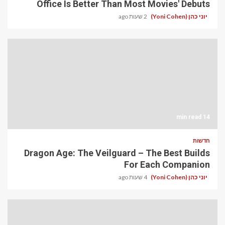
Office Is Better Than Most Movies' Debuts
יוני כהן (Yoni Cohen)
2 שעות ago
14 min read
חדשות
Dragon Age: The Veilguard – The Best Builds
For Each Companion
יוני כהן (Yoni Cohen)
4 שעות ago