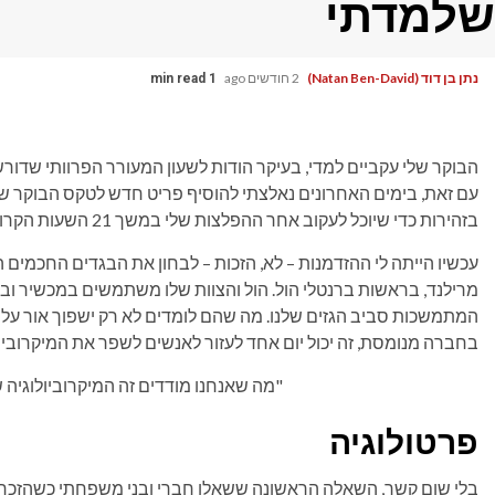
שלמדתי
נתן בן דוד (Natan Ben-David)
2 חודשים ago
1 min read
עם זאת, בימים האחרונים נאלצתי להוסיף פריט חדש לטקס הבוקר של
בזהירות כדי שיוכל לעקוב אחר ההפלצות שלי במשך 21 השעות הקרובות. אה, אבל אל דאגה, הכל בשם המדע.
עכשיו הייתה לי ההזדמנות – לא, הזכות – לבחון את הבגדים החכמים 
מרילנד, בראשות ברנטלי הול. הול והצוות שלו משתמשים במכשיר וב
המתמשכות סביב הגזים שלנו. מה שהם לומדים לא רק ישפוך אור על תפק
בחברה מנומסת, זה יכול יום אחד לעזור לאנשים לשפר את המיקרובי
"מה שאנחנו מודדים זה המיקרוביולוגי
פרטולוגיה
בלי שום קשר, השאלה הראשונה ששאלו חברי ובני משפחתי כשהזכרתי