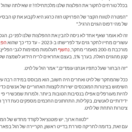
בכלל טורחים לחקור את הפלצות שלנו מלכתחילה? זו שאילתה שהול רג
"המטרה לטווח הקצר של הפרויקט הזה כרגע היא לקבוע את קו הבסיס"
של מהי דפוס הגזים הרגיל."
זה לא אומר שאף אחד לא ניסה להבין את ההפלצות שלנו לפני כן. הגס
עשורים מחייו לחקר גזים עד לפרישתו ב-2023 – עד כדי כך שהוא
הפך
מורכבת מ-200 מאמרי מחקר,
נחשף
תעלומות מסוימות לגבי הפליץ, כ
קטן מהגזים האלה, בערך 1%, בעצם אחראים לריח הידוע לשמצה של נפץ ושהגזים המסריחים האלה מבוססים על גופרית.
"זה הבחור שעל כתפיו אנחנו עומדים," אמר הול על לויט.
ככל שהמחקר של לויט ואחרים היה חשוב, הוא מבוסס במידה רבה על ד
השימוש בצינורות המוכנסים ישירות לקצוות האחוריים של אנשים כדי 
להיות מעורפלים אפילו בנסיבות הטובות ביותר. ולמרות שמכשירי פי 
ידידותיים לאנשים, בקלילות. התחתונים החכמים מספקים כעת דרך ה
צינורות התחת של לויט.
"לטווח ארוך, יש פוטנציאל לקודד מחדש של המיקר
עם זאת, בדומה לחריקה סוררת בדייט ראשון, הקריירה של הול בפארטו