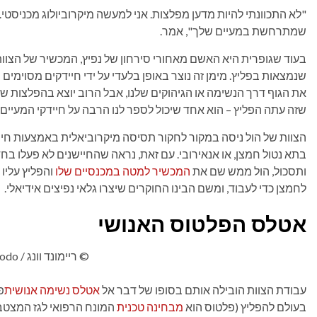
"לא התכוונתי להיות מדען מפלצות. אני למעשה מיקרוביולוג מכניסטי.
שמתרחשת במעיים שלך", אמר.
בעוד שגופרית היא האשם מאחורי סירחון של נפיץ, המכשיר של הצוות
שנמצאות בפליץ. מימן זה נוצר באופן בלעדי על ידי חיידקים מסוימים
את הגוף דרך הנשימה או הגיהוקים שלנו, אבל הרוב יוצא בהפלצות שלנו
שזה עתה הפליץ – הוא אחד שיכול לספר לנו הרבה על חיידקי המעיים 
הצוות של הול ניסה במקור לחקור תסיסה מיקרוביאלית באמצעות חיישנ
בתא נטול חמצן, או אנאירובי. עם זאת, נראה שהחיישנים לא פעלו בח
ותסכול, הול ממש שם את
המכשיר למטה במכנסיים שלו
והפליץ עליו
לחמצן כדי לעבוד, ומשם הבינו החוקרים שיצרו גלאי נפיצים אידיאלי.
אטלס הפלטוס האנושי
© ריימונד וונג / Gizmodo
עבודת הצוות הובילה אותם בסופו של דבר אל
אטלס נשימה אנושית
פ
בעולם להפליץ (פלטוס הוא
מבחינה טכנית
המונח הרפואי לגז המצטבר