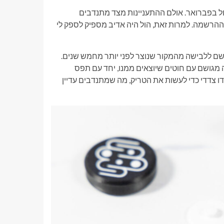
ים עבור הפרויקט, שהחל בפברואר. אולם ההתעניינות מצד מתנדבים
ההרשמה. למרות זאת, הול היה אדיב מספיק לספק לי
ך שלו – הרבה פחות מגושם ללבישה מהמקור שנוצר לפני יותר מחמש שנים.
V1 Smart Under, מכשיר בעל מראה מגושם עם חוטים שיוצאים ממנו, יחד עם תפס
צדדי כדי לעשות את הטריק, מה שמתנדבים עדיין