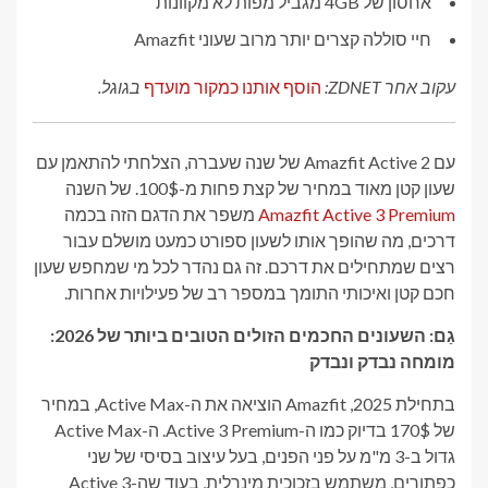
אחסון של 4GB מגביל מפות לא מקוונות
חיי סוללה קצרים יותר מרוב שעוני Amazfit
עקוב אחר ZDNET:
הוסף אותנו כמקור מועדף
בגוגל.
עם Amazfit Active 2 של שנה שעברה, הצלחתי להתאמן עם
שעון קטן מאוד במחיר של קצת פחות מ-100$. של השנה
Amazfit Active 3 Premium
משפר את הדגם הזה בכמה
דרכים, מה שהופך אותו לשעון ספורט כמעט מושלם עבור
רצים שמתחילים את דרכם. זה גם נהדר לכל מי שמחפש שעון
חכם קטן ואיכותי התומך במספר רב של פעילויות אחרות.
גַם:
השעונים החכמים הזולים הטובים ביותר של 2026:
מומחה נבדק ונבדק
בתחילת 2025, Amazfit הוציאה את ה-Active Max, במחיר
של 170$ בדיוק כמו ה-Active 3 Premium. ה-Active Max
גדול ב-3 מ"מ על פני הפנים, בעל עיצוב בסיסי של שני
כפתורים, משתמש בזכוכית מינרלית, בעוד שה-Active 3