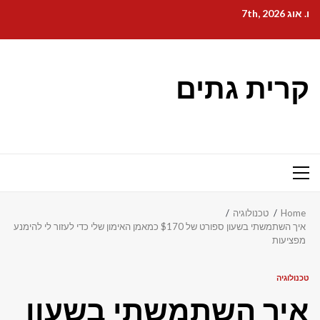
Ski
ו. אוג 7th, 2026
t
conten
קרית גתים
Primary
Menu
Home
טכנולוגיה
איך השתמשתי בשעון ספורט של $170 כמאמן האימון שלי כדי לעזור לי להימנע
מפציעות
טכנולוגיה
איך השתמשתי בשעון