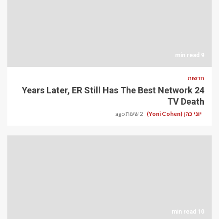
9 min read
חדשות
24 Years Later, ER Still Has The Best Network
TV Death
יוני כהן (Yoni Cohen)
2 שעות ago
10 min read