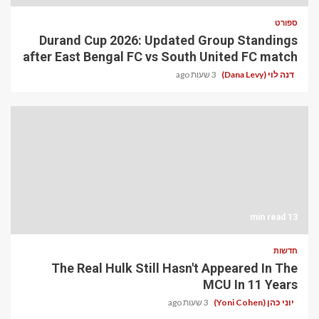
ספורט
Durand Cup 2026: Updated Group Standings
after East Bengal FC vs South United FC match
דנה לוי (Dana Levy)
3 שעות ago
13 min read
חדשות
The Real Hulk Still Hasn't Appeared In The
MCU In 11 Years
יוני כהן (Yoni Cohen)
3 שעות ago