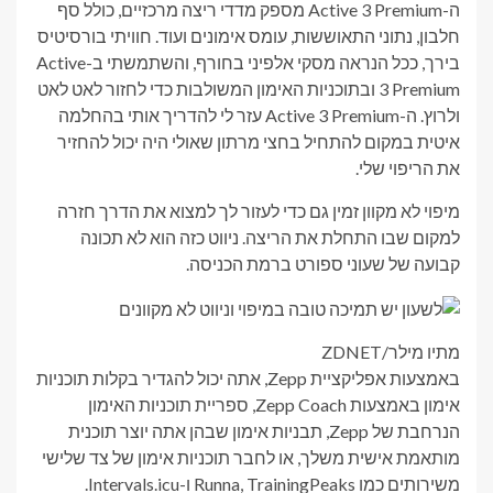
ה-Active 3 Premium מספק מדדי ריצה מרכזיים, כולל סף
חלבון, נתוני התאוששות, עומס אימונים ועוד. חוויתי בורסיטיס
בירך, ככל הנראה מסקי אלפיני בחורף, והשתמשתי ב-Active
3 Premium ובתוכניות האימון המשולבות כדי לחזור לאט לאט
ולרוץ. ה-Active 3 Premium עזר לי להדריך אותי בהחלמה
איטית במקום להתחיל בחצי מרתון שאולי היה יכול להחזיר
את הריפוי שלי.
מיפוי לא מקוון זמין גם כדי לעזור לך למצוא את הדרך חזרה
למקום שבו התחלת את הריצה. ניווט כזה הוא לא תכונה
קבועה של שעוני ספורט ברמת הכניסה.
מתיו מילר/ZDNET
באמצעות אפליקציית Zepp, אתה יכול להגדיר בקלות תוכניות
אימון באמצעות Zepp Coach, ספריית תוכניות האימון
הנרחבת של Zepp, תבניות אימון שבהן אתה יוצר תוכנית
מותאמת אישית משלך, או לחבר תוכניות אימון של צד שלישי
משירותים כמו Runna, TrainingPeaks ו-Intervals.icu.