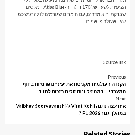
הציפיות לשעון של 170 דולר, וה-Atlas Blue המקסים
שבדקתי הוא מדהים, עם חומרים שגורמים לו להרגיש כמו
שעון שעולה פי שניים.
Source link
Post
Previous
הקנדה העולמית מקניטת את 'עיניים פרטיות בחוף
navigation
המערבי': "כמה זיכיונות זוכים בזכות לחזור"
Next
איזו עצה נתנה Virat Kohli ל-Vaibhav Sooryavanshi
במהלך גמר IPL 2026?
Related Stories