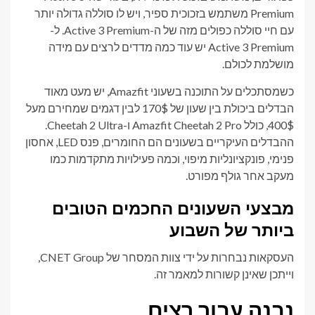
Premium משתמש בזכוכית ספיר, ויש לו סוללה גדולה יותר
עם חיי סוללה כפולים מזה של ה-Active 3 Premium. ל-
Active 3 Premium יש עוד כמה מדדים לרצים עם מידה
מושלמת לכולם.
כשמסתכלים על התוכנה בשעוני Amazfit, יש מעט מאוד
הבדלים ביכולת בין שעון של 170$ לבין דגמים שמחירם מעל
400$, כולל Amazfit Cheetah 2 Pro ו-Cheetah 2 Ultra.
ההבדלים העיקריים בשעונים הם החומרים, פנס LED, אחסון
פנימי, פונקציונליות מיפוי, וכמה פעילויות מתקדמות כמו
מעקב אחר גולף מפורט.
מבצעי השעונים החכמים הטובים
ביותר של השבוע
העסקאות נבחרות על ידי צוות המסחר של CNET Group,
וייתכן שאינן קשורות למאמר זה.
נבנה עבור רצים