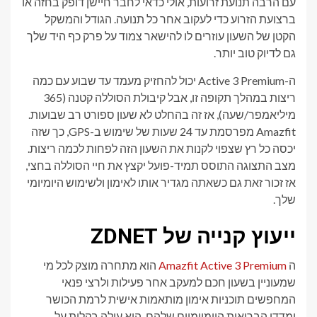
עם הרבה תנועת זרועות, אולי כדאי לחבר חיישן דופק בחזה או
ברצועת הזרוע כדי לעקוב אחר כל תנועה. הגודל והמשקל
הקטן של השעון עוזרים לו להישאר צמוד על פרק כף היד שלך
גם לדיוק טוב יותר.
ה-Active 3 Premium יכול להחזיק מעמד עד שבוע עם כמה
ריצות במהלך תקופה זו, אבל קיבולת הסוללה קטנה (365
מיליאמפר/שעה), אז זה בהחלט לא שעון ספורט רב שבועות.
Amazfit מפרסמת עד 24 שעות של שימוש ב-GPS, כך שזה
יכסה כל רץ שצפוי לקנות את השעון הזה לפחות לכמה ריצות.
מצב התצוגה התוסס תמיד-פועל יקצץ את חיי הסוללה בחצי,
אז זכור זאת גם כשאתה מגדיר אותו לאימון ולשימוש היומיומי
שלך.
ייעוץ קנייה של ZDNET
ה
Amazfit Active 3 Premium
הוא מתחרה מוצק לכל מי
שמעוניין בשעון חכם למעקב אחר פעילות ולרצי פנאי
המחפשים תוכניות אימון מותאמות אישית לרמת הכושר
ומדדי הבריאות היומיומיים שלהם. הוא עולה בקלות על