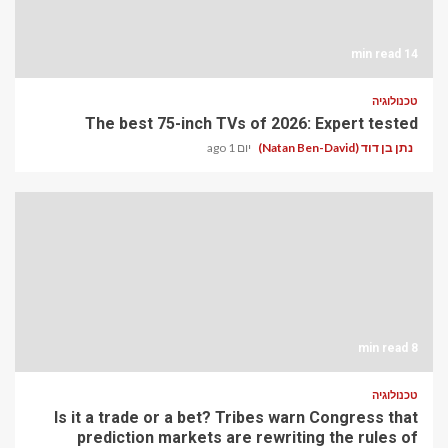
14 min read
טכנולוגיה
The best 75-inch TVs of 2026: Expert tested
נתן בן דוד (Natan Ben-David)
יום 1 ago
8 min read
טכנולוגיה
Is it a trade or a bet? Tribes warn Congress that
prediction markets are rewriting the rules of