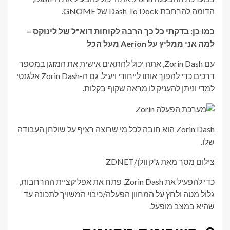
הדומה להרחבת Dash To Dock של GNOME.
כמו כן: בדקתי כל כך הרבה לקוחות דוא"ל של לינוקס –
למה אני ממליץ על Aerion מעל הכל
עם Zorin Dash, אתה יכול להתאים אישית את המזגן במספר
דרכים כדי להפוך אותו לייחודי ויעיל. גם ה-Zorin Dash אלגנטי
למדי וניתן להעניק לו מראה שקוף בקלות.
Zorin Dash הוא חובה לכל מי שרוצה רציף על שולחן העבודה
שלו.
צילום מסך מאת ג'ק וולן/ZDNET
כדי להפעיל את Zorin Dash, פתח את אפליקציית ההרחבות,
גלול מטה ולחץ על המחוון הפעלה/כיבוי המשויך לתכונה עד
שהיא במצב מופעל.