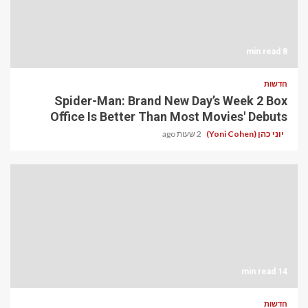
8 min read
חדשות
Spider-Man: Brand New Day’s Week 2 Box
Office Is Better Than Most Movies' Debuts
יוני כהן (Yoni Cohen)
2 שעות ago
14 min read
חדשות