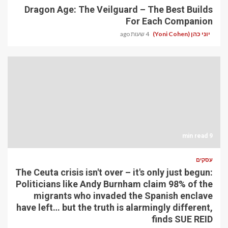
Dragon Age: The Veilguard – The Best Builds
For Each Companion
יוני כהן (Yoni Cohen)
4 שעות ago
9 min read
עסקים
The Ceuta crisis isn't over – it's only just begun:
Politicians like Andy Burnham claim 98% of the
migrants who invaded the Spanish enclave
have left… but the truth is alarmingly different,
finds SUE REID