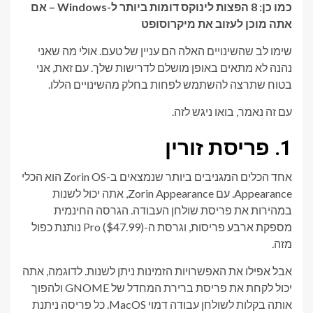
כמו כן: 8 הפצות לינוקס דומות ביותר ל-Windows – אם
אתה מוכן לעזוב את מיקרוסופט
שימו לב שהשינויים האלה הם עניין של טעם. אולי מה שאני
נהנה לא מתאים באופן מושלם לדרישות שלך. עם זאת, אני
בטוח שתרצה להשתמש לפחות בחלק מהשינויים הללו.
עם זה נאמר, בואו ניגש לזה.
1. פריסת זורין
אחד הכלים המגניבים ביותר שנמצאים ב-Zorin OS הוא הכלי
Appearance. עם Zorin Appearance, אתה יכול לשנות
במהירות את פריסת שולחן העבודה. הגרסה החינמית
מספקת ארבע פריסות, וגרסת ה-Pro ($47.99) נותנת כפול
מזה.
אבל אפילו את האפשרויות הזמינות ניתן לשנות. לדוגמה, אתה
יכול לקחת את פריסת ברירת המחדל של GNOME ולהפוך
אותה בקלות לשולחן עבודה דמוי MacOS. כל פריסה ניתנת