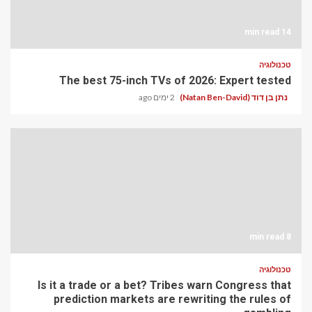
14 min read
טכנולוגיה
The best 75-inch TVs of 2026: Expert tested
נתן בן דוד (Natan Ben-David)
2 ימים ago
8 min read
טכנולוגיה
Is it a trade or a bet? Tribes warn Congress that
prediction markets are rewriting the rules of