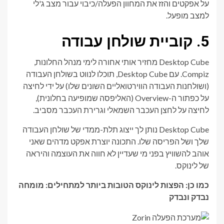
על אפקטים והזז את המחוון הפעלה/כיבוי עבור מצב ג'לי
למצב מופעל.
5. קוביית שולחן עבודה
Desktop Cube מחזיר אותי אחורה לימי מנהל החלונות,
Compiz. עם Desktop Cube, תוכלו לנווט בשולחן העבודה
(ושולחנות העבודה הווירטואליים השונים שלו) על ידי לחיצה
על כפתור ה-Overview (האליפסה שמופיעה בחלונית),
לחיצה על לחצן העכבר השמאלי וגרירת העכבר מסביב.
Desktop Cube נותן לך ייצוג תלת-ממדי של שולחן העבודה
שלך ושל הפריסה שלו. התכונה יוצרת אפקט מדהים שאני
אוהב להשוויץ בפני מי שעדיין לא חווה את העוצמה והיראה
של לינוקס.
כמו כן: הפצות לינוקס הטובות ביותר למתחילים: מומחה
נבדק ונבדק