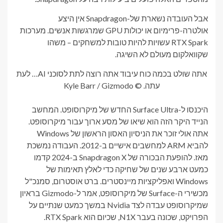
אבל העובדה נשארת של-Snapdragon אין היצע
אולטרה-פרימיום או יכולות GPU שמרגשות אנשים. מערכות
RTX Spark עשויות להיות טובות למשחקים – משהו
שקוואלקום מעולם לא השיגה.
אתה שולט בכמה כוח עיבוד אתה רוצה לתת לסוכני AI… לעת
עתה. © Kyle Barr / Gizmodo
היכנסו ל-Surface Ultra החדש של מיקרוסופט. המחשב
הנייד היקר הזה הוא שיאו של מסע ארוך עבור מיקרוסופט.
אתה אולי זוכר את הניסיון האסון הראשון של Windows
להביא ARM למחשבים אישיים ב-2012. העבודה נמשכת
מאז. להופעת הבכורה של Snapdragon X ב-2024 קדמו
כמעט ארבע שנים של שחיקה כדי לאלץ תאימות של
Windows ואפליקציות מיינסטרים. ברט אוסטרום, סמנכ"ל
מכשירי ה-Surface של מיקרוסופט, אמר ל-Gizmodo בראיון
שמיקרוסופט עבדה לצד Nvidia במשך כמעט שנתיים על
הפרויקט, שכונה בעבר N1X, שכיום הוא RTX Spark.