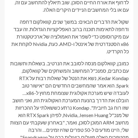
לדחוף את אורח החיים הסוכן. שוב תיאלץ להתחשב עם זה,
עם או בלי המחשבים הניידים היקרים האלה.
שקול את הדברים הבאים: במשך שנים, קוואלקום דחפה
ודחפה לתאימות תוכנה ברוב האפליקציות הגדולות. זה עבד
עם מיקרוסופט כדי לשפר את האמולציה של ארכיטקטורת
x86 הסטנדרטית של אינטל ו-AMD. כעת, Nvidia לוקחת את
כל הקרדיט.
כמובן, קוואלקום מנסה לסובב את הנרטיב. בשאלות ותשובות
עם כתבים, סמנכ"ל המחשוב והמשחקים של קוואלקום,
Kedar Kondap, נשא את הנטל של שאלות רבות על RTX
Spark. הוא אמר שהמחשבים החדשים הם "אישור טוב
לעובדה שיש מערכת אקולוגית שצומחת מחוץ ל-x86…
הובלנו את הדרך בהנעת המערכת האקולוגית הזו, ואני חושב
שזו רוח גב חיובית". Kondap נרתע כששאלתי על ההכרזות
של מנכ"ל Nvidia, Jensen Huang, לפיהן RTX Spark הוא
מחשב ARM המוכן לסוכן, ואמר, "באחרון שעקבתי עם הצוות
שלי, היינו מודעים ל-50 טפרים שהיו זמינים… והרבה
מהטפרים האלה פועלים ביעילות רבה על Snapdragon."