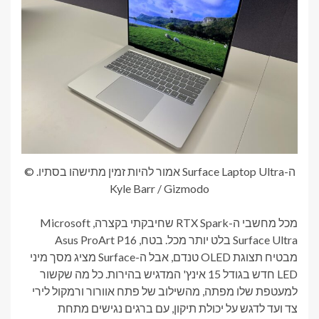
ה-Surface Laptop Ultra אמור להיות זמין מתישהו בסתיו. ©
Kyle Barr / Gizmodo
מכל מחשבי ה-RTX Spark שחיבקתי בקצרה, Microsoft
Surface Ultra בלט יותר מכל. בטח, Asus ProArt P16
מבטיח תצוגת OLED טנדם, אבל ה-Surface מציג מסך מיני
LED חדש בגודל 15 אינץ' המדגיש בהירות. כל מה שקשור
למעטפת שלו מפתה, מהשילוב של פתח אוורור ורמקול לירי
צד ועד לדגש על יכולת תיקון, עם ברגים נגישים מתחת