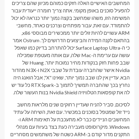
המחשבים האישיים האלה חזקים כמוהם מכיוון שהם צריכים
להפעיל סוכנים באופן מקומי. אתה צריך חומרה ייעודית עבור
המשימה הזו, משהו שמחשב בקצה נמוך יותר כנראה לא יכול
להתמודד. עם זאת, עבור מפתחים וצרכנים כאחד, מחשבי
ARM עשויים להיות זולים יותר ממכשירים מבוססי x86,
בהתאם לקנה המידה והביצועים הדרושים לך. Ostrum אמר
כי ה-Surface Laptop Ultra יכול להתרחב בדיוק כמו שאפל
עושה עם ערימת ה-Mac שלה, עם אותה מעטפת שמכילה
שבב פחות חזק בנקודות מחיר נמוכות יותר. Huang של
Nvidia אישר שהחברה עובדת על שבבי N2X ו-N3X מהדור
הבא. עדיין אין לנו שבב נמוך יותר, שאינו "X", אבל הואנג היה
נחרץ בכך שהחברה תמשיך לתמוך ב-RTX Spark כל עוד יש
לה את קופסאות הטלוויזיה Nvidia Shield בנות העשור שלה.
לסיכום, סביר להניח שעדיין רחוקים שנים מלראות מחשב
נייד זול שמטפל בסוכנים במכשיר. עם זאת, השיחה על עתיד
המחשבים הניידים כבר לא מתעכבת על תאימות ARM ו-
Windows. מיקרוסופט מעבירה כעת בצד בעיות עם מנהלי
התקנים מדור קודם ב-ARM כשטח של משתמשים מסחריים