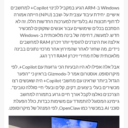
Windows ב-ARM הגיע במקביל לכינוי Copilot+ למחשבים
אישיים. יחידת עיבוד עצבית על-שבב (NPU) הייתה אמורה
לדחוף תכונות AI בלעדיות למערכות החדשות הללו. זה לא
הסתכם בכלים שימושיים עבור אנשים שזקוקים למכשיר
חדש. למעשה, דחיפה של בינה מלאכותית ב-Windows
אילצה את היצרנים להוסיף יותר זיכרון RAM למחשבים
ניידים, מה שחזר לאחר שהמירוץ אחר מרכזי נתונים בבינה
מלאכותית שלח מחירי זיכרון RAM דרך הגג.
אבל אלה אפילו לא היו הבעיות הכי גרועות עם Copilot+, לפי
מיקרוסופט. אוסטרום אמר ל-Gizmodo בראיון כי "הפער
הגדול ביותר שראינו עם מחשבי Copilot+ היה שאנשים רצו
מכשירים בעלי ביצועים, דקים, קלים ובעלי חיי סוללה טובים".
הצרכנים נאלצו לקבל אורך חיים גרוע בתמורה למחשב
גיימינג המסוגל להתמודד עם משימות כבדות, כולל הפעלת
סוכני AI במכשיר כמו OpenClaw, לפי המנהל של מיקרוסופט.