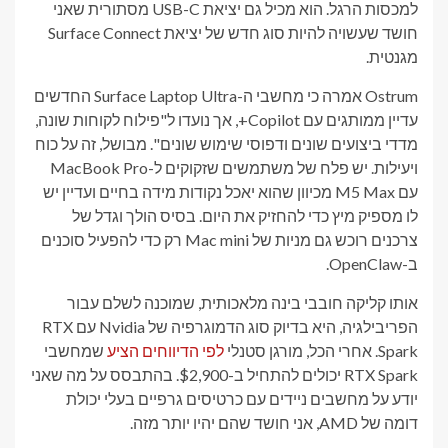
למכסות הרגל. הוא מכיל גם יציאת USB-C מסתורית שאני
חושד שעשויה להיות סוג חדש של יציאת Surface Connect
מגנטית.
Ostrum אמרה כי מחשבי ה-Surface Laptop Ultra החדשים
עדיין ממותגים עם Copilot+, אך נועדו ל"פילוח לקוחות שונה,
מדדי ביצועים שונים ודפוסי שימוש שונים". מבושל, זה על כוח
ויעילות. יש פלח של משתמשים שזקוקים ל-MacBook Pro
עם M5 Max מכיוון שהוא יאכל נקודות מידה בחיים ועדיין יש
לו מספיק מיץ כדי להחזיק את היום. בסיס הולך וגדל של
צרכנים רוכש גם מניות של Mac mini רק כדי להפעיל סוכנים
ב-OpenClaw.
אותו קליקה חובבי בינה מלאכותית, שמוכנה לשלם עבור
הפריבילגיה, היא בדיוק סוג הדמוגרפיה של Nvidia עם RTX
Spark. אחרי הכל, מורגן סטנלי
לפי הדיווחים הציע
שמחשבי
RTX Spark יכולים להתחיל ב-$2,900. בהתבסס על מה שאני
יודע על מחשבים ניידים עם כרטיסים גרפיים בעלי יכולת
דומה של AMD, אני חושד שהם יהיו יותר מזה.