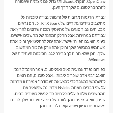
OpenClaw, הנקרא Scout, ותג גדול עם מצלמה שאמורה
להתחבר לסוכנים שלך דרך הענן.
עברתי הדגמות מרובות של זרימות עבודה סוכניות על
מחשבים ניידים עתידיים של RTX Spark, וכן, הם נראים
מבטיחים עבור סוגים של מתעסקי תוכנה שרוצים להריץ את
עבודתם במהירות. אבל החלק המהנה של מחשבים אישיים,
בעיני, הוא גם הפן ה"אישי". אתה יכול להחליט איך והיכן אתה
משתמש במכשיר שלך והיכן אתה זורק את כוח המחשוב
שלך. יתכן שלא תהיה לך ברירה לגבי הסוכנות העתידית של
Windows.
בפורום נפרד עם עיתונאים ואנליסטים, אמר המנכ"ל ג'נסן
הואנג, "בני אדם שוכרים ליבות… אבל סוכנים, הם רוצים
להשתמש במעבד כדי לבצע את העבודה." אמירה זו מרמזת
על שני דברים. האחת, Nvidia מדמיינת שנשאיר את
המחשבים שלנו פועלים כל היום כדי לפעול כעוזרים בבית.
שנית, הואנג מצפה ממך לוותר על ביצועי העיבוד שלך לבינה
מלאכותית מכיוון שהיא זקוקה לו יותר ממך.