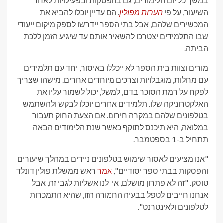
במשך כל יום הלימודים, גם בהפסקות ובפעילויות לאחר
השיעור, על פי
הערות מפולין
. הם עדיין יוכלו להביא את
המכשירים שלהם, אבל בתי הספר יידרשו לספק מיקום ייעודי
שבו התלמידים יצטרכו להשאיר אותם עד שיגיע הזמן ללכת
הביתה.
מורים וצוות בית הספר לא ייכללו באיסור, יחד עם תלמידים
עם מחלות, מוגבלויות וצרכים מיוחדים אחרים. מישהו שצריך
לפקח על רמת הסוכר בדם, למשל, יכול לשמור עליו את
האלקטרוניקה שלו. תלמידים אחרים יוכלו לבקש ולהשתמש
בטלפונים שלהם במקרה חירום. אם הצעת החוק תעבור
במלואה, היא תיכנס לתוקף כאשר שנת הלימודים הבאה
תתחיל ב-1 בספטמבר.
"אנו מציעים לאסור שימוש בטלפונים ניידים במהלך שיעורים
והפסקות בבתי ספר יסודיים",
אמר
ראש ממשלת פולין דונלד
טוסק. "זה לא פתרון מושלם, אין לנו אשליות לגבי זה, אבל
אנחנו חייבים לטפל בבעיה החמורה הזו, שהיא התמכרות
לטלפונים ולאינטרנט".