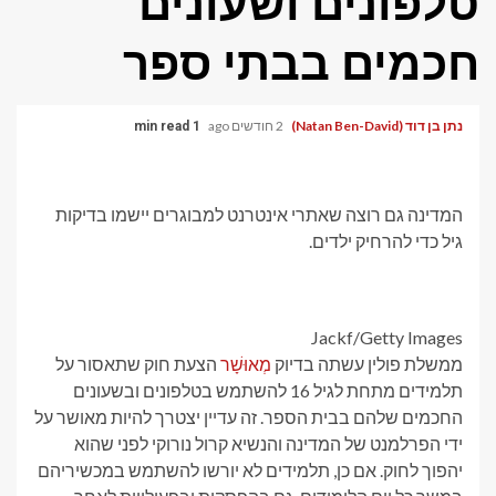
טלפונים ושעונים
חכמים בבתי ספר
נתן בן דוד (Natan Ben-David)
2 חודשים ago
1 min read
המדינה גם רוצה שאתרי אינטרנט למבוגרים יישמו בדיקות
גיל כדי להרחיק ילדים.
Jackf/Getty Images
ממשלת פולין עשתה בדיוק
מְאוּשָׁר
הצעת חוק שתאסור על
תלמידים מתחת לגיל 16 להשתמש בטלפונים ובשעונים
החכמים שלהם בבית הספר. זה עדיין יצטרך להיות מאושר על
ידי הפרלמנט של המדינה והנשיא קרול נורוקי לפני שהוא
יהפוך לחוק. אם כן, תלמידים לא יורשו להשתמש במכשיריהם