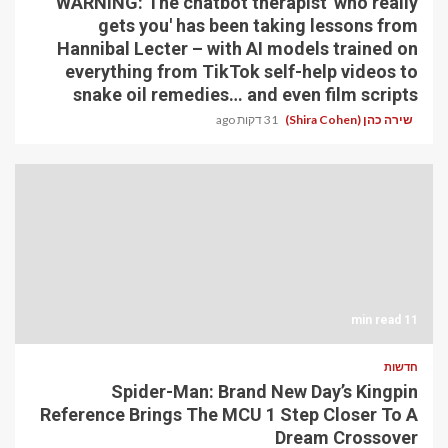
WARNING: The chatbot therapist 'who really
gets you' has been taking lessons from
Hannibal Lecter – with AI models trained on
everything from TikTok self-help videos to
snake oil remedies… and even film scripts
שירה כהן (Shira Cohen)
31 דקות ago
11 min read
חדשות
Spider-Man: Brand New Day’s Kingpin
Reference Brings The MCU 1 Step Closer To A
Dream Crossover