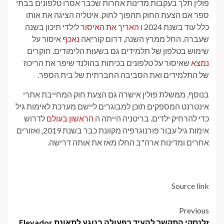
פולין תלך בעקבות מדינות אחרות שכבר אסרו טלפונים בבתי
ספר אם הצעת החוק תהפוך לחוק. איטליה הציגה את אותו
כלל עוד בשנת 2024 ו
האריך את האיסור
לילדי תיכון בשנה
שעברה. החל ממרץ השנה, דרום קוריאה
נאכף
איסור על
שימוש בטלפון של תלמידים גם בשעות הלימודים. חוקרים
נמצא
שאיסור על טלפונים בכיתות בהולנד שיפר את הריכוז
של התלמידים ואת הסביבה החברתית של בית הספר.
בנוסף, ממשלת פולין אישרה גם הצעת חוק המחייבת אתרי
אינטרנט המספקים תוכן למבוגרים ליישם מערכת לאימות גיל
כדי להרחיק ילדים. בריטניה הייתה ה
הראשון בעולם
לדרוש
אימות גיל עבור פורנוגרפיה מקוונת כבר בשנת 2019, ואזורים
אחרים ומדינות ארה"ב החלו מאז את אותה דרישה.
Source link
Post
Previous
זלנסקי התקשר להעיד בפעולה בנוגע לתאונת Elevador