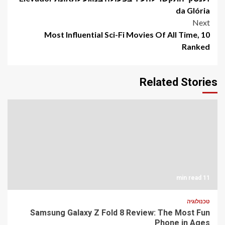
navigation
da Glória
Next
10 Most Influential Sci-Fi Movies Of All Time,
Ranked
Related Stories
11 min read
טכנולוגיה
Samsung Galaxy Z Fold 8 Review: The Most Fun
Phone in Ages