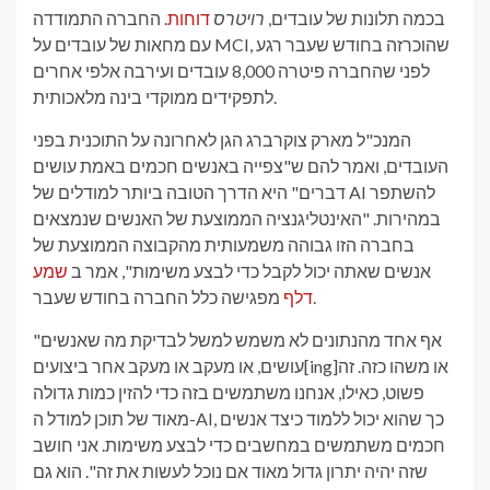
בכמה תלונות של עובדים,
רויטרס
דוחות
. החברה התמודדה
עם מחאות של עובדים על MCI, שהוכרזה בחודש שעבר רגע
לפני שהחברה פיטרה 8,000 עובדים ועירבה אלפי אחרים
לתפקידים ממוקדי בינה מלאכותית.
המנכ"ל מארק צוקרברג הגן לאחרונה על התוכנית בפני
העובדים, ואמר להם ש"צפייה באנשים חכמים באמת עושים
דברים" היא הדרך הטובה ביותר למודלים של AI להשתפר
במהירות. "האינטליגנציה הממוצעת של האנשים שנמצאים
בחברה הזו גבוהה משמעותית מהקבוצה הממוצעת של
אנשים שאתה יכול לקבל כדי לבצע משימות", אמר ב
שמע
מפגישה כלל החברה בחודש שעבר.
דלף
"אף אחד מהנתונים לא משמש למשל לבדיקת מה שאנשים
עושים, או מעקב או מעקב אחר ביצועים[ing]או משהו כזה. זה
פשוט, כאילו, אנחנו משתמשים בזה כדי להזין כמות גדולה
מאוד של תוכן למודל ה-AI, כך שהוא יכול ללמוד כיצד אנשים
חכמים משתמשים במחשבים כדי לבצע משימות. אני חושב
שזה יהיה יתרון גדול מאוד אם נוכל לעשות את זה". הוא גם