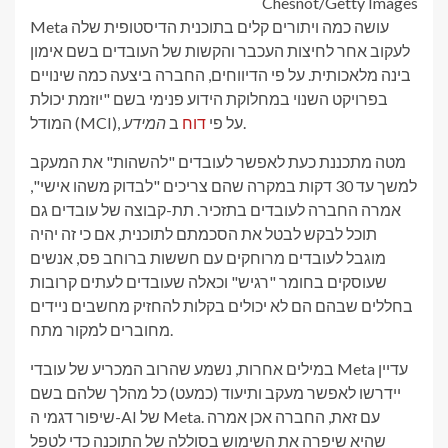
Chesnot/Getty Images
Meta עושה כמה ויתורים קלים בתוכנית הדיסטופית שלה
לעקוב אחר לחיצות העכבר והקשות של העובדים בשם אימון
בינה מלאכותית. על פי הדיווחים, החברה ביצעה כמה שינויים
בפרויקט השנוי במחלוקת הידוע פנימי בשם "יוזמת יכולת
.
המודל (MCI), על פי
דוח
ב
המידע
מטה מתכננת כעת לאפשר לעובדים "להשהות" את המעקב
למשך עד 30 דקות במקרה שהם צריכים "לבדוק משהו אישי",
אמרה החברה לעובדים בתזכיר. תת-קבוצה של עובדים גם
תוכל לבקש לבטל את הסכמתם לתוכנית, אם כי זה יהיה
מוגבל לעובדים מרוחקים עם חששות ברוחב פס, אנשים
שעוסקים בחומר "רגיש" וכאלה שעובדים לעתים קרובות
בחללים שבהם הם לא יכולים בקלות להחזיק מחשבים ניידים
מחוברים למקור מתח.
במילים אחרות, נשמע שהרוב המכריע של עובדי Meta עדיין
יידרשו לאפשר מעקב ותיעוד (כמעט) כל מהלך שלהם בשם
שיפור דגמי ה-AI של Meta. עם זאת, החברה אכן אמרה
שהיא שיפרה את השימוש בסוללה של התוכנה כדי לטפל