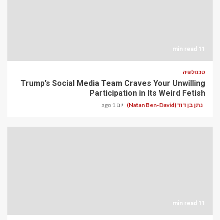
11 min read
טכנולוגיה
Trump’s Social Media Team Craves Your Unwilling
Participation in Its Weird Fetish
נתן בן דוד (Natan Ben-David)
יום 1 ago
11 min read