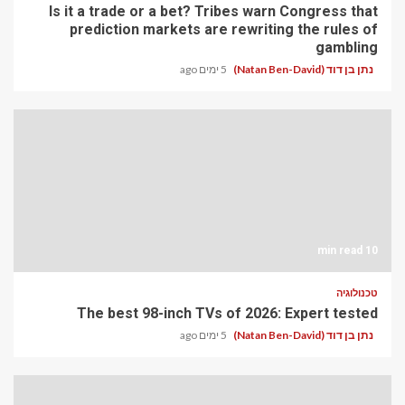
Is it a trade or a bet? Tribes warn Congress that
prediction markets are rewriting the rules of
gambling
נתן בן דוד (Natan Ben-David)
5 ימים ago
10 min read
טכנולוגיה
The best 98-inch TVs of 2026: Expert tested
נתן בן דוד (Natan Ben-David)
5 ימים ago