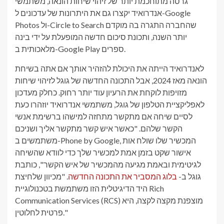
גרסה מתוחכמת יותר של זיהוי שיחות הונאה, משתמשי
אנדרואיד יקצרו גם את היתרונות של עדכונים ל-Google
Photos ול-Circle to Search שהחברה התגרה בה מוקדם
יותר השנה, ותכונת סיכום חדשה המופעלת על ידי בינה
מלאכותית ב-Google Play ספרים.
לאנדרואיד הייתה את היכולת להזהיר אותך אם אתה בשיחת
הונאה מאז 2024, אבל התכונה החדשה של גוגל לזיהוי שיחות
מזויפות לוקחת את הרעיון עוד יותר רחוק. כחלק מעדכון
לאפליקציית הטלפון של גוגל, משתמשי אנדרואיד יוזהרו כעת
לסיים שיחה אם מתקשר מתחזה למישהו ברשימת אנשי
הקשר שלהם. "כאשר איש קשר מתקשר אליך ושניכם
משתמשים ב-Phone by Google, המכשיר שלו שולח אות
אישור שקט בזמן אמת למכשיר שלך כדי לוודא שהשיחה
לגיטימית ובאמת מגיעה מהמכשיר של איש הקשר", כותבת
גוגל ב-
בלוג המסביר את התכונה החדשה
. "מכיוון שלחיצת
היד הדיגיטלית הזו משתמשת בטכנולוגיית Rich
Communication Services (RCS) מוצפנת מקצה לקצה, היא
פרטית לחלוטין."