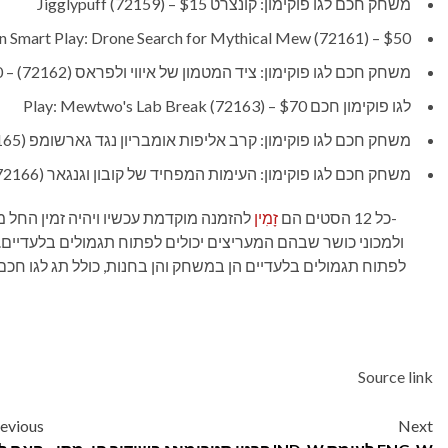
משחק חכם לגו פוקימון: קונצרט Jigglypuff (72159) – $15
 Smart Play: Drone Search for Mythical Mew (72161) – $50
משחק חכם לגו פוקימון: ציד המטמון של איווי ולפראס (72162) – $60
לגו פוקימון חכם Play: Mewtwo's Lab Break (72163) – $70
משחק חכם לגו פוקימון: קרב אליפות אומבריון נגד גארשומפ (72165) – $80
משחק חכם לגו פוקימון: העימות המפחיד של קובון וגנגאר (72166) – $90
כל 12 הסטים הם
זָמִין
לפתוח תגמולים בלעדיים הן במשחק והן בחנות, כולל תג לגו חכם, ר
Source link
Post
evious
Next