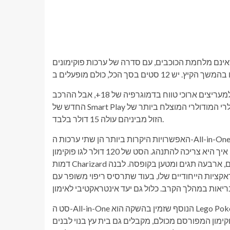
אינם מלחמת הכוכבים, עם סדרה של ערכות פוקימונים
עד כה, שיתוף הפעולה של לגו עם פוקימון התמקד בבנייה נוסטלגית למעריצים ארוכי טווח בדמוגרפיה של 18+, אבל ההרכב
החדש של Smart Play הוא משחק מאוד עבור הקהל הצעיר, בדומה למגוון המודולרי המודולרי המוצלח ביותר של Mario.
הזול מביניהם עולה 15 דולר בלבד.
האפשרויות היקרות ביותר הן שתי ערכות ה-All-in-One, הכוללות לפחות Smart Brick אחד, מטען ו-Smart Tags שאומרים
ללבנה איך היא צריכה להתנהג. הסט של 120 דולר לגו פוקימון Smart Play: Charizard vs. Jolteon Ultimate Battle כולל
דמות Charizard בגודל 18 ס"מ וג'ולטאון בגודל 12 ס"מ. אתה מקבל שני לבנים חכמים, ארבעה תגים ומטען בקופסה. לבנה
ת הייחודיים שלו, בעוד שתרסיס ריפוי משופר עם Smart Tag
סט ה-All-in-One הנוסף שזמין בהשקה הוא Lego Pokémon Smart Play: בית אימון עם פיקאצ'ו, שעולה 70$ ומגיע עם
מון המפורסם מכולם, מקבלים גם בית עץ בנוי לבנים