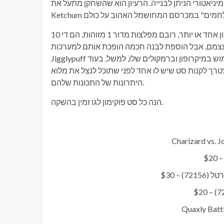
ניאטורי הניתן לבנייה. הרעיון הוא שהשחקן מתעל את Ash
10 הסטים האחרים הם עניינים קטנים יותר המבוססים על פוקימון אחד או יותר, רובם מפלצות מדור 1 מזוהות. הם די
ל הוספת לבנה חכמה הופכת אותם למערכות Smart Play ראויות. כשלבנה חכמה מוכנסת,
Jigglypuff יוכל לעשות שימוש במיקרופון וברמקולים שלו, למשל, בעוד Bulbasur ובידווף יגיבו להזזה. לרוע המזל, נראה שלגו
ך לקנות סט שיש לו אחד לפני שתוכל לנצל את מלוא
היתרונות של התכונות שלהם.
הנה כל סט פוקימון לגו זמין בהשקה.
– $30