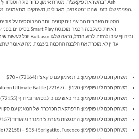
"בהשראת פיקאצ'ו", מטרת אימון, כדור פוקה וסנדוויץ' מי
Ketchum הפנימי שלו בזמן שהם "מטפחים, מאכילים, משחקים, מתאמנים ונלחמים" במכרסם המחושמל האהוב על כולם.
בסיסיים בפני עצמם, אב
עדיין לא מוכרת את הלבנה החכמה בעצמה, מה שאומר שתצטר
משחק חכם לגו פוקימון: בית אימון עם פיקאצ'ו (72164) – $70
משחק חכם לגו פוקימון: Charizard vs. Jolteon Ultimate Battle (72167) – $120
משחק חכם לגו פוקימון: ברי באש עם בולבסאור ובידווף (72155) – $20
משחק חכם לגו פוקימון: הרפתקאת הכרכרה של המאמן עם סקווירטל (72156) 
משחק חכם לגו פוקימון: התנגשות מערת צ'רמנדר וגיאודוד (72157) – $20
משחק חכם לגו פוקימון: Sprigatito, Fuecoco ו-Quaxly Battle (72158) – $35