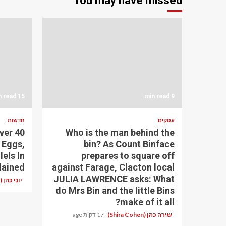
You may have missed
15 min read
9 min read
עסקים
חדשות
ver 40
Who is the man behind the
 Eggs,
bin? As Count Binface
els In
prepares to square off
lained
against Farage, Clacton local
JULIA LAWRENCE asks: What
יוני כהן (Yoni Cohen)
do Mrs Bin and the little Bins
make of it all?
שירה כהן (Shira Cohen)
17 דקות ago