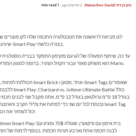
נתן בן דוד (Natan Ben-David)
2 חודשים ago
1 min read
לגו מביאה לראשונה את הטכנולוגיה החכמה שלה לקו מוצרים ש
שיגיעו בהמשך הקיץ. יש 12 סטים בסך הכל, כולם מופעלים ב-Smart Play בצורה כלשהי.
נכנסת לכל יום שני כדי לפתוח את צלילי הקרב והאינטראקציו
יכול לשחזר את הבריאות במהלך הקרב. כלול גם יעד אינטראקטיבי לאימון.
לבנה חכמה אחת וארבע תגיות חכמות. בנוסף לדמות של הפוקי