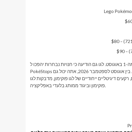
Lego Pokémon
להזמנה מוקדמת עכשיו ויהיה זמין החל מה-1 באוגוסט. לגו גם הודיעה כי חנויות נבחרות יהפכו ל-
PokéStops ולמכוני כושר שבהם המעריצים יכולים לפתוח תגמולים בלעדיים. בין אוגוסט לספטמבר 2026, אתה יכול גם
קעים דיגיטליים ייחודיים של לגו פוקימון, מדבקות לגו
פוקימון וביגוד ממותג בלעדי באפליקציה.
Pr