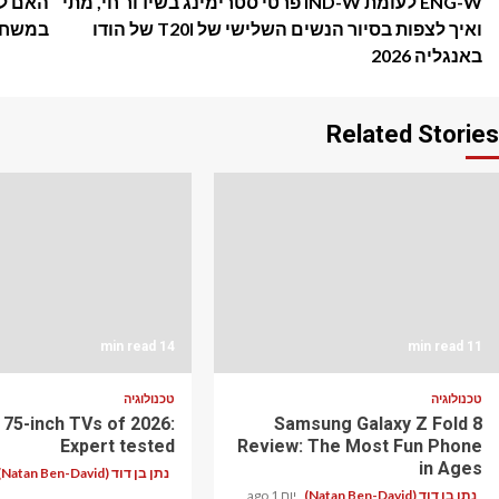
ENG-W לעומת IND-W פרטי סטרימינג בשידור חי, מתי
האם לו
navigation
ואיך לצפות בסיור הנשים השלישי של T20I של הודו
במשחק 
באנגליה 2026
Related Stories
14 min read
11 min read
טכנולוגיה
טכנולוגיה
 75-inch TVs of 2026:
Samsung Galaxy Z Fold 8
Expert tested
Review: The Most Fun Phone
in Ages
נתן בן דוד (Natan Ben-David)
נתן בן דוד (Natan Ben-David)
יום 1 ago