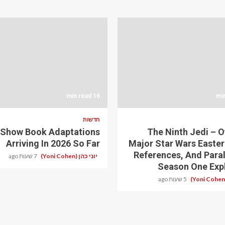
16 min read
חדשות
 Show Book Adaptations
The Ninth Jedi – O
Arriving In 2026 So Far
Major Star Wars Easter
References, And Parall
יוני כהן (Yoni Cohen)
7 שעות ago
Season One Exp
5 שעות ago