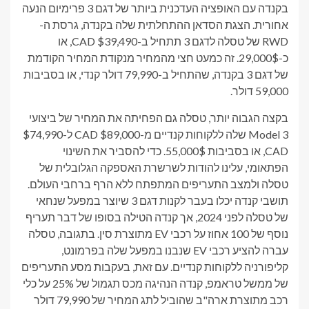
בקנדה עם האופציה העדכנית ביותר של דגם 3 פרימיום הנעה
אחורית. הצגת הסדאן ההתחלתית שלה בקנדה, גרסת ה-
RWD של טסלה לדגם 3 תתחיל ב-$39,490 CAD, או
כ-29,000$. זה כמעט חצי מהמחיר מנקודת המחיר הקודמת
של דגם 3 בקנדה, שהתחיל ב-79,990 דולר קנדי, או בסביבות
59,000 דולר.
בקצה הגבוה יותר, טסלה גם הפחיתה את המחיר של ביצועי
Model 3 שלה ללקוחות קנדיים מ-$89,000 CAD ל-$74,990
CAD, או בסביבות 55,000$. כדי להסביר את השינוי
הפתאומי, עלינו להודות לשרשרת האספקה ​​הגלובלית של
טסלה ולמצב התעריפים המתפתח ללא הרף ברחבי העולם.
תושבי קנדה יכלו בעבר לקנות דגם 3 שיוצר במפעל שנחאי
של טסלה לפני 2024, אך קנדה הטילה בסופו של דבר תעריף
נוסף של 100 אחוז על רכבי EV מתוצרת סין. בתגובה, טסלה
עברה להציע רכבי EV שנבנו במפעל שלה בפרמונט,
קליפורניה ללקוחות קנדיים. עם זאת, בעקבות מסע התעריפים
של ממשל טראמפ, קנדה הנהיגה מכס תגמול של 25% על כלי
רכב מתוצרת ארה"ב שהוביל לתג המחיר של 79,990 דולר