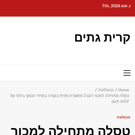
Ski
ו. אוג 7th, 2026
t
conten
קרית גתים
Primary
Menu
Home
טכנולוגיה
טסלה מתחילה למכור דגם 3 מתוצרת סינית בקנדה במחיר הנמוך ביותר של
EV אי פעם
טכנולוגיה
טסלה מתחילה למכור