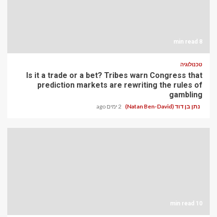
8 min read
טכנולוגיה
Is it a trade or a bet? Tribes warn Congress that
prediction markets are rewriting the rules of
gambling
נתן בן דוד (Natan Ben-David)
2 ימים ago
10 min read