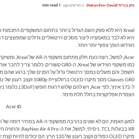
נתן בן דוד (Natan Ben-David)
2 חודשים ago
1 min read
היא לא לבד במאמציה ליצור מסכים וירטואליים גדולים שמפוצצים דב
הווידאו הופך צפוף יותר ויותר.
Acer, למשל, רוצה כעת חלק מתחום משקפי ה-AR של Xreal, ומשיקה את המתחרה שלה, ה-$500
כמו משקפי הווידאו של Xreal, ה-GR0 קשורים
ל-172 אינץ', לפי er
הצמדת אפליקציות בחלל תלת מימד.
© Acer
מיקרו OLED כפולים וקצב רענון של 120 הרץ