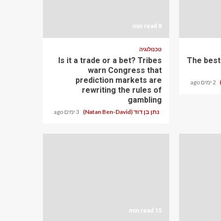
8 min read
טכנולוגיה
Is it a trade or a bet? Tribes
The best
warn Congress that
prediction markets are
2 ימים ago
rewriting the rules of
gambling
נתן בן דוד (Natan Ben-David)
3 ימים ago
15 min read