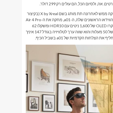
, ולסיום הכל, הם עולים רק 299 דולר.
למחיר הזה, אם הייתי צריך לנחש, היו כמה השפעות אדווה. Xreal השיקה ממש לאחרונה תת מותג בשם X by Xreal (בקיצור
XBX, שמרגיש כמו אסון זכויות יוצרים שמחכה לקרות), ומחיר משקפי הווידאו הראשונים שלה, ה-a01, מחקה את ה-Air 4 Pro
של RayNeo. למשקפיים החכמים, שיגיעו לארה"ב ביולי, יש תצוגת מיקרו OLED של 1,600 ניטים עם HDR10 ומשקלו 62
גרם – קל יותר מה-Xreal 1S, ששוקל כ-82 גרם. למסך יש שדה ראייה של 50 מעלות והוא שווה ערך לטלוויזיה בגודל 147 אינץ'
לחות הקדמיות של a01 בשביל הכיף.