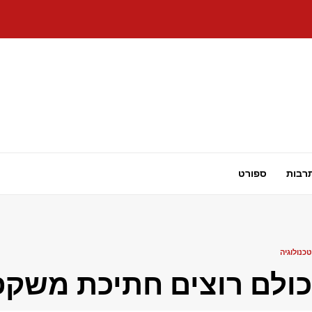
רבות
ספורט
טכנולוגיה
כולם רוצים חתיכת משקפי AR של eal