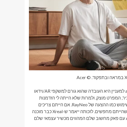
זוהי אלטרנטיבה יותר ממוצקה ל-RayNeo, אבל מה שהופך את ה-a01 למעניין היא העובדה שהוא גורם למשקפי AR/וידאו
. בדיוק כמו ה-RayNeo Air 4 Pro, המחיר סביר, המפרט מוצק, ולמרות שלא הייתה לי הזדמנות
להשתמש בהם בעצמי, אני אתפלא אם הם לא יהיו חלקים לחיבור ולשימוש כמו ההצעה של RayNeo. אם הייתם צריכים
הוכחה לכך שמשקפי AR הגיעו כקטגוריה, זה סוג התחרות הלוך ושוב שהייתם מחפשים. לזכותה ייאמר ש-Xreal כבר מוכנה
לדחוף את מירוץ משקפי ה-AR עם Project Aura באופק – משקפי AR עם פאק מחשוב שלם המהווים מכשיר עצמאי שלם