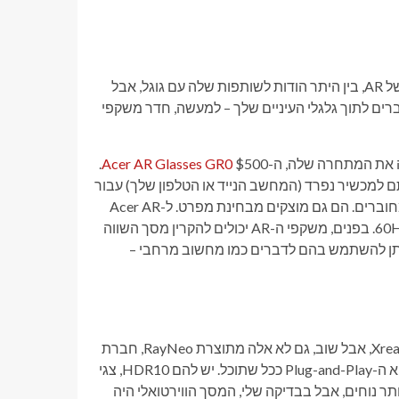
Xreal היא ללא ספק השם הגדול ביותר בתחום המשקפיים החכמות של AR, בין היתר הודות לשותפות שלה עם גוגל, אבל
רים לתוך גלגלי העיניים שלך – למעשה, חדר משקפי
.
Acer AR Glasses GR0
, כלומר צריך לחבר אותם למכשיר נפרד (המחשב הנייד או הטלפון שלך) עבור
חשמל, והם פועלים כמסך וירטואלי גדול על הפנים שלך ברגע שהם מחוברים. הם גם מוצקים מבחינת מפרט. ל-Acer AR
Glasses GR0 מסך מיקרו OLED ברזולוציית 1080p וקצב רענון של 60Hz. בפנים, משקפי ה-AR יכולים להקרין מסך השווה
Ac, ויש להם שלוש דרגות חופש (3DoF), כלומר ניתן להשתמש בהם לדברים כמו מחשוב מרחבי –
למען האמת, הם לא שונים בהרבה ממשקפי ה-AR במחיר דומה של Xreal, אבל שוב, גם לא אלה מתוצרת RayNeo, חברת
XR בבעלות TCL. ניסיתי, למשל, את ה-RayNeo Air 4 Pro, והחוויה היא ה-Plug-and-Play ככל שתוכל. יש להם HDR10, צגי
. הם יכולים להיות קצת יותר נוחים, אבל בבדיקה שלי, המסך הווירטואלי היה