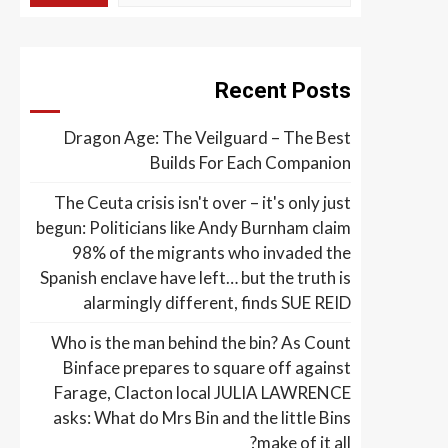
Recent Posts
Dragon Age: The Veilguard – The Best
Builds For Each Companion
The Ceuta crisis isn't over – it's only just
begun: Politicians like Andy Burnham claim
98% of the migrants who invaded the
Spanish enclave have left… but the truth is
alarmingly different, finds SUE REID
Who is the man behind the bin? As Count
Binface prepares to square off against
Farage, Clacton local JULIA LAWRENCE
asks: What do Mrs Bin and the little Bins
make of it all?