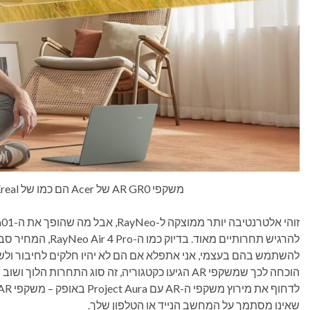
משקפי AR GR0 של Acer הם כמו של Xreal במראה ובתפקוד. © Acer
להרגיש תחרותיים מאוד
שאינו מסתמך על המחשב הנייד או הטלפון שלך.