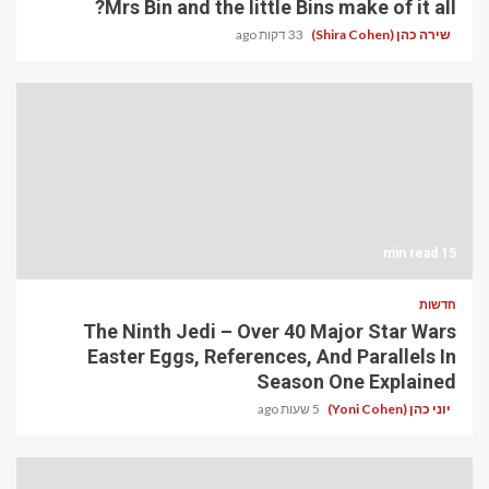
Mrs Bin and the little Bins make of it all?
שירה כהן (Shira Cohen)
33 דקות ago
15 min read
חדשות
The Ninth Jedi – Over 40 Major Star Wars
Easter Eggs, References, And Parallels In
Season One Explained
יוני כהן (Yoni Cohen)
5 שעות ago