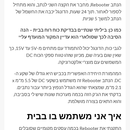
הנתב Rebooter, מחבר את הקצה השני לנתב, והוא מתחיל
לספור לאחור. תוך 24 שעות, הדונגל יכבה את החשמל של
הנתב למשך 5 שניות.
כמו כן: ביליתי שנתיים בבדיקת כוח רוח בבית – הנה
הסיבה לכך שסולארי הוא עדיין המקור המועדף עליי
לגבי כוח, הדונגל יכול להתמודד עם מתחים מ-5V עד 15V, כך
שאין שום בעיה שם, מכיוון שזהו טווח ספקי הכוח DC
המשמשים עם מוצרי אלקטרוניקה.
המהמורת היחידה האפשרית בכביש היא גודלו של שקע ה-
DC. הנתב Rebooter זה משתמש בשקעי DC של 5.5 מ"מ x
2.1 מ"מ, שמצאתי שהוא הגודל הנפוץ ביותר עבור נתבים.
בדקתי את הג'ק הזה בכמה מערכות שונות שיש לי בסביבה,
והוא התאים בצורה מושלמת.
איך אני משתמש בו בבית
התקנתי את Rebooter בכמה עסקים מקומיים שסובלים