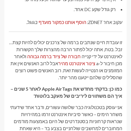
רק גודל שקע DC אחד.
עקוב אחר ZDNET:
הוסף אותנו כמקור מועדף
בגוגל.
זו עובדת חיים שנתבים ברמה של צרכנים יכולים להיות קצת…
זבל. בטח, אתה יכול לפתור הרבה מהצרות שלך הקשורות
לאינטרנט על ידי קנייה
חבורה של
ציוד ברמה גבוהה
ולאחר
מכן חיבור ל-a
צינור אינטרנט מהיר
אבל לרוב האנשים אין את
המזומנים או הנטייה לעשות זאת. רוב האנשים פשוט רוצים
שהסלילים שלהם ייטענו מהר יותר.
כמו כן: בדקתי מחדש את Apple AirTags לאחר 5 שנים –
איך הם משתווים ליריבים של מעקב בלוטות'
אני עוסק בטכנולוגיה כבר שלושה עשורים, ודבר אחד שידעתי
משחר הימים – כאשר סיביות אינטרנט זרמו במהירויות
שנראות קרחוניות בסטנדרטים של היום באמצעות מודמים
המחוברים למחשבים שולחניים בצבע בז' – היא שאחת