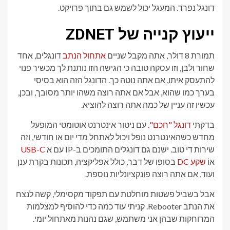
דונגל נפרד. המעגל יכול לשמש גם בתוך פרויקט.
ייעוץ קנייה של ZDNET
תמורת 8 דולר, אתה מקבל שניים
אתחול הנתב
דונגלים, אחד
שחור ולבן, וזו עסקה טובה כי הגישה הזו נותנת לך מכשיר פנוי
להתעסק איתו, אם אתה נוטה כך. הדונגל הזה הוא בסיסי
בערך כמו שהוא, אבל אם אתה רוצה משהו יותר מסובך, ובכן,
עכשיו זה עניין של כמה אתה רוצה להוציא.
בדקתי
דונגל "חכם".
עם ניטור אינטרנט אוטומטי המופעל
מחדש כשהאינטרנט נופל ויכול לאתחל מדי יום או חודשי, וזה
שירות די טוב. ישנם גם דונגלים התומכים ב-IP עם א
USB-C
אוֹ
שקע DC
בסופו של דבר, כולל אפליקציה, תכונות בקרת ענן
ועוד, אם אתה רוצה פונקציונליות נוספת.
אבל בשביל פשטות מוחלטת עם תפקוד מקסימלי, קשה לנצח
את הנתב Rebooter. קניתי עוד כמה כדי להוסיף למצלמות
המרוחקות שבהן אני משתמש, שגם נהנות מאתחול יומי.