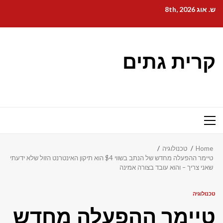
Ski
ש. אוג 8th, 2026
t
conten
קרית גתים
Primary
Menu
Home
טכנולוגיה
טיימר ההפעלה מחדש של הנתב בשווי $4 הוא תיקון האינטרנט הזול שלא ידעתי
שאני צריך – והוא עובד בצורה אמינה
טכנולוגיה
טיימר ההפעלה מחדש