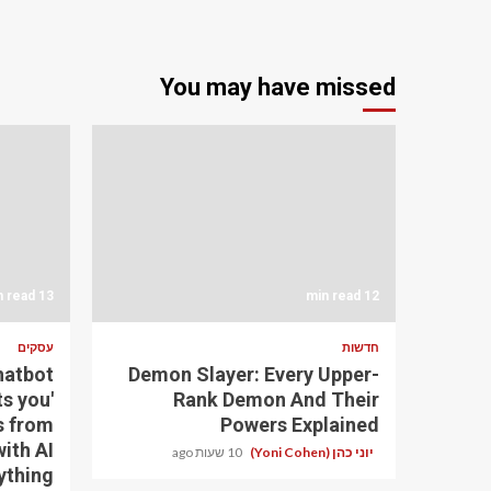
You may have missed
13 min read
12 min read
חדשות
עסקים
hatbot
Demon Slayer: Every Upper-
ts you'
Rank Demon And Their
s from
Powers Explained
ith AI
יוני כהן (Yoni Cohen)
10 שעות ago
ything