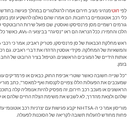
לְפִי
חוטי
מנהיגי מגיב חירום אמרו לרגולטורים במהלך פגישה בחוד
כלי רכב אוטונומיים ברחובות. הם אמרו שהם נאלצו להשקיע זמן בזמן 
הלכו והחמירו. ככל הנראה הם ראו "נסיגה" בביצועי ה-AVs, כאשר כלי הרכב מבצעים כעת יותר עבירות תנועה.
אותות הידיים של המגיבים הראשונים. הטיפול בציר הרובוט של החברה
בזמן.
"כל שנייה חשובה כאשר שוטרי אכיפת החוק, כבאים או פרמדיקים עונים
הראשונים או מעכב רכב חירום, זה מפסיק להיות אנומליה קלה בתוכ
שלהם ולצאת מהדרך, לא לשבש את משימת הצלת החיים שלהם או לה
מוריסון אמר כי ה-NHTSA יקבע פגישות עם יצרניות רכב
פחות מחודש להעלות תשובה לקריאה של הסוכנות לפעולה.