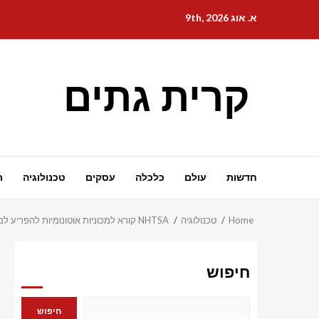
Ski
א. אוג 9th, 2026
t
conten
קרית גתים
חדשות
עולם
כלכלה
עסקים
טכנולוגיה
ת
Home
טכנולוגיה
NHTSA קורא למכוניות אוטונומיות להפריע למגיבים הראשונים
חיפוש
חיפוש