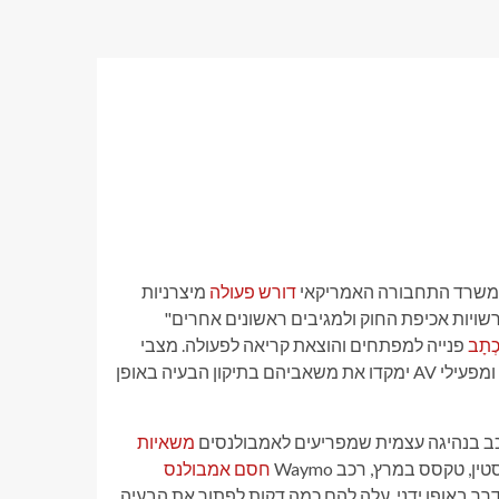
דורש פעולה
מיצרניות
ס ברור של AVs ללא נהג המפריע לרשויות אכיפת החוק ולמגיבים ראשונים אחרים"
ְתָב
פנייה למפתחים והוצאת קריאה לפעולה. מצבי
חירום אינם נדירים או "מקרי קצה", הוא כתב, ולכן הוא רוצה שמפתחי ומפעילי AV ימקדו את משאביהם בתיקון הבעיה באופן
משאיות
 טקסס במרץ, רכב Waymo
חסם אמבולנס