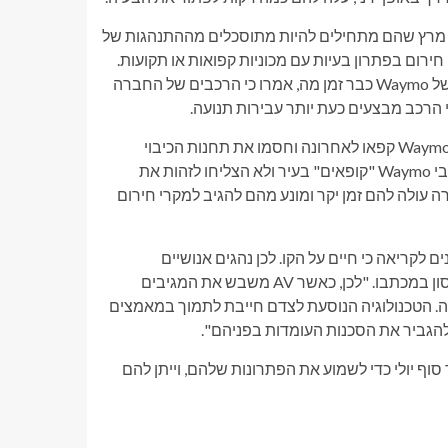
ש מרץ שהם מתחילים להיות מתוסכלים מההתנהגות של
חירום בפתרון בעיות עם מכוניות קפואות או תקועות.
גורמים רשמיים מסן פרנסיסקו ואוסטין, שם פועל שירות הרובוטקסי של Waymo כבר זמן מה, אמרו כי הרכבים של החברה
ראש מחלקת הכבאות של סן פרנסיסקו, פטריק ראביט, אמר כי רכבי Waymo קפאו לאחרונה וחסמו את תחנות הכיבוי
והמשאיות של המחלקה. פקידי אוסטין הדהדו את דברי ראביט. גם רכבי Waymo "קופאים" בעיר ולא הצליחו לזהות את
 עולה להם זמן יקר ומונע מהם להגיב למקרי חירום
 לקריאה כי חיים על הקו. לכן נהגים אנושיים
שמעכבים את הפעולות הללו צפויים לקנסות ואף למאסר", כתב מוריסון במכתבו. "לכן, כאשר AV משבש את המגיבים
נה. הטכנולוגיה הנוסעת לצדם חייבת לתמוך במאמצים
גביר את הסכנות העומדות בפניהם".
 אוטונומי עד סוף יולי כדי לשמוע את הפתרונות שלהם, וייתן להם