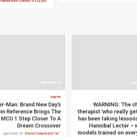
נתן בן דוד (Natan Ben-David)
11 min read
חדשות
er-Man: Brand New Day’s
WARNING: The c
in Reference Brings The
therapist 'who really ge
MCU 1 Step Closer To A
has been taking lesson
Dream Crossover
Hannibal Lecter – w
models trained on ever
יוני כהן (Yoni Cohen)
19 שעות ago