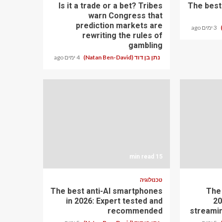
Is it a trade or a bet? Tribes
The best
warn Congress that
prediction markets are
3 ימים ago
rewriting the rules of
gambling
נתן בן דוד (Natan Ben-David)
4 ימים ago
15 min read
טכנולוגיה
The best anti-AI smartphones
The
in 2026: Expert tested and
20
recommended
streami