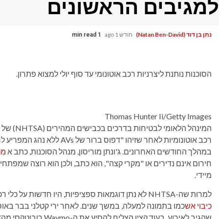
למגיבים הראשונים
נתן בן דוד (Natan Ben-David)
חודש 1 ago
1 min read
הסוכנות נותנת ליצרניות רכב אוטונומי עד סוף יולי למצוא פתרון.
Thomas Hunter Ii/Getty Images
המינהל הלאומי לבטיחות בדרכים בכבישים המהירים (NHTSA) של משרד התחבורה האמריקאי
רכב אוטונומיות לאחר שזיהו "דפו
במהלך החודשים האחרונים. ג'ונתן מוריסון, מנהל הסוכנות, כתב א
מִכ
מיידי.
למרות שה-NHTSA לא נתן דוגמאות ספציפיות, היו חדשות על כלי רכב בנהיגה עצמית שמפריעים לאמבולנסים
כיבוי אש
כמו בתמונה למעלה, במשך שנים. לאחר ירי קטלני בבר באוסטין,
שהגיב לאירוע. בעוד קצין הצליח להסיע את ה-Waymo רובוטקסי מהדרך באופן ידני, עלה להם כמה דקות לפתור את הבעיה.