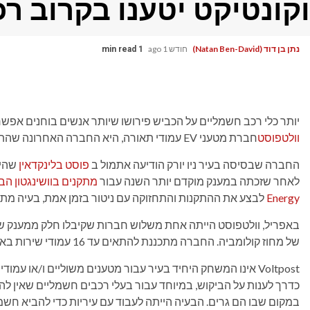
וקונטיקט יטענו בקרוב רכבי
נתן בן דוד (Natan Ben-David)
חודש 1 ago
1 min read
יותר כלי רכב חשמליים על הכביש פירושו שיותר אנשים בוחנים אפשרו
וולטפוסט
חברת מטעני EV עמודי תאורה, היא החברה האחרונה שהתרחבה ברחבי ארה"ב
החברה שבסיסה בעיר ניו יורק הודיעה אתמול ב
פוסט בלינקדאין
שהיא
לאחר שזכתה במענק מוקדם יותר השנה עבור
מתקנים בוושינגטון הב
Energy
לבצע את ההתקנות והתחזוקה עם ניטור בזמן אמת, בעיה מתמשכת בטע
של מחוז קולומביה. החברה מתכננת להתאים עד 16 עמודי שירות באמצעות מענק DC.
Voltpost אינו המשחק היחיד בעיר עבור מטענים משוליים ו/או עמ