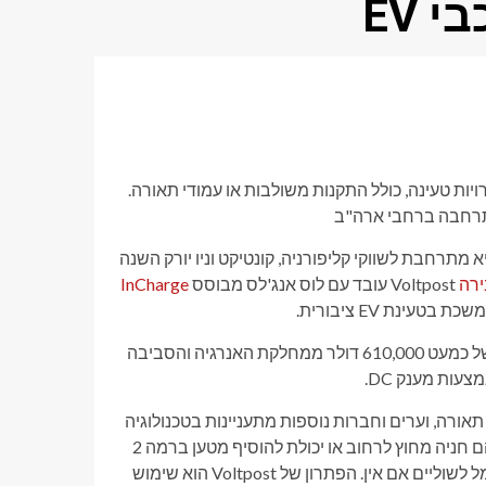
 EV
יות טעינה, כולל התקנות משולבות או עמודי תאורה.
 מתרחבת לשווקי קליפורניה, קונטיקט וניו יורק השנה
ירה
Voltpost עובד עם לוס אנג'לס מבוסס
InCharge
ינת EV ציבורית.
באפריל, וולטפוסט הייתה אחת משלוש חברות שקיבלו חלק ממענק של כמעט 610,000 דולר ממחלקת האנרגיה והסביבה
ודי תאורה, וערים וחברות נוספות מתעניינות בטכנולוגיה
כדרך לענות על הביקוש, במיוחד עבור בעלי רכבים חשמליים שאין להם חניה מחוץ לרחוב או יכולת להוסיף מטען ברמה 2
במקום שבו הם גרים. הבעיה הייתה לעבוד עם עיריות כדי להביא חשמל לשוליים אם אין. הפתרון של Voltpost הוא שימוש