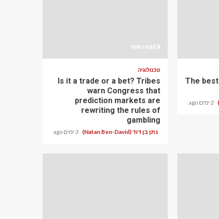
8 min read
טכנולוגיה
Is it a trade or a bet? Tribes
The best
warn Congress that
prediction markets are
2 ימים ago
rewriting the rules of
gambling
נתן בן דוד (Natan Ben-David)
3 ימים ago