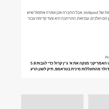
לא ברור היכן בקליפורניה, קונטיקט וניו יורק יהיו עמדות הטעינה החדשות של Voltpost, אבל החברה אכן אמרה אתמול שיש
אן הם הולכים. עם זאת, ההרחבה היא צעד קדימה עבור
Pr
השופט האמריקני מנקה את א' ג'ין קרול כדי לגבות 5.8
 דולר מהתעללות מינית בטראמפ, תיק לשון הרע