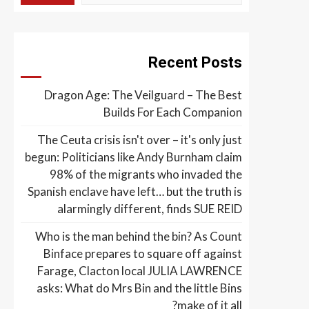
Recent Posts
Dragon Age: The Veilguard – The Best
Builds For Each Companion
The Ceuta crisis isn't over – it's only just
begun: Politicians like Andy Burnham claim
98% of the migrants who invaded the
Spanish enclave have left… but the truth is
alarmingly different, finds SUE REID
Who is the man behind the bin? As Count
Binface prepares to square off against
Farage, Clacton local JULIA LAWRENCE
asks: What do Mrs Bin and the little Bins
make of it all?