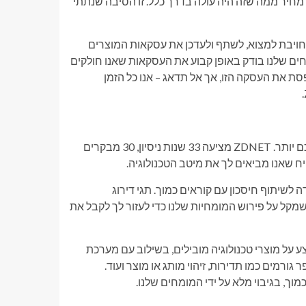
משופרים. הכל בחצי מחיר ממה שזה היה עולה בדרך כלל. זו הסיבה שנתתי
כירה או לפוג בכל עת, אם כי ZDNET נשארת מחויבת למצוא, לשתף ולעדכן את עסקאות המוצרים
חים שלנו בודק באופן קבוע את העסקאות שאנו חולקים
סת את העסקה הזו, אך אל תדאג – אנו כל הזמן
אנו שואפים לספק את העצות המדויקות ביותר כדי לעזור לך לקנות חכם יותר. ZDNET מציעה 33 שנות ניסיון, 30 מבקרים
דידה לשיתוף חיסכון עם קוראים כמוך. תגי דירוג
מקל על פירוש המומחיות שלנו כדי לעזור לך לקבל את
 על מוצרי טכנולוגיה מובילים, בשילוב עם מערכת
רמים כמו תדירות, זיהוי מותג או מוצר ועוד.