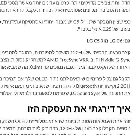
תאורת הסביבה ומכוונים אוטומטית את הבהירות לקבלת הראות הטוב
כפי שציין המבקר שלנו, "ל-C5 יש מבנה ייחודי ואס
בעובי של 0.25 אינץ' בלבד".
גַם:
LG C6 מול LG C5
Nvidia G-Sync והן ב- FreeSync VRR
האחזור של הקלט עבור זמני תגובה נמוכים עד 0.1ms, מה שמביא אותו לשוויון עם מסכי PC שנבנו במיוחד למשחקים.
2.2CH וקישוריות Bluetooth להגדרת ציוד שמע ביתי מותאם אישית. זוג את
את התכונה של LG Sound Sync, שגורמת לסאונדבר ולרמקולי הטלוויזיה לעבוד במקביל לסאונד מלא ועשיר יותר.
איך דירגתי את העסקה הזו
זוהי אחת העסקאו