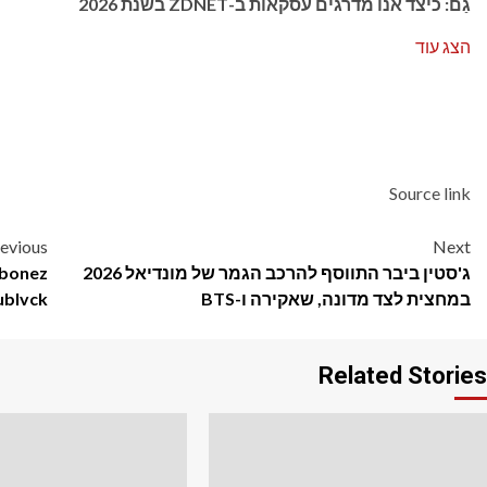
גַם:
כיצד אנו מדרגים עסקאות ב-ZDNET בשנת 2026
הצג עוד
Source link
Post
evious
Next
ג'סטין ביבר התווסף להרכב הגמר של מונדיאל 2026
navigation
במחצית לצד מדונה, שאקירה ו-BTS
Odumodublvck ע
Related Stories