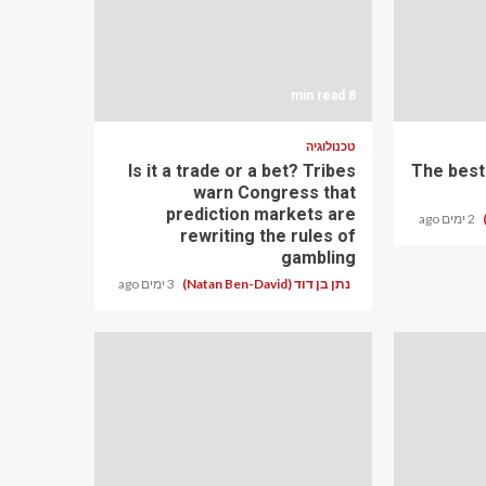
8 min read
טכנולוגיה
Is it a trade or a bet? Tribes
The best
warn Congress that
prediction markets are
2 ימים ago
rewriting the rules of
gambling
נתן בן דוד (Natan Ben-David)
3 ימים ago