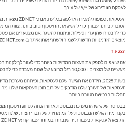
Dolby Vision וגם Dolby Atmos לתמונה ואודיו 
לעסקה הזו דירוג של 5/5 של עורך.
העסקאות כפופות למ
הטובות ביותר עבורך כדי להשיג את החיסכון הטוב ביותר. צוות המומ
כדי להבטיח שהן עדיין פעילות וניתנות להשגה. אנו מצטערים אם פספ
מוצאים הזדמנויות חדשות לשמור ולשתף אותן איתך ב-ZDNET.com.
הצג עוד
מעשיים של מוצרים ו-10,000 רגל מרובע של שטח מעבדה כדי להבטיח שאנו מביאים לך את מיטב הטכנולוגיה.
בשנת 2025, חידדנו את הגישה שלנו לעסקאות, ופיתחנו מערכת מ
העסקאות של העורך שלנו מודבקים על רוב תוכן העסקאות שלנו, מה ש
החלטת הרכישה הטובה ביותר.
בבסיסה של גישה זו מערכת מבוססת אחוזי הנחה לסיווג חיסכון המוצע
בקנה מידה גולש המבוססת על המומחיות של חברי הצוות שלנו ומספר גו
התוצאה? עסקאות בעבודת יד שנבחרו במיוחד עבור קוראי ZDNET כמוך, בגיבוי מלא על ידי המומחים שלנו.