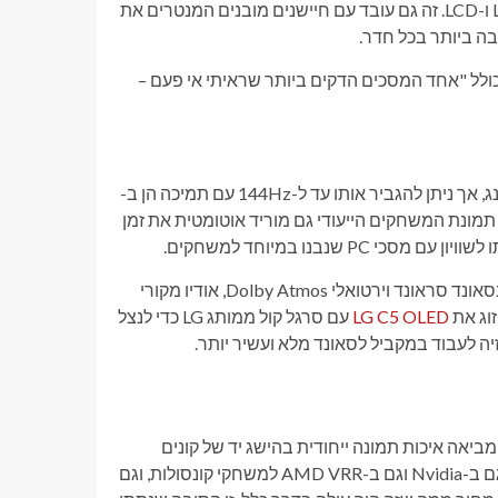
חדה יותר, צבעים מדויקים יותר ופרטים עדינים יותר מאשר מסכי LED ו-LCD. זה גם עובד עם חיישנים מובנים המנטרים את
ה ביותר בכל חדר.
תטיקה עתידנית", כולל "אחד המסכים הדקים ביותר שראיתי אי פעם –
קצב הרענון הבסיסי של 120Hz מושלם לספורט חי, כמו גם לסטרימינג, אך ניתן להגביר אותו עד ל-144Hz עם תמיכה הן ב-
AMD למשחקי קונסולות. מצב תמונת המשחקים הייעודי גם מוריד אוטומטית את זמן
תקבל גם צליל פרימיום שיתאים לתמונת ה-OLED שלך, עם תמיכה בסאונד סראונד וירטואלי Dolby Atmos, אודיו מקורי
LG C5 OLED
עם סרגל קול ממותג LG כדי לנצל
ת הטובות ביותר שראיתי בטלוויזיית OLED השנה, ומביאה איכות תמונה ייחודית בהישג יד של קונים
נוספים. תקבלו קצב רענון של 120Hz, בקרות קוליות מובנות, תמיכה גם ב-Nvidia וגם ב-AMD VRR למשחקי קונסולות, וגם