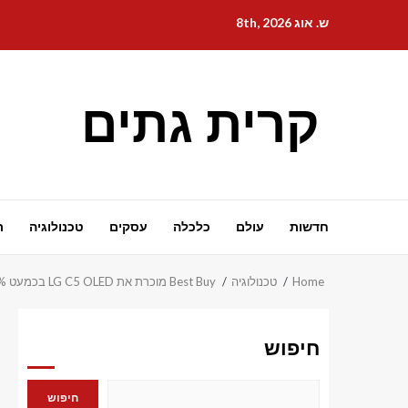
Ski
ש. אוג 8th, 2026
t
conten
קרית גתים
חדשות
עולם
כלכלה
עסקים
טכנולוגיה
ת
Home
טכנולוגיה
Best Buy מוכרת את LG C5 OLED בכמעט 50% הנחה כרגע – ואני ממליץ עליו בחום
חיפוש
חיפוש