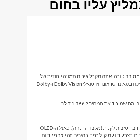
 אחת הטלוויזיות האהובות עלינו כאן ב-ZDNET, ומסיבה טובה. אתה מקבל איכות תמונה ייחודית של
OLED, תמיכה ב-VRR למשחקי קונסולות, בקרות קוליות מובנות, ותמיכה בסאונד סראונד וירטואלי Dolby Vision ו-Dolby
זה אולי דגם הדגל של השנה שעברה, אבל ה-C5 OLED עדיין נותן לך הרבה סיבות לקנות (מלבד ההנחה). פאנל ה-OLED
צבע דיו עמוק ולבנים בהירים. זה יוצר ניגודיות