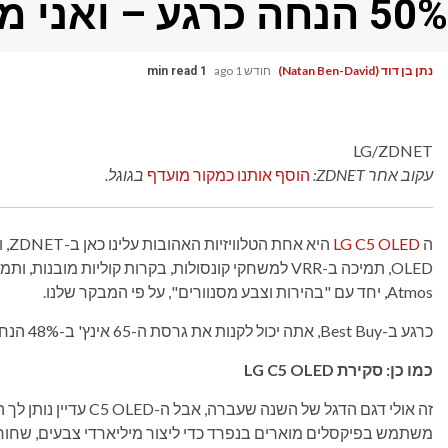
50% הנחה כרגע – ואני ממליץ עליו בחום
נתן בן דוד (Natan Ben-David)
חודש 1 ago
1 min read
LG/ZDNET
עקוב אחר ZDNET:
הוסף אותנו כמקור מועדף
בגוגל.
ה
LG C5 OLED
היא
Atmos, יחד עם "בהירות וצבע מסנוורים", על פי המבקר שלנו.
כרגע ב-Best Buy, אתה יכול לקנות את גרסת ה-65 אינץ' ב-48% הנחה, מה שמוריד את המחיר ל-1,399 דולר.
כמו כן: סקירת LG C5 OLED
משתמש בפיקסלים מוארים בנפרד כדי ליצור מיליארדי צבעים, שחורים ב