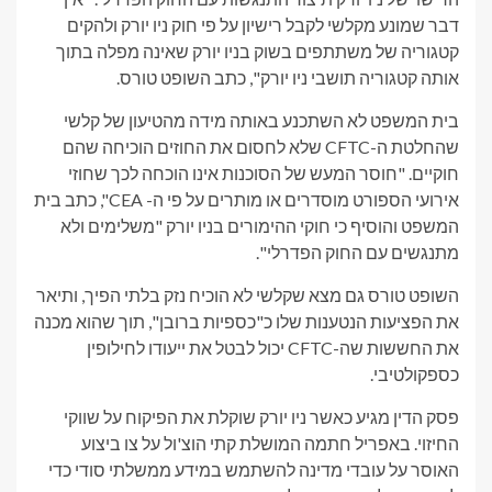
דבר שמונע מקלשי לקבל רישיון על פי חוק ניו יורק ולהקים
קטגוריה של משתתפים בשוק בניו יורק שאינה מפלה בתוך
אותה קטגוריה תושבי ניו יורק", כתב השופט טורס.
בית המשפט לא השתכנע באותה מידה מהטיעון של קלשי
שהחלטת ה-CFTC שלא לחסום את החוזים הוכיחה שהם
חוקיים. "חוסר המעש של הסוכנות אינו הוכחה לכך שחוזי
אירועי הספורט מוסדרים או מותרים על פי ה- CEA", כתב בית
המשפט והוסיף כי חוקי ההימורים בניו יורק "משלימים ולא
מתנגשים עם החוק הפדרלי".
השופט טורס גם מצא שקלשי לא הוכיח נזק בלתי הפיך, ותיאר
את הפציעות הנטענות שלו כ"כספיות ברובן", תוך שהוא מכנה
את החששות שה-CFTC יכול לבטל את ייעודו לחילופין
כספקולטיבי.
פסק הדין מגיע כאשר ניו יורק שוקלת את הפיקוח על שווקי
החיזוי. באפריל חתמה המושלת קתי הוצ'ול על צו ביצוע
האוסר על עובדי מדינה להשתמש במידע ממשלתי סודי כדי