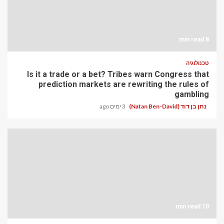
8 min read
טכנולוגיה
Is it a trade or a bet? Tribes warn Congress that
prediction markets are rewriting the rules of
gambling
נתן בן דוד (Natan Ben-David)
3 ימים ago
10 min read