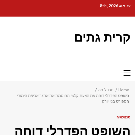
Ski
ש. אוג 8th, 2026
t
conten
קרית גתים
Primary
Menu
Home
טכנולוגיה
השופט הפדרלי דוחה את הצעת קלשי החוסמת את אתגר אכיפת הימורי
הספורט בניו יורק
טכנולוגיה
השופט הפדרלי דוחה