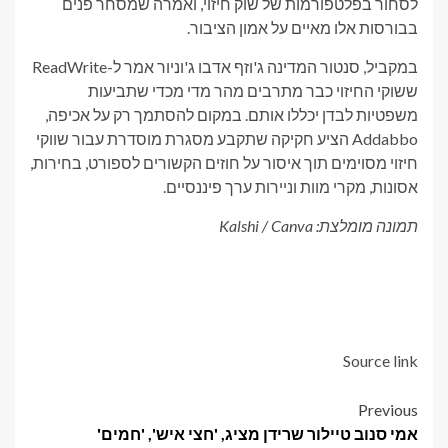
לסחור בפלטפורמות של שוק חיזוי, ואמרה שמסחר פנים
בבורסות אלו מאיים על אמון הציבור.
במקביל, סנטור המדינה ג'וזף אדבו ג'וניור אמר ל-ReadWrite
ששוקי החיזוי כבר מתרבים מהר מדי מכדי שתביעות
משפטיות לבדן יכללו אותם. במקום להסתמך רק על אכיפה,
Addabbo הציע חקיקה שתקבע מסגרת מוסדרת עבור שווקי
חיזוי מסוימים תוך איסור על חוזים הקשורים לספורט, בחירות,
אסונות, מקרי מוות וניירות ערך פיננסיים.
תמונה מומלצת: Kalshi / Canva
Source link
Post
Previous
אמי סנוב טיילור שרידן מציג, 'חצי איש', 'חמים'