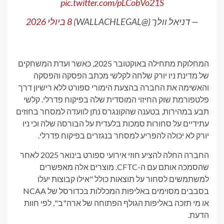
pic.twitter.com/pLCobVo21S
— דניאל וולך (@WALLACHLEGAL)
8 ביולי 2026
המחלוקת מתחילה באוקטובר 2025, כאשר ועדת המשחקים
של מדינת ניו יורק שלחה לקלשי מכתב הפסקה והפסקה
והאשימה את החברה בהצעת הימורי ספורט ללא רישיון דרך
פלטפורמת שוק החיזוי המוסדית שלה בפיקוח פדרלי. קלשי
תבע במהירות, בטענה שהקונגרס נתן לוועדה למסחר בחוזים
עתידיים על סחורות סמכות בלעדית על הבורסה שלה וכי ניו
יורק לא יכולה להפריע למסחר בנגזרים בפיקוח פדרלי.
החברה החלה להציע חוזי אירועי ספורט בינואר 2025 לאחר
שהסמכה אותם עם ה-CFTC. מוצרים אלה מאפשרים
למשתמשים לסחור על תוצאות כולל "אילו קבוצות יעלו
בסבבים מסוימים באליפות המכללות בכדורסל של NCAA
או מי תזכה באליפות הגולף הפתוחה של ארה"ב", לפי חוות
הדעת.