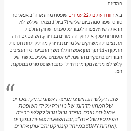
המדינה.
ב א
חוות דעת בת 22 עמודים
שופטת מחוז ארה"ב אנאליסה
טורס, שפורסמה ביום שלישי (7 ביולי), מצאה שקלשי לא
הראתה שהיא צפויה לגבור על טענתה שחוק החלפת
הסחורות עוקף את חוקי ההימורים בניו יורק. השופט גם דחה
את נציבות המשחקים של מדינת ניו יורק מהתיק תחת חסינות
התיקון ה-11 תוך מתן אפשרות להמשך התביעה נגד הנציבים
הבודדים בתפקידם הרשמי. "מהטעמים שלעיל, בקשתו של
קלשי לצו מניעה מקדמי נדחית", כתב השופט טורס במסקנת
הצו.
שובר: קלשי הכחיש צו מניעה ראשוני בתיק המכריע
של המחוז הדרומי של ניו יורק על ידי השופטת
אנאליסה טורס. הפסד גדול וגדול לקלשי בבירה
הפיננסית של ארה"ב, עם השפעות צפויות במקרים
אחרים (במיוחד קונטיקט ותביעות SDNY אחרות).