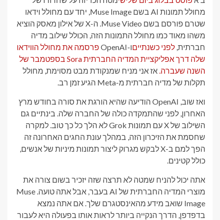
מחולל תמונות AI בשם Muse Image, יחד עם מחולל וידאו
שטרם פורסם בשם Muse Video. ה-X של אילון מאסק הוציא
משהו מאוד כמו מחולל התמונות הזה, הכולל שילוב מדיה
חברתית,
לפני כשנתיים
ו-OpenAI
פרסמה את מחולל הווידאו
שלה דרך אפליקציית המדיה החברתית Sora בספטמבר של
השנה שעברה.
אז אני מניח שמנקודת מבט מסוימת, מחולל
תקלות של מדיה חברתית מ-Meta הגיע זמן רב.
ואז שוב, OpenAI הודיעה שהיא הורגת את סורה בחודש מרץ
האחרון, לפני שהתמקדה כולה של החברה שלה. בינתיים גם
השילוב של X עם תמונות Grok לא הלך כל כך טוב. למקרה
שחסמת את הזיכרון הזה, במהלך עונת החגים האחרונה זה
הפך למם ב-X לבקש מגרוק ליצור תמונות מיניות של אנשים,
כולל קטינים.
אתה יכול להניח שמטה לא תרצה שזה יזכיר בשום צורה את
מוצרי המדיה החברתית של AI בעבר, אבל אתה טועה. Muse
Image שואב מידע מהאינסטגרם שלך. אם אתה נמצא
בדפדפן, הדרך הנקייה ביותר לראות אותו בפעולה היא לעבור