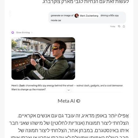
לעשות זאת עם הנחיות לגבי מארק צוקרברג.
© Meta AI
אֲפִילוּ
יוֹתֵר
באופן מדאיג, זה עובד גם עם אנשים אקראיים.
הצלחתי ליצור תמונות (אנודיות לחלוטין) של מישהו שאני חבר
איתו באינסטגרם. במבחן אחר, הצלחתי ליצור תמונה של
חבר בעולם האמיתי שמעולם לא עקבתי אחריו או יצרתי איתו