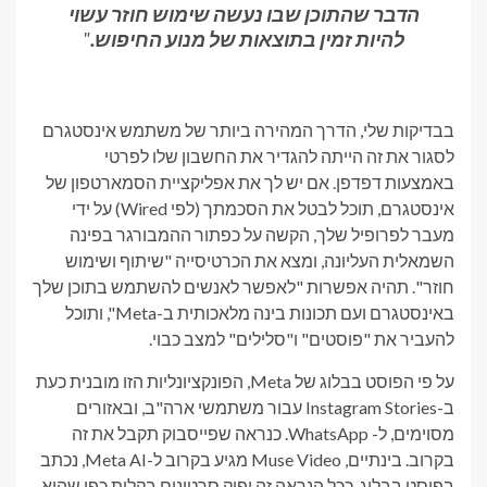
הדבר שהתוכן שבו נעשה שימוש חוזר עשוי
להיות זמין בתוצאות של מנוע החיפוש.
"
בבדיקות שלי, הדרך המהירה ביותר של משתמש אינסטגרם
לסגור את זה הייתה להגדיר את החשבון שלו לפרטי
באמצעות דפדפן. אם יש לך את אפליקציית הסמארטפון של
אינסטגרם, תוכל לבטל את הסכמתך (לפי Wired) על ידי
מעבר לפרופיל שלך,
הקשה על כפתור ההמבורגר בפינה
השמאלית העליונה, ומצא את הכרטיסייה "שיתוף ושימוש
חוזר". תהיה אפשרות "לאפשר לאנשים להשתמש בתוכן שלך
באינסטגרם ועם תכונות בינה מלאכותית ב-Meta", ותוכל
להעביר את "פוסטים" ו"סלילים" למצב כבוי.
על פי הפוסט בבלוג של Meta, הפונקציונליות הזו מובנית כעת
ב-Instagram Stories עבור משתמשי ארה"ב, ובאזורים
מסוימים, ל- WhatsApp. כנראה שפייסבוק תקבל את זה
בקרוב. בינתיים, Muse Video מגיע בקרוב ל-Meta AI, נכתב
בפוסט בבלוג. ככל הנראה זה יפיק סרטונים בקלות כפי שהוא