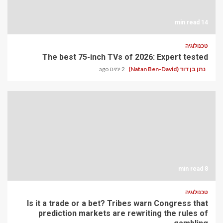
14 min read
טכנולוגיה
The best 75-inch TVs of 2026: Expert tested
נתן בן דוד (Natan Ben-David)
2 ימים ago
8 min read
טכנולוגיה
Is it a trade or a bet? Tribes warn Congress that
prediction markets are rewriting the rules of