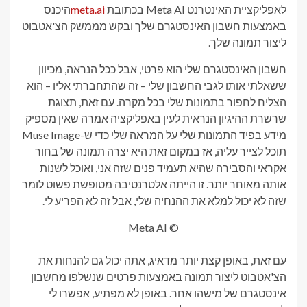
לאפליקציית האינטרנט Meta AI בכתובת
meta.ai
היכנס
באמצעות חשבון האינסטגרם שלך ובקש מממשק הצ'אטבוט
ליצור תמונה שלך.
חשבון האינסטגרם שלי הוא פרטי, אבל ככל הנראה, מכיוון
ששאלתי אותו לגבי החשבון שלי – זה שהתחברתי אליו – הוא
הצליח לחפור בתמונות שלי בכל מקרה. עם זאת, תצוגת
שרשרת ההיגיון הנראית לעין באפליקציה אמרה שאין מספיק
מידע בפיד התמונות שלי על המראה שלי כדי ש-Muse Image
תוכל לצייר עליה, אז במקום זאת היא יצרה תמונה של בחור
אקראי והסבירה שהיא תעמיד פנים שזה אני, ואוכל לשנות
אותה מאוחר יותר. זו הייתה אלטרנטיבה מטופשת פשוט לומר
שזה לא יכול למלא את ההנחיה שלי, אבל זה לא הפריע לי.
© Meta AI
עם זאת, באופן קצת יותר מדאיג, אתה יכול גם להנחות את
הצ'אטבוט ליצור תמונה באמצעות פרטים שנשלפו מחשבון
אינסטגרם של מישהו אחר. באופן לא מפתיע, אפשרו לי