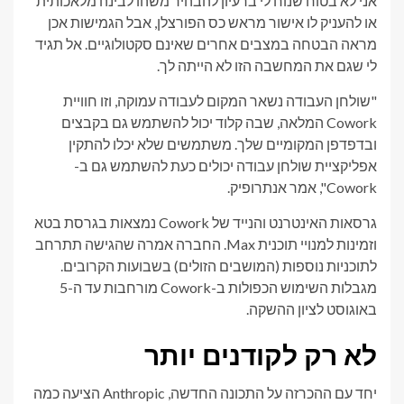
אני לא בטוח שנוח לי ברעיון להבהיר משהו לבינה מלאכותית
או להעניק לו אישור מראש כס הפורצלן, אבל הגמישות אכן
מראה הבטחה במצבים אחרים שאינם סקטולוגיים. אל תגיד
לי שגם את המחשבה הזו לא הייתה לך.
"שולחן העבודה נשאר המקום לעבודה עמוקה, וזו חוויית
Cowork המלאה, שבה קלוד יכול להשתמש גם בקבצים
ובדפדפן המקומיים שלך. משתמשים שלא יכלו להתקין
אפליקציית שולחן עבודה יכולים כעת להשתמש גם ב-
Cowork", אמר אנתרופיק.
גרסאות האינטרנט והנייד של Cowork נמצאות בגרסת בטא
וזמינות למנויי תוכנית Max. החברה אמרה שהגישה תתרחב
לתוכניות נוספות (המושבים הזולים) בשבועות הקרובים.
מגבלות השימוש הכפולות ב-Cowork מורחבות עד ה-5
באוגוסט לציון ההשקה.
לא רק לקודנים יותר
יחד עם ההכרזה על התכונה החדשה, Anthropic הציעה כמה