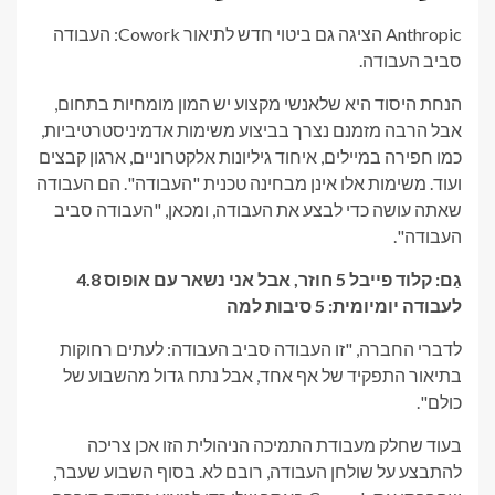
Anthropic הציגה גם ביטוי חדש לתיאור Cowork: העבודה
סביב העבודה.
הנחת היסוד היא שלאנשי מקצוע יש המון מומחיות בתחום,
אבל הרבה מזמנם נצרך בביצוע משימות אדמיניסטרטיביות,
כמו חפירה במיילים, איחוד גיליונות אלקטרוניים, ארגון קבצים
ועוד. משימות אלו אינן מבחינה טכנית "העבודה". הם העבודה
שאתה עושה כדי לבצע את העבודה, ומכאן, "העבודה סביב
העבודה".
גַם:
קלוד פייבל 5 חוזר, אבל אני נשאר עם אופוס 4.8
לעבודה יומיומית: 5 סיבות למה
לדברי החברה, "זו העבודה סביב העבודה: לעתים רחוקות
בתיאור התפקיד של אף אחד, אבל נתח גדול מהשבוע של
כולם".
בעוד שחלק מעבודת התמיכה הניהולית הזו אכן צריכה
להתבצע על שולחן העבודה, רובם לא. בסוף השבוע שעבר,