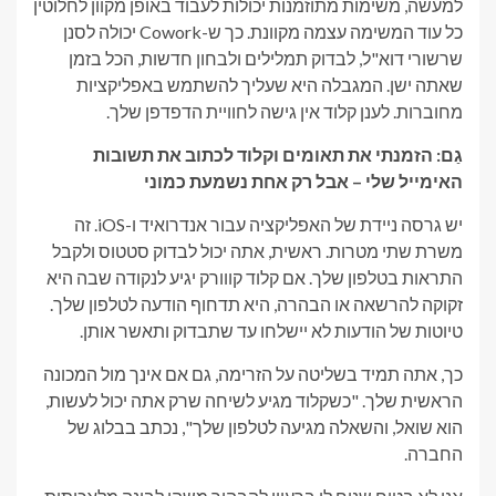
למעשה, משימות מתוזמנות יכולות לעבוד באופן מקוון לחלוטין
כל עוד המשימה עצמה מקוונת. כך ש-Cowork יכולה לסנן
שרשורי דוא"ל, לבדוק תמלילים ולבחון חדשות, הכל בזמן
שאתה ישן. המגבלה היא שעליך להשתמש באפליקציות
מחוברות. לענן קלוד אין גישה לחוויית הדפדפן שלך.
גַם:
הזמנתי את תאומים וקלוד לכתוב את תשובות
האימייל שלי – אבל רק אחת נשמעת כמוני
יש גרסה ניידת של האפליקציה עבור אנדרואיד ו-iOS. זה
משרת שתי מטרות. ראשית, אתה יכול לבדוק סטטוס ולקבל
התראות בטלפון שלך. אם קלוד קווורק יגיע לנקודה שבה היא
זקוקה להרשאה או הבהרה, היא תדחוף הודעה לטלפון שלך.
טיוטות של הודעות לא יישלחו עד שתבדוק ותאשר אותן.
כך, אתה תמיד בשליטה על הזרימה, גם אם אינך מול המכונה
הראשית שלך. "כשקלוד מגיע לשיחה שרק אתה יכול לעשות,
הוא שואל, והשאלה מגיעה לטלפון שלך", נכתב בבלוג של
החברה.