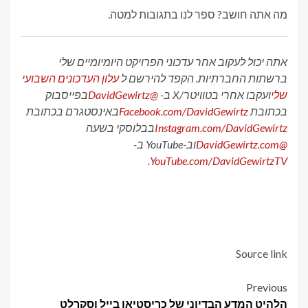
מה אתה חושב? ספר לנו בתגובות למטה.
אתה יכול לעקוב אחר עדכוני הפרויקט היומיומיים שלי
ברשתות החברתיות. הקפד להירשם ל
עלון העדכונים השבועי
שלי
ועקבו אחרי בטוויטר/X ב-
@DavidGewirtz
בפייסבוק
בכתובת
Facebook.com/DavidGewirtz
באינסטגרם בכתובת
Instagram.com/DavidGewirtz
בבלוסקי בשעה
@DavidGewirtz.com
וב-YouTube ב-
.
YouTube.com/DavidGewirtzTV
Source link
Post
Previous
הלהיט המדע הבדיוני של כריסטיאן בייל וסקרלט