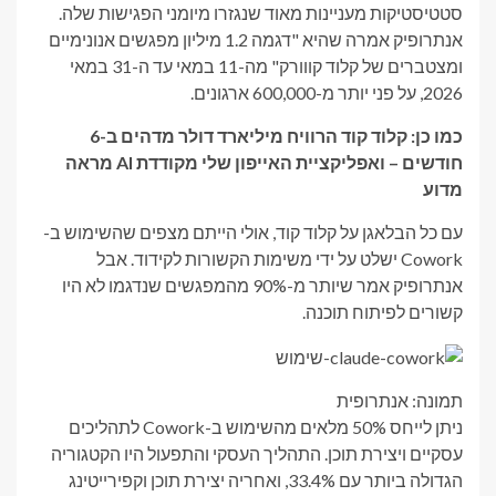
סטטיסטיקות מעניינות מאוד שנגזרו מיומני הפגישות שלה.
אנתרופיק אמרה שהיא "דגמה 1.2 מיליון מפגשים אנונימיים
ומצטברים של קלוד קווורק" מה-11 במאי עד ה-31 במאי
2026, על פני יותר מ-600,000 ארגונים.
כמו כן: קלוד קוד הרוויח מיליארד דולר מדהים ב-6
חודשים – ואפליקציית האייפון שלי מקודדת AI מראה
מדוע
עם כל הבלאגן על קלוד קוד, אולי הייתם מצפים שהשימוש ב-
Cowork ישלט על ידי משימות הקשורות לקידוד. אבל
אנתרופיק אמר שיותר מ-90% מהמפגשים שנדגמו לא היו
קשורים לפיתוח תוכנה.
תמונה: אנתרופית
ניתן לייחס 50% מלאים מהשימוש ב-Cowork לתהליכים
עסקיים ויצירת תוכן. התהליך העסקי והתפעול היו הקטגוריה
הגדולה ביותר עם 33.4%, ואחריה יצירת תוכן וקפירייטינג