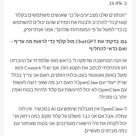
ב-16.4%.
"הנתונים שלנו מצביעים על כך שאנשים משתמשים בקלוד
קווורק כדי להרכיב ולבנות את המידע שהם יכולים להשתמש
בו כדי לפעול על פי המומחיות שלהם", אמר אנתרופיק.
גַם:
בדקתי את ChatGPT מול קלוד כדי לראות מה עדיף –
ואם כדאי להחליף
אז הנה המחשבה שדפקה לי בראש מאז שלמדתי על ההכרזה
הזו והתחלתי לכתוב את הקטע הזה. אם יש לי Cowork והוא
פועל באופן אוטונומי בענן ובלוח הזמנים, האם אני צריך בכלל
שרת ייעודי עם OpenClaw? האם רוב מה שאני רוצה לעשות
עם OpenClaw לא יכול להיעשות עם קלוד ולהיות בטוח ואמין
יותר בו זמנית?
ל-OpenClaw אין מגבלות שימוש עם AI במכשיר. אין לזה
עמלה. אבל אם אני כבר משלם על קלוד מקס, כמה רחוק אני
יכול לקחת את זה? הישארו מעודכנים. אני בטוח שאחזור עם
כמה מבחנים מעשיים.