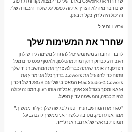
שחררתי את Cowork באתר שלי כדי למצוא נקודות תורפה.
שום דבר מזה לא הצריך את זה לפעול על שולחן העבודה שלי.
זה יכול היה לרוץ בקלות בענן.
עכשיו, זה יכול.
שחרר את המשימות שלך
לדברי החברה, משתמש יכול להתחיל משימה ליד שולחן
העבודה, לבדוק התקדמות מהטלפון, ולאסוף פלט סיים מכל
דפדפן. זה אומר שאתה כבר לא צריך את המחשב הנייד שלך
פתוח כדי להפעיל את Cowork. בדרך כלל אני מריץ את
Cowork ב-Mac Studio המאסיבי שלי עם 128GB של זיכרון
RAM ומסך בגודל 38 אינץ', אבל זה אותו רעיון. המכונה יכולה
להיות כבויה, והמשימה עדיין תפעל.
"סגור את המחשב הנייד ופנה לפגישה שלך; קלוד ממשיך,"
אמר אנתרופיק. מסיבה כלשהי, אני ממשיך להבהב על
תמונות בראשי של ארנב האנרג'ייזר.