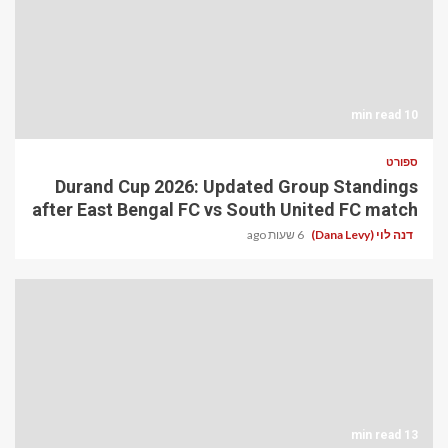
10 min read
ספורט
Durand Cup 2026: Updated Group Standings
after East Bengal FC vs South United FC match
דנה לוי (Dana Levy)
6 שעות ago
13 min read