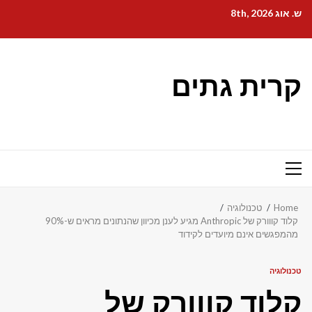
Ski
ש. אוג 8th, 2026
t
conten
קרית גתים
Primary
Menu
Home
טכנולוגיה
קלוד קווורק של Anthropic מגיע לענן מכיוון שהנתונים מראים ש-90%
מהמפגשים אינם מיועדים לקידוד
טכנולוגיה
קלוד קווורק של