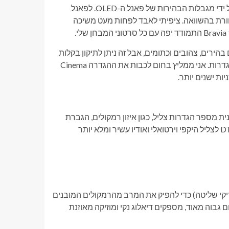
בעוד שה-Bravia 9 הקודם סיפק תמונה מהממת באמת, הוא נבלם על ידי מגבלות הבהירות של פאנל ה-OLED. לפאנל
 מסנוורת בהשוואה. ציפיתי לאבד לפחות מעט משיכה
הירים, צהובים וכתומים, אבל זה ניתן לתיקון בקלות
על ידי מעבר לכל אחד משבעת מצבי התמונה או התאמה ידנית של הגדרות. אני ממליץ בחום לכבות את ההגדרה Cinema
 מספר הגדרות צליל, כגון איזון רמקולים, הגברת
דיאלוג ואיזון טרבל/בס. אתה יכול גם להפעיל עיבוד שמע Dolby או DTS לצליל היקפי וירטואלי ואודיו עשיר ומלא יותר
ריקי שליטה) כדי להפיק את המרב מהרמקולים המובנים
בווליום גבוה מאוד, מספקים דיאלוג נקי ומוזיקה מאוזנת