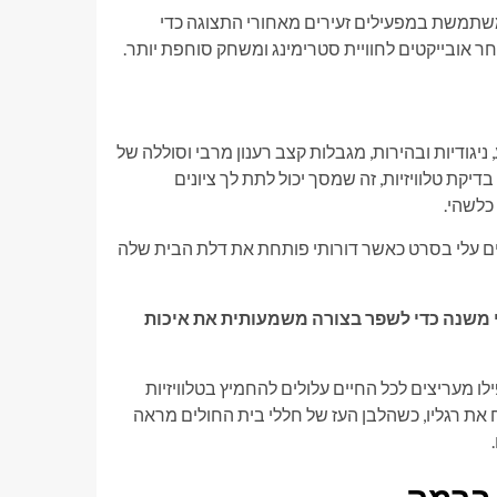
יית Acoustic Surface Audio+ של סוני, המשתמשת במפעילים זעירים מאחורי התצוגה כדי
 אובייקטים לחוויית סטרימינג ומשחק סוחפת יותר.
ניגודיות ובהירות, מגבלות קצב רענון מרבי וסוללה של
קת טלוויזיות, זה שמסך יכול לתת לך ציונים
כלשהי.
ים עלי בסרט כאשר דורותי פותחת את דלת הבית שלה
ני? 3 הגדרות מהירות שהייתי משנה כדי לשפר בצורה משמעותית את איכות
 שאפילו מעריצים לכל החיים עלולים להחמיץ בטלוויזיות
פאנל Micro RGB למתוח את רגליו, כשהלבן העז של חללי בית החולים מראה