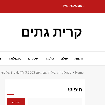
Ski
ו. אוג 7th, 2026
t
conten
קרית גתים
חדשות
עולם
כלכלה
עסקים
טכנולוגיה
ת
Home
טכנולוגיה
ביליתי שבוע עם 3,500$ Bravia TV של סוני – תצוגת True RGB היא העסקה האמיתית
חיפוש
חיפוש