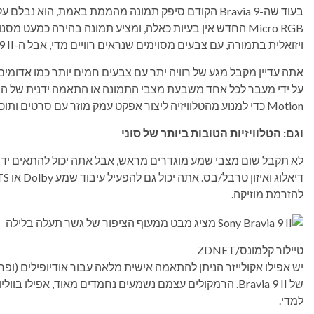
Micro RGB החדש אין בעיות כאלה, ומציע תמונה בהירה כמעט
ויזואלית בתמורה, עם צבעים מסוימים שנראים רוויים מדי, אבל ה-Bravia 9 II התמודד יפה עם כל סרטוני המבחן שלי.
אתה עדיין מקבל מגע של רוויה יתר עם צבעים חמים יותר כמו אדומים ב
Motion כדי למנוע מהטלוויזיה ליצור אפקט עמק מוזר עם סרטים ותוכניות ישנים יותר.
וגם: הטלוויזיות הטובות ביותר של סוני
לא תקבל שום מצבי שמע מוגדרים מראש, אבל אתה יכול להתאים ידנית
להזרמת מוזיקה.
טיילור קלמונס/ZDNET
יש אפילו אקולייזר הניתן להתאמה אישית מלאה עבור אודיופילים (ופ
של Bravia 9 II. הרמקולים עצמם נשמעים נחמדים מאוד, אפילו 
למדי.