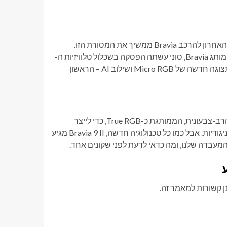
סוני ידועה בטלוויזיות האיכותיות שלה, ואין זה צריך להתפלא שהרענון האחרון להרכב Bravia ממשיך את המסורת הזו.
בעקבות כניסתן לשותפות טנטטיבית עם TCL לבעלות משותפת על המותג Bravia, סוני עשתה הפסקה בשכלול טלוויזיות ה-
OLED וה-Mini LED המבוססות יותר שלה לטובת אימוץ טכנולוגיית תצוגה חדשה של Micro RGB ושילוב AI – הראשון
משתמשת בגרסה של סוני לטכנולוגיית התצוגה הרב-צבעונית, הממותגת כ-True RGB, כדי לייצר
תמונה שיש לה פוטנציאל לעלות על ה-OLED במונחים של דיוק צבע וניגודיות. אבל כמו כל טכנולוגיה חדשה, Bravia 9 II מגיע
מעבדה שלנו, ומה כדאי לדעת לפני שקונים אחד.