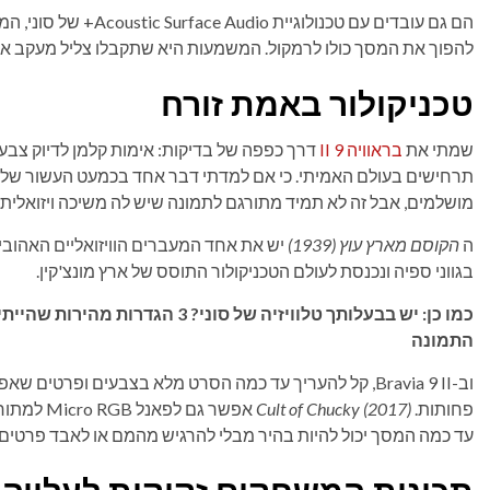
הם גם עובדים עם טכנולוג
להפוך את המסך כולו לרמקול. המשמעות היא שתקבלו צליל מעקב אחר
טכניקולור באמת זורח
שמתי את
בראוויה 9 II
דרך כפפה של בדיקות: אימות קלמן לדיוק צבע, 
תרחישים בעולם האמיתי. כי אם למדתי דבר אחד בכמעט העשור של בדי
מושלמים, אבל זה לא תמיד מתורגם לתמונה שיש לה משיכה ויזואלית 
ה
הקוסם מארץ עוץ (1939)
יש את אחד המעברים הוויזואליים האהוב
בגווני ספיה ונכנסת לעולם הטכניקולור התוסס של ארץ מונצ'קין.
כמו כן: יש בבעלותך טלוויזיה של סו
התמונה
וב-Bravia 9 II, קל להעריך עד כמה הסרט מלא בצבעים ופרטים
פחותות.
Cult of Chucky (2017)
אפשר גם ל
עד כמה המסך יכול להיות בהיר מבלי להרגיש מהמם או לאבד פרטים.