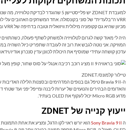
תכונות המשחקים זקוקות לעלייה
למעבדת ZDNET יש פלייסטיישן 5 שהוגדר לבדי
VRR ה"בלעדית" של סוני בקונסולה. אחד המשחקים האהובים עלי להשתמש לבדיקה הוא
מכיוון שהיא גם קקופוניה מילולית וויזואלית וטובה בדחיפה של VRR ובהפחתת השהיית קלט.
היה לי מאוד קשה לגרום לטלוויזיה ולמשחק לשתף פעולה, כשהתווים 
המוזיקה. אני נוטה לגבש את רוב זה לעובדה שתפריט כיול השהיה במשח
עדכון קושחה עתידי שמוסיף את היכולת לכוונן עדין סנכרון אודיו/וידאו ה
טיילור קלמונס/ZDNET
ה-Bravia 9 II טיפל גם בנופים המדהימים ובסצנות הלילה האדיבות של
והאדומים הבהירים והנועזים של יערות ליבנה ומייפל יפני ועד שטחי ד
מדוע Micro RGB יכול לעקוף את OLED בעתיד.
ייעוץ קנייה של ZDNET
ה
Sony Bravia 9 II
הוא יורש ראוי לקו הדגל, ומציע את אחת התמונות 
OLED. פאנל ה-Micro RGB מספק תמונה בהירה יותר מה-Bravia 9 הקודם, מבלי לשטוף פרטים או צבעים מרווים מדי.