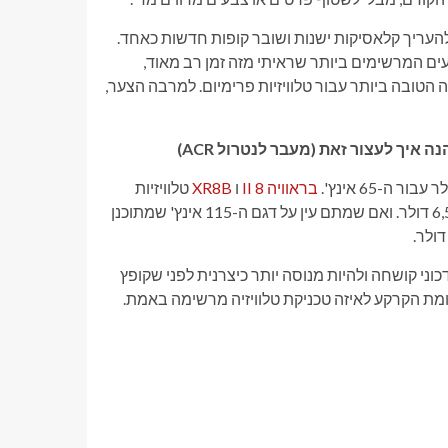
ים יכולים לנצל את מצב התמונה המשופר של IMAX כדי להעריך קלאסיקות ישנות ושובר קופות חדשות כאחד.
ים המרשימים ביותר שראיתי מזה זמן רב מאוד,
 זמן, Micro RGB עשוי אפילו להפיל את OLED כבחירה הטובה ביותר עבור טלוויזיות פרימיום. למרבה הצער,
 איך לעצור זאת (מעבר לנטרול ACR)
בראוויה 8 II
ו
XR8B
טלוויזיות
OLED. המחיר רק עולה משם, כאשר גרסת ה-85 אינץ' נמכרת ב-6,500 דולר. ואם שמתם עין על דגם ה-115 אינץ' שמתוכנן
דכוני קושחה ולהיות מנוסה יותר כיצרנית לפני שקופץ
ומת הקרקע לאיזה טכניקת טלוויזיה מרשימה באמת.