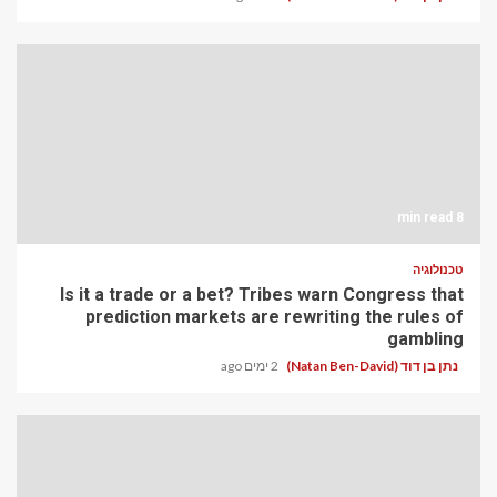
8 min read
טכנולוגיה
Is it a trade or a bet? Tribes warn Congress that
prediction markets are rewriting the rules of
gambling
נתן בן דוד (Natan Ben-David)
2 ימים ago