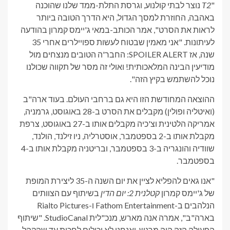
"
T2
נוצר לבתי קולנוע, וגרסת התלת-ממד שלנו שהוכנה
באהבה, החוזרת למסך הגדול, היא הדרך הטובה ביותר
לראות את הסרט", אמר הכותב-במאי ג'יימס קמרון בהודעה
לעיתונות. "אני מאמין שבטוח לעשות ספויילרים אחרי 35
שנה, אז SPOILER ALERT: החבר'ה הטובים מנצחים מול
מודיעין הבינה המלאכותית! ואולי זה מסר של תקווה שכולנו
נוכל להשתמש בקיץ הזה".
ההוצאה המחודשת הזו היא גם ברחבי העולם. בעוד ארה"ב
(ואיטליה ופולין) מקבלים את הסרט ב-28 באוגוסט, גרמניה,
אמריקה הלטינית וצ'כיה מקבלים אותו ב-27 באוגוסט, צרפת
מקבלת אותו ב-2 בספטמבר, אוסטרליה, ניו זילנד, הולנד,
שוודיה והונגריה ב-3 בספטמבר, ובריטניה מקבלת אותו ב-4
בספטמבר.
"אנו גאים להפליא לציין את יום השנה ה-35 ליצירת המופת
של ג'יימס קמרון
קטלנית 2: יום הדין
בשיתוף עם הצוותים
הנלהבים ב-Fathom Entertainment ו-Rialto Pictures
בארה"ב", אמרה אנה מארש, מנכ"לית StudioCanal. "שיתוף
הפעולה הזה היה מרגש, ואנחנו לא יכולים לחכות עד שהקהל