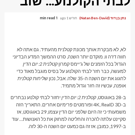
לבתי הקולנוע… שוב
נתן בן דוד (Natan Ben-David)
חודש 1 ago
1 min read
לא, לא מבקרת אותך מכונת קטלנית מהעתיד. גם אתה לא
חווה דז'ה וו. מוקדם יותר השנה, סרט ההמשך המדע הבדיוני
הגדול בכל הזמנים של ג'יימס קמרון
קטלנית 2: יום הדין
למעשה, כבר חזר לבתי הקולנוע על בסיס מוגבל מאוד כדי
לחגוג את יום השנה ה-35 שלה. אבל, נכון
שליחות קטלנית
אופנה, עכשיו זה חזר וגדול מתמיד.
ב-28 באוגוסט,
קטלנית 2: יום הדין
יחזור לבתי קולנוע נבחרים
ב-4K, RealD 3D ופורמטים פרימיום אחרים. התאריך הזה
משמעותי כי זה היום שלפני יום הדין עצמו, 29 באוגוסט, אז
סקיינט עלתה להכרה והחליטה למחוק את כל האנושות… עוד
ב-1997, כמובן. אז זה גם כמעט יום השנה ה-30 לזה.