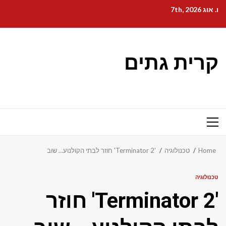
Ski
ו. אוג 7th, 2026
t
conten
קרית גתים
Primary
Menu
Home
טכנולוגיה
'Terminator 2' חוזר לבתי הקולנוע… שוב
טכנולוגיה
'Terminator 2' חוזר