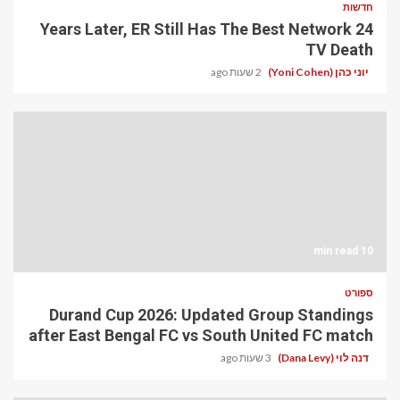
חדשות
24 Years Later, ER Still Has The Best Network
TV Death
יוני כהן (Yoni Cohen)
2 שעות ago
10 min read
ספורט
Durand Cup 2026: Updated Group Standings
after East Bengal FC vs South United FC match
דנה לוי (Dana Levy)
3 שעות ago