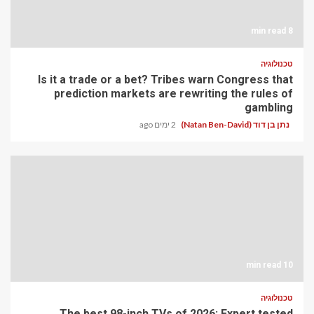
8 min read
טכנולוגיה
Is it a trade or a bet? Tribes warn Congress that
prediction markets are rewriting the rules of
gambling
נתן בן דוד (Natan Ben-David)
2 ימים ago
10 min read
טכנולוגיה
The best 98-inch TVs of 2026: Expert tested