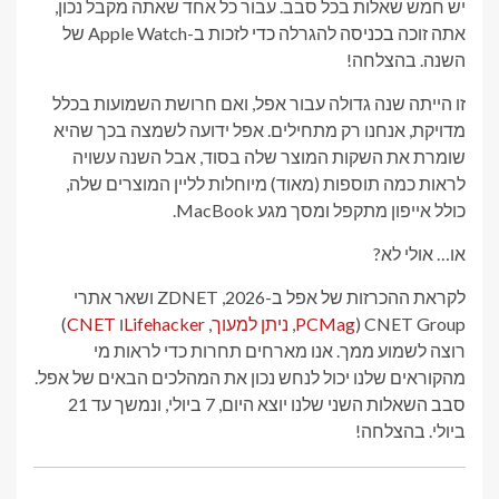
יש חמש שאלות בכל סבב. עבור כל אחד שאתה מקבל נכון,
אתה זוכה בכניסה להגרלה כדי לזכות ב-Apple Watch של
השנה. בהצלחה!
זו הייתה שנה גדולה עבור אפל, ואם חרושת השמועות בכלל
מדויקת, אנחנו רק מתחילים. אפל ידועה לשמצה בכך שהיא
שומרת את השקות המוצר שלה בסוד, אבל השנה עשויה
לראות כמה תוספות (מאוד) מיוחלות לליין המוצרים שלה,
כולל אייפון מתקפל ומסך מגע MacBook.
או… אולי לא?
לקראת ההכרזות של אפל ב-2026, ZDNET ושאר אתרי
CNET Group (
PCMag
,
ניתן למעוך
,
Lifehacker
ו
CNET
)
רוצה לשמוע ממך. אנו מארחים תחרות כדי לראות מי
מהקוראים שלנו יכול לנחש נכון את המהלכים הבאים של אפל.
סבב השאלות השני שלנו יוצא היום, 7 ביולי, ונמשך עד 21
ביולי. בהצלחה!