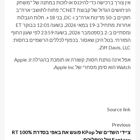
אין צורך ברכישה כדי להיכנס או לזכות במתנה של "משחק
הניחושים הגדול של קבוצת CNET". פתוח לתושבי ארה"ב
חוקיים ב-50 מדינות ארה"ב ו-DC, בני 18+. חלות הגבלות
אחרות. מתחיל ב-19 במאי 2026, בשעה 12:01 בבוקר ET
ומסתיים ב-2 בספטמבר 2026, בשעה 23:59 לפי שעון החוף
המזרחי. בטל היכן שאסור. בכפוף לכללים הרשמיים בחסות:
Ziff Davis, LLC.
אפל אינה נותנת חסות, קשורה או תומכת בהגרלה זו. Apple
Watch הוא סימן מסחרי של Apple Inc.
Source link
Post
Previous
ציידי השדים של KPop פוגש את באפי בסדרת 100% RT
navigation
Fantasy של נטפליקס