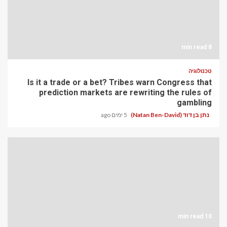
8 min read
טכנולוגיה
Is it a trade or a bet? Tribes warn Congress that
prediction markets are rewriting the rules of
gambling
נתן בן דוד (Natan Ben-David)
5 ימים ago
10 min read