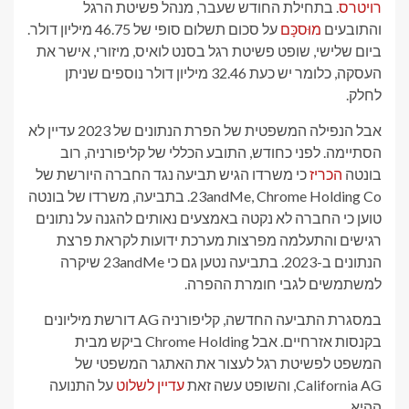
רויטרס
. בתחילת החודש שעבר, מנהל פשיטת הרגל
והתובעים
מוּסכָּם
על סכום תשלום סופי של 46.75 מיליון דולר.
ביום שלישי, שופט פשיטת רגל בסנט לואיס, מיזורי, אישר את
העסקה, כלומר יש כעת 32.46 מיליון דולר נוספים שניתן
לחלק.
אבל הנפילה המשפטית של הפרת הנתונים של 2023 עדיין לא
הסתיימה. לפני כחודש, התובע הכללי של קליפורניה, רוב
בונטה
הכריז
כי משרדו הגיש תביעה נגד החברה היורשת של
23andMe, Chrome Holding Co. בתביעה, משרדו של בונטה
טוען כי החברה לא נקטה באמצעים נאותים להגנה על נתונים
רגישים והתעלמה מפרצות מערכת ידועות לקראת פרצת
הנתונים ב-2023. בתביעה נטען גם כי 23andMe שיקרה
למשתמשים לגבי חומרת ההפרה.
במסגרת התביעה החדשה, קליפורניה AG דורשת מיליונים
בקנסות אזרחיים. אבל Chrome Holding ביקש מבית
המשפט לפשיטת רגל לעצור את האתגר המשפטי של
California AG, והשופט עשה זאת
עדיין לשלוט
על התנועה
ההיא.