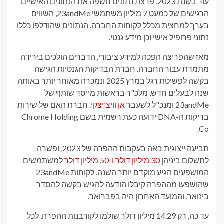
עוד בשנת 2023, פרצת נתונים חשפה את הנתונים האישיים
הרגישים של כמעט 7 מיליון משתמשי 23andMe, השווים
בערך למחצית מכלל לקוחות החברה. הנתונים שהודלפו כללו
נתוני פרופיל אישי וכן מידע גנטי.
מאז שהפריצה הפכה למידע ציבורי, הדברים הולכים בירידה
מתמדת עבור החברה. חברת הבדיקות הגנטיות הגישה
בקשה לפשיטת רגל במרץ 2025 ונמכרה מאוחר יותר באותה
שנה לבעלים חדש, מלכ"ר בראשות מייסד שותף של
23andMe ומנכ"ל לשעבר
אן וויצ'יצקי
. חברת האם של שירות
בדיקות ה-DNA ידועה כעת רשמית בשם Chrome Holding
Co.
תביעה ייצוגית באה בעקבות ההפרה של 2023, ופשרה
לתשלום ביניהן
30 מיליון דולר ו-50 מיליון דולר
למשתמשים
המושפעים הגיע מוקדם יותר השנה. לקוחות 23andMe
שהושפעו מההפרה קיבלו הודעה להגיש בקשה להסדר
בינואר, והמועד האחרון היה בפברואר.
עד כה, רק 14.29 מיליון דולר שולמו לקורבנות ההפרה, לכל