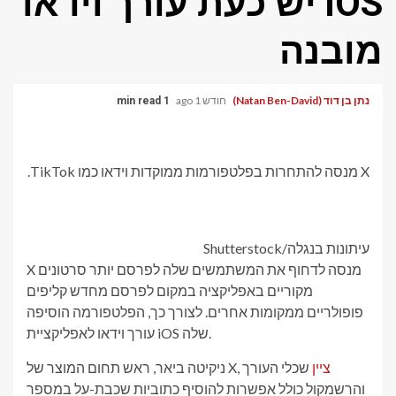
iOS יש כעת עורך וידאו
מובנה
נתן בן דוד (Natan Ben-David)
חודש 1 ago
1 min read
X מנסה להתחרות בפלטפורמות ממוקדות וידאו כמו TikTok.
עיתונות בנגלה/Shutterstock
X מנסה לדחוף את המשתמשים שלה לפרסם יותר סרטונים
מקוריים באפליקציה במקום לפרסם מחדש קליפים
פופולריים ממקומות אחרים. לצורך כך, הפלטפורמה הוסיפה
עורך וידאו לאפליקציית iOS שלה.
ציין
שכלי העורך
ניקיטה ביאר, ראש תחום המוצר של X,
והרשמקול כולל אפשרות להוסיף כתוביות שכבת-על במספר