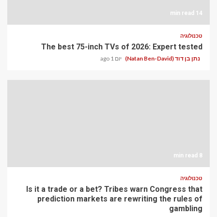
14 min read
טכנולוגיה
The best 75-inch TVs of 2026: Expert tested
נתן בן דוד (Natan Ben-David)
יום 1 ago
8 min read
טכנולוגיה
Is it a trade or a bet? Tribes warn Congress that
prediction markets are rewriting the rules of
gambling