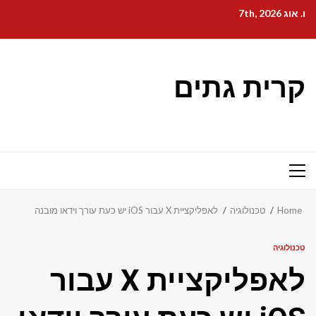
Ski
ו. אוג 7th, 2026
t
conten
קרית גתים
Primary
Menu
Home
טכנולוגיה
לאפליקציית X עבור iOS יש כעת עורך וידאו מובנה
טכנולוגיה
לאפליקציית X עבור