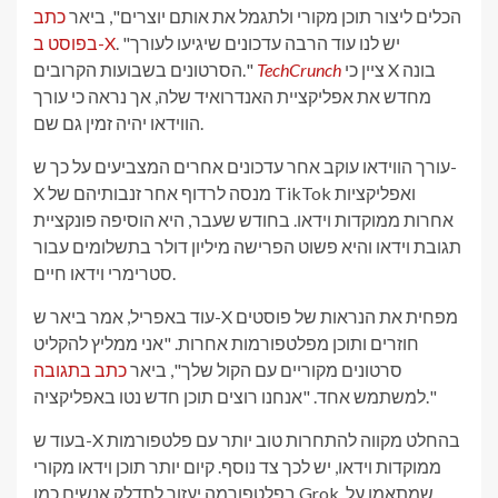
הכלים ליצור תוכן מקורי ולתגמל את אותם יוצרים", ביאר
כתב
. "יש לנו עוד הרבה עדכונים שיגיעו לעורך
בפוסט ב-X
ציין כי X בונה
TechCrunch
הסרטונים בשבועות הקרובים."
מחדש את אפליקציית האנדרואיד שלה, אך נראה כי עורך
הווידאו יהיה זמין גם שם.
עורך הווידאו עוקב אחר עדכונים אחרים המצביעים על כך ש-
X מנסה לרדוף אחר זנבותיהם של TikTok ואפליקציות
אחרות ממוקדות וידאו. בחודש שעבר, היא הוסיפה פונקציית
תגובת וידאו והיא פשוט הפרישה מיליון דולר בתשלומים עבור
סטרימרי וידאו חיים.
עוד באפריל, אמר ביאר ש-X מפחית את הנראות של פוסטים
חוזרים ותוכן מפלטפורמות אחרות. "אני ממליץ להקליט
סרטונים מקוריים עם הקול שלך", ביאר
כתב בתגובה
למשתמש אחד. "אנחנו רוצים תוכן חדש נטו באפליקציה."
בעוד ש-X בהחלט מקווה להתחרות טוב יותר עם פלטפורמות
ממוקדות וידאו, יש לכך צד נוסף. קיום יותר תוכן וידאו מקורי
בפלטפורמה יעזור לתדלק אנשים כמו Grok, שמתאמן על