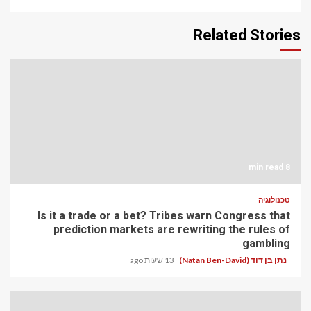
Related Stories
8 min read
טכנולוגיה
Is it a trade or a bet? Tribes warn Congress that
prediction markets are rewriting the rules of
gambling
נתן בן דוד (Natan Ben-David)
13 שעות ago