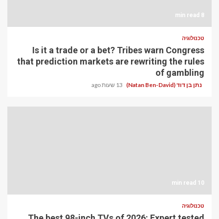
8 min read
טכנולוגיה
Is it a trade or a bet? Tribes warn Congress
that prediction markets are rewriting the rules
of gambling
נתן בן דוד (Natan Ben-David)
13 שעות ago
10 min read
טכנולוגיה
The best 98-inch TVs of 2026: Expert tested