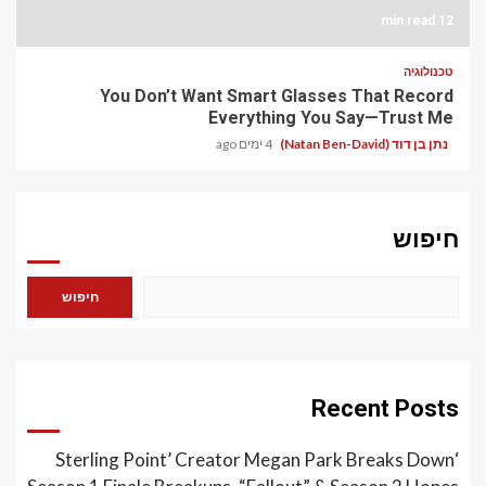
12 min read
טכנולוגיה
You Don’t Want Smart Glasses That Record
Everything You Say—Trust Me
נתן בן דוד (Natan Ben-David)
4 ימים ago
חיפוש
חיפוש
Recent Posts
‘Sterling Point’ Creator Megan Park Breaks Down