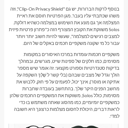
בנוסף לרקות הברורות, יש גם "Clip-On Privacy Shield", וזה
משהו שכתבתי עליו בעבר. מגן הפרטיות חוסם את ראיית
המצלמה אך גם מונע את השימוש במצלמה כשהיא דולקת.
Solos משווקת את הקובץ המצורף הזה כ"פתרון פרטיות פיזית
למצבים רגישים למצלמה", שעשוי להיות חשוב יותר ויותר
עבור כל מי שקונה משקפיים חכמים באקלים של היום.
משקפיים חכמות עומדות במרכז האיסורים במקומות
מסוימים, כמו חלקים של ספינות שייט, מגרשים, ובמהלך
בדיקות סטנדרטיות וספורט מקצועי. זה אומר שיש מספר
הולך וגדל של מצבים שבהם (בלי קשר ל
שֶׁלְךָ
השקפה על
אתיקה או מוסר), אינך יכול, לפעמים על פי חוק, ללבוש את
מחשב הפנים היקר שלך. בהתחשב בעובדה שחברות
מסוימות, כולל Solos, משווקות את המשקפיים החכמים שלהן
כמשקפיים יומיומיים, כמו מהסוג שאתה משתמש בו כדי
לראות דברים, היכולת לחסום מצלמות כרצונך היא חשובה
למדי.