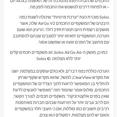
החכמים שלהם ולהימנע מהמלכודות של האשמה בגלגוליזם
– או לפחות דרכים לטשטש את החכמה לזמן מה.
Solos מוכרת כעת "ערכת פרטיות" שיכולה לשנות כמה
היבטים של המשקפיים החכמים AirGo V2 שלה, אשר
מושקים רשמית היום תמורת 299 דולר. הרעיון הוא שעם
הערכה, המשקפיים יתאימו יותר למצבים שבהם להסתובב
עם מחשב על הפנים זוועה או שפשוט אסור.
כמו כן, מושק ה-Solos AirGo A6, זוג משקפיים חכמים קלים
יותר ללא מצלמה. © Solos
הערכה כוללת כמה דברים, ולא כולם עוסקים במצלמה. ישנו
את מקדש ClearView, למשל, שהוא מקדש שקוף שניתן
להחליף בו, המאפשר לראות לתוך הצדדים של המשקפיים
החכמים. סולוס אומר שהמוד הזה "מאפשר לאנשים לדעת
שאין בפנים אלקטרוניקה". משקפיים חכמים, לצורך הקשר,
הם לרוב עבים יותר על הזרועות שבהם חברות מאחסנות
רכיבים חשובים כמו סוללות, אם כי העובי תלוי במשקפיים
והאם יש להם מצלמות, רמקולים ו/או צגים.