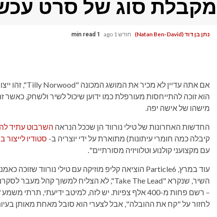
מקבלת סוג של סרט עכשי
נתן בן דוד (Natan Ben-David)
חודש 1 ago
1 min read
אם אתה עדיין לא 
הוא זוכה להתייחסות מעורפלת כמו ידוען שיכול לשיר ולשחק, כאשר 
מישהו של אישה יפה.
החדשות האחרונות של טילי נורווד הן שככל הנראה
השרבוט עתיד להת
קיבלה כמה חומרי עיתונות) מתוארת על ידי יוצריה ב-
סטודיו לייצור בינה 
עם מקצועני קולנוע וטלוויזיה מסורתיים".
עוד במרץ, Particle6 הוציאה קליפ מוזיקה עם טילי נורווד
השיר, שנקרא "Take The Lead", לא הצליח למשוך 
– רשם פחות מ-400 אלף צפיות. יש לזה, למיטב ידיעתי, תרתי משמע
א
לחזור על "קח את ההובלה", אבל לצערי הוא סובל מאחת מאותן בעיות ברורות 