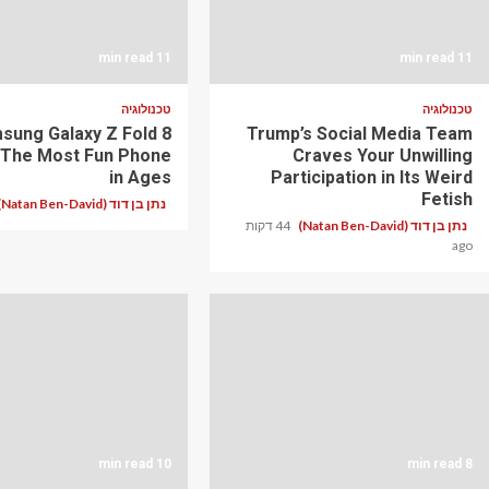
11 min read
11 min read
טכנולוגיה
טכנולוגיה
sung Galaxy Z Fold 8
Trump’s Social Media Team
 The Most Fun Phone
Craves Your Unwilling
in Ages
Participation in Its Weird
Fetish
נתן בן דוד (Natan Ben-David)
נתן בן דוד (Natan Ben-David)
44 דקות
ago
10 min read
8 min read