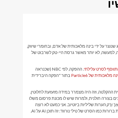
ו
מכיר את המושג המכונה "Tilly Norwood", זהו ייצוג שנוצר על ידי בינה מלאכותית של אדם, ובחומרי שיווק,
זה, למעשה, לא יותר מאשר גרסת היי-טק לשרבוט של
ווסף לסרט עלילתי
. ההפקה, לפי NBC (שכנראה
מלאכותית של Particle6
בתור "הפקה היברידית
 שזוכה כאמנית ההקלטה, וזה היה מצמרר במידה מזעזעת לחלוטין.
קהל מעבר לסקרנים בצורה חולנית, ולמרות שיש לו מכונת פרסום משלו
ַך וְרַק
הערות שליליות ביוטיוב. אני כמעט לא רוצה
כמו הסרט של טילי נורווד: זה תוכן AI על AI.