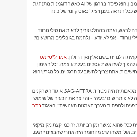
אתה מבין, הוא פיסה בז'רגון של AI כאשר דוגמנית מתנהגת
כל הנראה בענן ויציג "כאוס קיומי של בינה
ח לראש, ואתה בהחלט צריך לראות את טילי נורווד
י נורווד – אני לא יודע – נלחמת בגובלינים מרושעים?
אית הולנדית בשם אלין ואן דר ולדן.
אמר ל"טיימס
להפוך לאיזו אשת עסקים בעלת עוצמה. "כל האימון,
ישיבות. אתה צריך לחשוב על הרגליים. כל מגרש הוא
אז צפו שזה יימשך לזמן מה. בהתחלה, כל הרעיון של ידוען שנוצר בינה מלאכותית היה מטריד. SAG-AFTRA, איגוד השחקנים
זה לא פותר שום 'בעיה' – זה יוצר את הבעיה של שימוש
צעים ולהפחית מערך האמנות האנושית", האיגוד
כתב
ככל שהוא נמשך זמן רב יותר. זה כמו קצת מקומיקאי
 אולי משהו יגיע מהחומר הזה אחרי שהבוזים יירגעו.