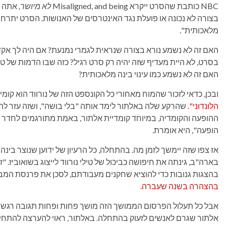
NBC כותבת שהסרט ייקרא Misaligned, and being
לא מיושר,
בצורה לא נכונה או פועלת נגד האינטרסים של האנושות. הסרט יתרחש כ
מלאכותית".
האם זה לא נשמע נורא בצורה שנראית לגמרי נמנעת? אם היה לך אקד
בסרט, לא היית מעדיף שזה יהיה רק ​​סרט רגיל? כזה שבו הדמות של טיל
האם זה לא נשמע כמו עינוי בינה מלאכותית?
ובכן, כדאי לזכור שהמוח מאחורי כל הקונספט הזה של נורווד הוא קומיק
הלונדוני".
שהרקע שלה באלתור לימד אותה "בלי בושה", ושזה עזר לה 
ההופעה והקומדיה, במיוחד קומדיית אלתור, באמת מתורגמים לחדר ה
הופעה", היא אומרת.
בארה"ב, גינתה את חיפושה כביכול של טילי נורווד לייצוג בשואוביז. "
בהצגות גנובות כדי להוציא שחקנים מעבודתם, לסכן את פרנסת המב
בהצהרה בשנה שעברה
.
אבל כל תעלול הפרסום הממושך הזה מושך פחות ופחות תגובה רגשית 
אלתור שגרם לאנשים לזעוק בהתחלה. באלתור, ראוי להערצה להתחייב.