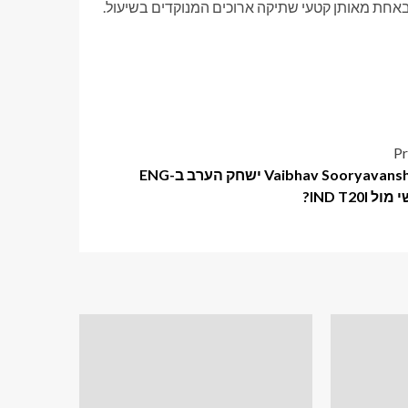
באחת מאותן קטעי שתיקה ארוכים המנוקדים בשיעול.
Pr
האם Vaibhav Sooryavanshi ישחק הערב ב-ENG
 IND T20I?