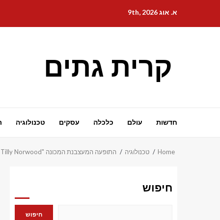
Ski
א. אוג 9th, 2026
t
conten
קרית גתים
חדשות
עולם
כלכלה
עסקים
טכנולוגיה
ת
Home
טכנולוגיה
התופעה המעצבנת המכונה "Tilly Norwood" מקבלת סוג של סרט עכשיו
חיפוש
חיפוש