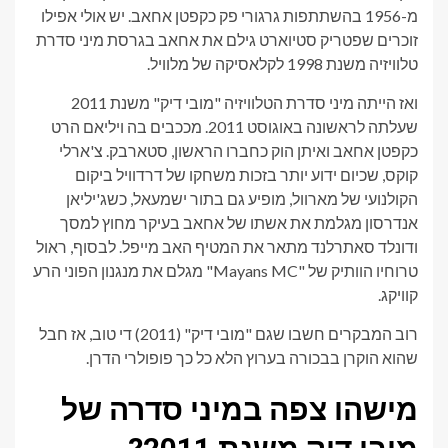
מ-1956 בהשתתפות גרגורי פק כקפטן אחאב. יש אולי אפילו
זוכרים שפטריק סטיוארט גילם את אחאב בגרסת מיני סדרת
טלוויזיה משנת 1998 לקלאסיקה של מלוויל.
ואז הייתה מיני סדרת הטלוויזיה "מובי דיק" משנת 2011
שעלתה לראשונה באוגוסט 2011. מככבים בה ויליאם הרט
כקפטן אחאב ואיתן הוק כחברו הראשון, סטארבק. צ'ארלי
קוקס, שכיום ידוע יותר בזכות משחקו של דרדוויל ביקום
הקולנועי של מארוול, מופיע גם בתור ישמעאל, כשג'יליאן
אנדרסון מגלמת את אשתו של אחאב בעיקר מחוץ למסך
ודונלד סאתרלנד מתאר את המטיף האב מייפל. לבסוף, ראול
טרוחיו הוותיק של "Mayans MC" מגלם את מנגנון הפוני הרע
קוויקג.
רוב המבקרים חשבו שגם "מובי דיק" (2011) די טוב, אז חבל
שהוא הוקרן בבכורה בערוץ הלא כל כך פופולרי הדרן.
מישהו צפה במיני סדרה של