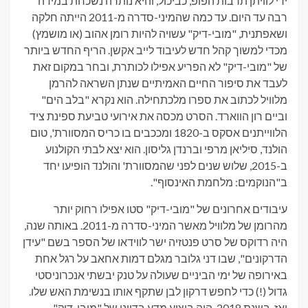
ידי לוויתן תרבות הפופ, כביכול, והיא נותרה נשכחת במידה
רבה עד היום. עד כמה שהמיני-סדרה מ-2011 הייתה חלקה
ושאפתנית, "מובי-דיק" עשויה להיות רומן אהוב (או מושמץ)
מכדי למשוך קהל חדש לעיבוד לייב אקשן. הריף החדש ביותר
של "מובי-דיק" לא הפריע אפילו לכותרת, ובחר במקום זאת
לעבד את סיפור החיים האמיתיים שנתן השראה להרמן
מלוויל לכתוב את ספרו מלכתחילה. הוא נקרא "בלב הים"
וביים רון הווארד. הסרט מכסה את אירועי טביעת ספינת ציד
הלווייתנים אסקס ב-1820 ומככבים בו כריס המסוורת', טום
הולנד, סיליאן מרפי וברנדן גליסון. הוא יצא לבתי הקולנוע
ב-2015, שלוש שנים לפני שהמסוורת' והולנד הופיעו יחד
ב"הנוקמים: מלחמת האינסוף".
עיבודים אחרונים של "מובי-דיק" סטו אפילו רחוק יותר
מהרומן של מלוויל מאשר המיני-סדרה מ-2011. באותה שנה,
היה רדוקס של סרט פנטזיה ישר לווידאו של הספר בשם "עידן
הדרקונים", שבו דני גלובר מגלם דמות אחאב על רגל אחת
באירופה של ימי הביניים שעולה על טנק יבשתי אנכרוניסטי
גדול (!) כדי לחפש דרקון לבן שתקף אותו בנשימת האש שלו.
ואז, בשנת 2018, היה ביצוע מדע בדיוני של "מובי-דיק"