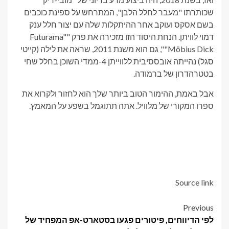
שכותרתו "מעבר לחלל הלבן", המתרחש על ספינת כוכבים
בשם אסקס ועוקב אחר ההיתקלות שלה עם יצור חלל ענק
דמוי לוויתן. הנחת היסוד הזו מזכירה את פרק "Futurama"
"Möbius Dick", גם הוא משנת 2011, שראה את לילה (קייטי
סגל) נהייתה אובססיבית ללווייתן 4-ממדי השוכן בחלל שחי
בטטרהדרון של ברמודה.
אבל באמת, ההימור הטוב ביותר שלך הוא לחזור ולקרוא את
ספרו המקורי של מלוויל. אתה תתוגמל בשפע על המאמץ.
Source link
Post
Previous
לפי הדיווחים, פיטורים פגעו בסטארט-אפ המפחיד של