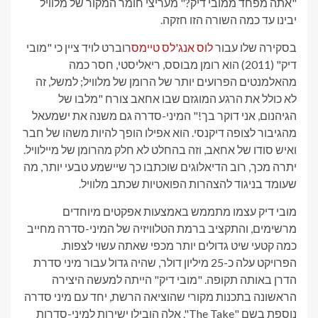
"אתה מפחד ממובי דיק?" מעריצי חומר המקור של מלוויל
יבינו עד כמה השורה הזו חזקה.
בסקירה שלו עבור
לוס אנג'לס טיימס
רוברט לויד ציין כי "מובי
דיק" (2011) הוא רומן מבוסס, ריאליסטי, חסר כמה
מהאלמנטים הפרועים יותר של הרומן של מלוויל; למשל, זה
לא כולל את הרגע המוגזם שבו אחאב צורח "מלבו של
הגיהנום, אני דוקר בך!" המיני-סדרה גם משנה את ישמעאל
מהגיבור לצופה דיקנסי. הוא אפילו הופך להיות משהו של חבר
ואיש סודו של אחאב, וזה בהחלט לא חלק מהרומן של מיילוויל.
יתרה מכך, רוב הדיאלוגים שוכתבו כך שיישמע טבעי יותר, מה
שעומד בניגוד להצהרות הפואטיות שכתב מלוויל.
מובי דיק עצמו מתממש באמצעות אפקטים מיוחדים
מרשימים, והתקציב ברמת הטלוויזיה של המיני-סדרה מחייב
כמה קטעי שיט גדולים יותר מכפי שאתה עשוי לצפות.
הפרויקט עלה כ-25 מיליון דולר, שהיה גדול עבור מיני סדרת
הדרן באותה תקופה. "מובי דיק" הייתה למעשה היצירה
הראשונה בתכנות מקורי שהוציאה הרשת, יחד עם מיני סדרה
נוספת בשם "The Take". אלה הובילו ישירות למיני-סדרות