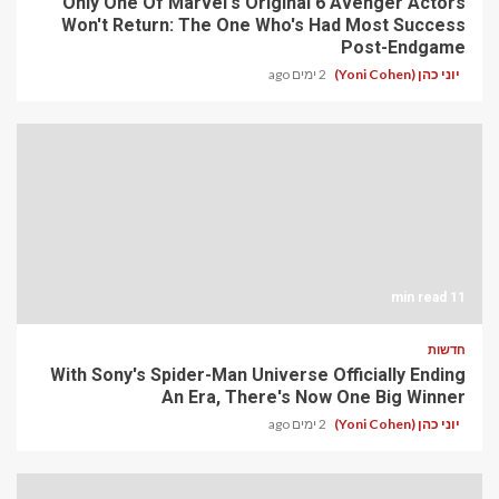
Only One Of Marvel's Original 6 Avenger Actors
Won't Return: The One Who's Had Most Success
Post-Endgame
יוני כהן (Yoni Cohen)
2 ימים ago
11 min read
חדשות
With Sony's Spider-Man Universe Officially Ending
An Era, There's Now One Big Winner
יוני כהן (Yoni Cohen)
2 ימים ago