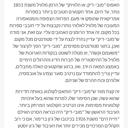
האפוס "מובי-דיק; או הלוויתן" של הרמן מלוויל משנת 1851
נותר, עד היום, אחד הקטעים הטובים ביותר בספרות
אמריקאית שהופקו אי פעם. הפרוזה הצפופה והמטאפורה
המעובה של מלוויל לאלוהי נותרו נקבצות על ידי חובבי ספרות
בכל מקום. זה אחד הרומנים האהובים עליי. עם זאת, אני מודה
ש"מובי-דיק" עדיין נחרד לנצח על ידי סטודנטים מכל מקום.
ואכן, בחוגי סטודנטים מסוימים, "מובי-דיק" הפך לקיצור של
"משעמם וקשה", וזו מטלה לשוטט בנקודות הארוכות של
מלוויל על ההיסטוריה של חברות הדיג וההרגלים הימיים
באמצע המאה ה-19. ואז, ברגע שהקטעים האלה מתבלים,
עדיין צריך להתמודד עם נרטיב סוער וצמיג על אובססיה,
אלוהים וכוח ההרס של שניהם.
זה קצת מוזר ש"מובי-דיק" הותאם לקולנוע באותה תדירות
שהוא עשה, שכן הסיפור שלו, למרות שהוא בעל איכויות
קולנועיות מסוימות, אינו הנרטיב הקולנועי המרתק ביותר.
העיבוד הראשון של "מובי-דיק" היה כנראה הסרט האילם
"חיית הים" משנת 1926 בכיכובו של ג'ון ברימור, אם כי רוב
הקהלים המרכזיים מכירים יותר את העיבוד של ג'ון יוסטון