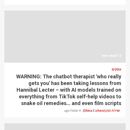
13 min read
עסקים
WARNING: The chatbot therapist 'who really
gets you' has been taking lessons from
Hannibal Lecter – with AI models trained on
everything from TikTok self-help videos to
snake oil remedies… and even film scripts
שירה כהן (Shira Cohen)
4 שעות ago