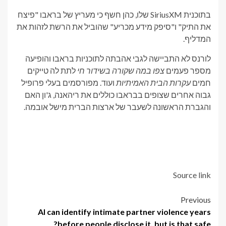
בתוכנית SiriusXM שלו, כהן חשף כי מעריץ של בראבו "פיצח
את התיק" ו"סיפק מידע מכריע" שהוביל את הרשת לזהות את
המדליף.
לורנס לא התביישה לגבי אהבתה לתוכניות בראבו והופיעה
מספר פעמים
צפו במה שקורה בשידור חי
לתת לה טייקים
חמים
עקרות הבית האמיתיות
ועוד. מפורסמים בעלי פרופיל
גבוה אחרים שצופים בבראבו כוללים את ריהאנה, ג'ון האם
והגברת הראשונה לשעבר של ארצות הברית מישל אובמה.
Source link
Post
Previous
AI can identify intimate partner violence years
navigation
before people disclose it, but is that safe?