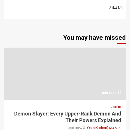
תרבות
You may have missed
12 min read
חדשות
Demon Slayer: Every Upper-Rank Demon And
Their Powers Explained
יוני כהן (Yoni Cohen)
3 שעות ago