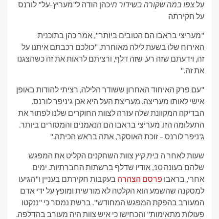
עַל
צפו במה שקורה בשידור חי
כהן הודה ל"מעריץ-על" לורנס
על חקירתה
"מעריצי בראבו הם הטובים ביותר", אמר כהן בתוכנית
האירוח שלו בשעת לילה מאוחרת. "כולכם רכבתם איתנו על
זה, וידעתם שזה רע, שזה דלף, ורציתם לראות את זה כשהצגנו
את זה."
"עם פרק האיחוד האחרון ששודר הלילה, רציתי להודות באופן
אישי לאותו מעריצה. מעריצת העל היא אכן ג'ניפר לורנס.
הבדיקה המקוונת שלה עזרה לצוות החוקרים שלנו לפתור את
התעלומה הזו. מעריצי בראבו הם הנאמנים והמסורים ביותר.
ג'ניפר לורנס – זוכת האוסקר, אתה בראש הכיתה."
שעות לאחר ה
בית קיץ
צוות השחקנים הקליט את המפגש
שלהם בעונה 10, אודיו שדלף ברשתות החברתיות. ימים
אחרי, בראבו
פרסם הצהרה
בעקבות חקירתם בעניין ו"הגיעו
למסקנה שהשמע הוא הקלטה לא מורשית ומופץ על ידי אדם
המעורב בהפקת המפגש המחודש". ברשת נמסר כי "ננקטו
פעולות מתאימות" והכחישו כי איש צוות היה מעורב בהדלפה.