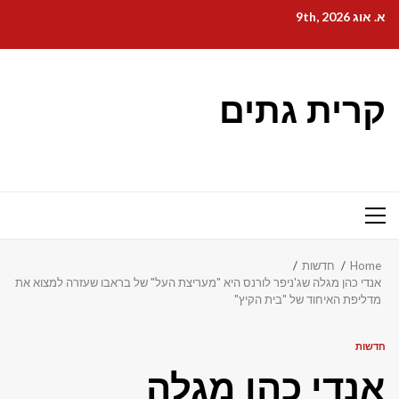
Ski
א. אוג 9th, 2026
t
conten
קרית גתים
Primary
Menu
Home
חדשות
אנדי כהן מגלה שג'ניפר לורנס היא "מעריצת העל" של בראבו שעזרה למצוא את
מדליפת האיחוד של "בית הקיץ"
חדשות
אנדי כהן מגלה