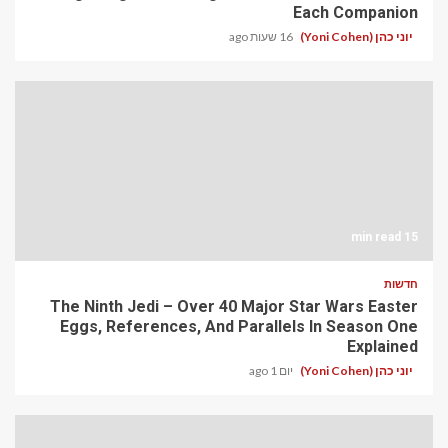
Each Companion
יוני כהן (Yoni Cohen)
16 שעות ago
15 min read
חדשות
The Ninth Jedi – Over 40 Major Star Wars Easter
Eggs, References, And Parallels In Season One
Explained
יוני כהן (Yoni Cohen)
יום 1 ago