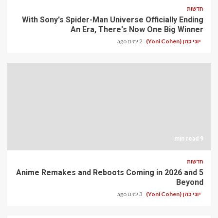
חדשות
With Sony's Spider-Man Universe Officially Ending
An Era, There's Now One Big Winner
יוני כהן (Yoni Cohen)
2 ימים ago
9 min read
חדשות
5 Anime Remakes and Reboots Coming in 2026 and
Beyond
יוני כהן (Yoni Cohen)
3 ימים ago