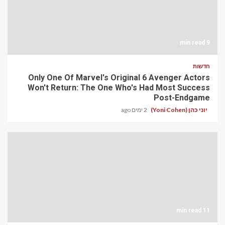
9 min read
חדשות
Only One Of Marvel's Original 6 Avenger Actors
Won't Return: The One Who's Had Most Success
Post-Endgame
יוני כהן (Yoni Cohen)
2 ימים ago
11 min read