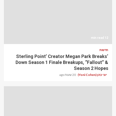
12 min read
חדשות
‘Sterling Point’ Creator Megan Park Breaks
Down Season 1 Finale Breakups, “Fallout” &
Season 2 Hopes
יוני כהן (Yoni Cohen)
20 שעות ago