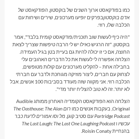
כמו בפודקאסט ארוך השנים של בוקסטון,
הפודקאסט של
אדם בוקסטון
בפרקים יופיעו מערכונים, שירים ושיחות עם
הכלבה שלו, רוזי.
"היה כיף לעשות שוב תוכנית/פודקאסט קומית בלבד", אמר
בוקסטון. "זה הרגיש כאילו יש לי הרבה טיפשות שצריך לצאת
החוצה, אם כי זו יכולה להיות גם בעיית בטן בגיל העמידה.
הצלחה
אפשרה לי לעשות את כל הדברים האהובים עלי
בחבילה אחת – להקליט מערכונים עם קולות מטופשים,
לצחוק עם חברים, ליצור מוזיקה מגוחכת ולדבר עם חברתי
הכלבה רוזי. אני מקווה שזה מעודד בסביבות 100 אנשים, אבל
לא יותר. זה לא טוב להצליח יותר מדי".
הצלחה
הוא הפודקאסט הקומדיה האחרון ממותג Audible
Original, בעקבות אנשים כמו
רום The Oasthouse: The Alan
Partridge Podcast
עם סטיב קוגן,
מל וסו אמורים לדעת כבר
עכשיו
ו
The Last Laugh: The Last One Laughing Podcast
בהנחיית Roisin Conaty.