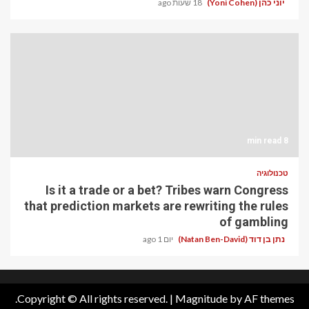
יוני כהן (Yoni Cohen)
18 שעות ago
8 min read
טכנולוגיה
Is it a trade or a bet? Tribes warn Congress
that prediction markets are rewriting the rules
of gambling
נתן בן דוד (Natan Ben-David)
יום 1 ago
Copyright © All rights reserved.
|
Magnitude
by AF themes.