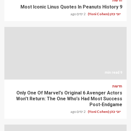
חדשות
9 Most Iconic Linus Quotes In Peanuts History
יוני כהן (Yoni Cohen)
2 ימים ago
9 min read
חדשות
Only One Of Marvel's Original 6 Avenger Actors
Won't Return: The One Who's Had Most Success
Post-Endgame
יוני כהן (Yoni Cohen)
2 ימים ago