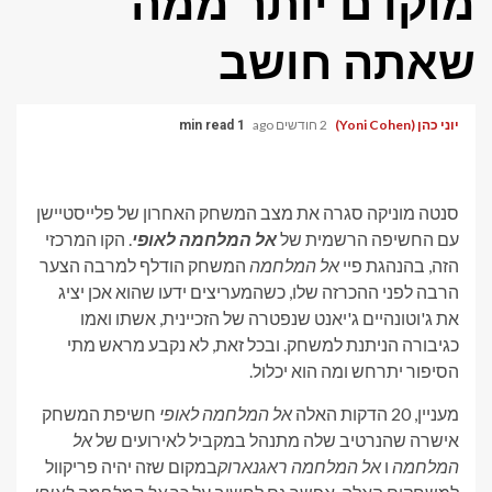
מוקדם יותר ממה
שאתה חושב
יוני כהן (Yoni Cohen)
2 חודשים ago
1 min read
סנטה מוניקה סגרה את מצב המשחק האחרון של פלייסטיישן
עם החשיפה הרשמית של
אל המלחמה לאופי
. הקו המרכזי
הזה, בהנהגת פיי
אל המלחמה
המשחק הודלף למרבה הצער
הרבה לפני ההכרזה שלו, כשהמעריצים ידעו שהוא אכן יציג
את ג'וטונהיים ג'יאנט שנפטרה של הזכיינית, אשתו ואמו
כגיבורה הניתנת למשחק. ובכל זאת, לא נקבע מראש מתי
הסיפור יתרחש ומה הוא יכלול.
מעניין, 20 הדקות האלה
אל המלחמה לאופי
חשיפת המשחק
אישרה שהנרטיב שלה מתנהל במקביל לאירועים של
אל
המלחמה
ו
אל המלחמה ראגנארוק
במקום שזה יהיה פריקוול