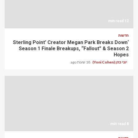
12 min read
חדשות
‘Sterling Point’ Creator Megan Park Breaks Down
Season 1 Finale Breakups, “Fallout” & Season 2
Hopes
יוני כהן (Yoni Cohen)
18 שעות ago
8 min read