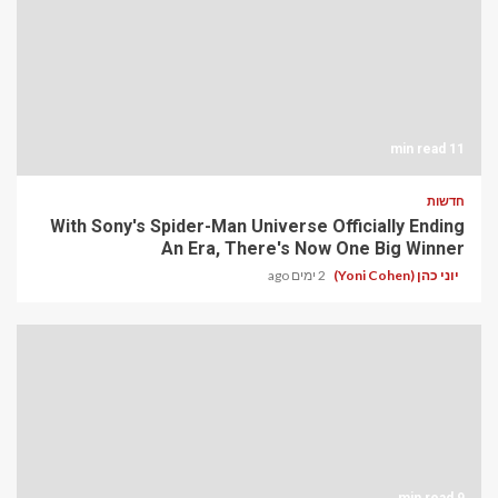
11 min read
חדשות
With Sony's Spider-Man Universe Officially Ending
An Era, There's Now One Big Winner
יוני כהן (Yoni Cohen)
2 ימים ago
9 min read