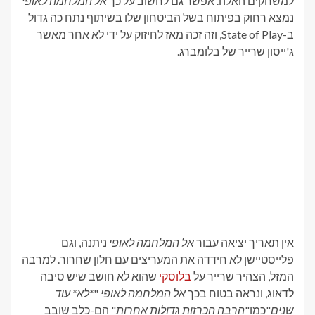
למשחקים האלה. אפשר גם לחשוב על כך
אל המלחמה לאופי
נמצא רחוק בפיתוח בשל הביטחון שלו בשיתוף נתח כה גדול
ב-State of Play, וזה זכה מאז לחיזוק על ידי לא אחר מאשר
ג'ייסון שרייר של בלומברג.
אין תאריך יציאה עבור
אל המלחמה לאופי
ניתנה, וגם
פלייסטיישן לא חידדה את המעריצים עם חלון שחרור. למרבה
המזל, הצהיר שרייר על
בלוסקי
שהוא לא חושב שיש סיבה
לדאוג, ונראה בטוח בכך
אל המלחמה לאופי
"
*לא* עוד
שנים
"כמו"
הרבה הכרזות גדולות אחרות
" הם-כלב שובב