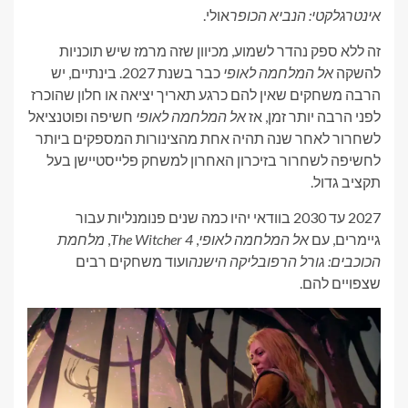
אינטרגלקטי: הנביא הכופר
אולי.
זה ללא ספק נהדר לשמוע, מכיוון שזה מרמז שיש תוכניות
להשקה
אל המלחמה לאופי
כבר בשנת 2027. בינתיים, יש
הרבה משחקים שאין להם כרגע תאריך יציאה או חלון שהוכרז
לפני הרבה יותר זמן, אז
אל המלחמה לאופי
חשיפה ופוטנציאל
לשחרור לאחר שנה תהיה אחת מהצינורות המספקים ביותר
לחשיפה לשחרור בזיכרון האחרון למשחק פלייסטיישן בעל
תקציב גדול.
2027 עד 2030 בוודאי יהיו כמה שנים פנומנליות עבור
גיימרים, עם
אל המלחמה לאופי
,
The Witcher 4
,
מלחמת
הכוכבים: גורל הרפובליקה הישנה
ועוד משחקים רבים
שצפויים להם.