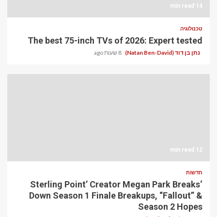
14 min read
טכנולוגיה
The best 75-inch TVs of 2026: Expert tested
נתן בן דוד (Natan Ben-David)
8 שעות ago
12 min read
חדשות
‘Sterling Point’ Creator Megan Park Breaks
Down Season 1 Finale Breakups, “Fallout” &
Season 2 Hopes