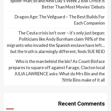
Spider-Man: Brand New Day’s Week 2 Box Office Is
Better Than Most Movies' Debuts
Dragon Age: The Veilguard – The Best Builds For
Each Companion
The Ceuta crisis isn't over – it's only just begun:
Politicians like Andy Burnham claim 98% of the
migrants who invaded the Spanish enclave have left…
but the truth is alarmingly different, finds SUE REID
Who is the man behind the bin? As Count Binface
prepares to square off against Farage, Clacton local
JULIA LAWRENCE asks: What do Mrs Bin and the
little Bins make of it all?
Recent Comments