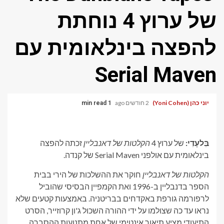
של ערוץ 4 נוחתת
להפצה בינלאומית עם
Serial Maven
יוני כהן (Yoni Cohen)
2 חודשים ago
1 min read
בִּלעָדִי:
של ערוץ 4
הקלטות של דאנבליין
זכתה להפצה
בינלאומית עם אולפני Serial Maven של קנדה.
הקלטות של דאנבליין
חוקר את ההשלכות של הירי בבית
הספר בדנבליין ב-1996 ואת הקמפיין הבסיסי שהוביל
לרפורמה גורפת באקדחים בבריטניה. באמצעות קטעים שלא
נראו עד כה שצולמו על ידי ההורה השכול ג'ון קרוזייר, הסרט
התיעודי מציע תיאור אינטימי של אחת מתנועות ההסברה