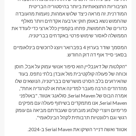
הציבוריות התוצאותיות ביותר בהיסטוריה הבריטית
המודרנית. זה מראה כיצד שלוש אמהות, נזעמות מהעובדה
שהחמוש נשא באופן חוקי ארבעה אקדחים ויותר מאלף
כדורים של תחמושת, פתחו בקמפיין כלל ארצי כדי לעודד את
הממשלה לאסור שימוש פרטי באקדחים בבריטניה.
המסמך שודר בערוץ 4 בפברואר ויוצג לרוכשים בינלאומיים
בסאני סייד אוף דה דוק החודש.
"
הקלטות של דאנבליין
הוא סיפור אנושי עמוק על אבל, חוסן
וכוחה של פעולה קולקטיבית מול אובדן בלתי נתפס. בעוד
שהאירועים בלב הסרט מושרשים בבריטניה, הנושאים שלו
מהדהדים הרבה מעבר למדינה אחת או לטרגדיה אחת",
אמרה הבוס של Serial Maven, סולאנג' אטווד. "באולפני
Serial Maven, אנו מתמקדים בשיתוף פעולה עם מפיקים
פרימיום ויוצרי קולנוע מובחנים שעבודתם מביאה גם עומק
רגשי וגם רלוונטיות תרבותית לקהל הבינלאומי".
אטווד ואשה דנייר השיקו את Serial Maven ב-2024.