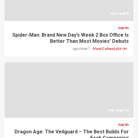
8 min read
חדשות
Spider-Man: Brand New Day’s Week 2 Box Office Is
Better Than Most Movies' Debuts
יוני כהן (Yoni Cohen)
7 שעות ago
14 min read
חדשות
Dragon Age: The Veilguard – The Best Builds For
Each Companion