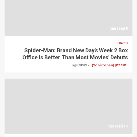
8 min read
חדשות
Spider-Man: Brand New Day’s Week 2 Box
Office Is Better Than Most Movies' Debuts
יוני כהן (Yoni Cohen)
7 שעות ago
14 min read