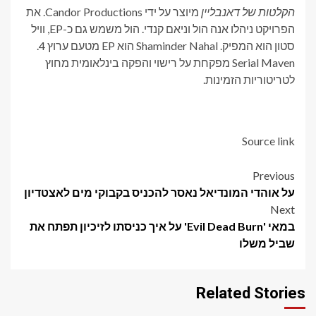
הקלטות של דאנבליין
מיוצר על ידי Candor Productions. את
הפרויקט ניהלו אנה הול וניאם קנדי. הול משמש גם כ-EP, וויל
סטון הוא המפיק. Shaminder Nahal הוא EP מטעם ערוץ 4.
Serial Maven מפקחת על רישוי והפקה בינלאומית מחוץ
לטריטוריות הזמינות.
Source link
Post
Previous
על אוהדי המונדיאל נאסר להכניס בקבוקי מים לאצטדיון
navigation
Next
במאי 'Evil Dead Burn' על איך כניסתו לזיכיון תפתח את
שביל משלו
Related Stories