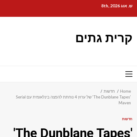
Ski
ש. אוג 8th, 2026
t
conten
קרית גתים
Primary
Menu
Home
חדשות
'The Dunblane Tapes' של ערוץ 4 נוחתת להפצה בינלאומית עם Serial
Maven
חדשות
'The Dunblane Tapes'