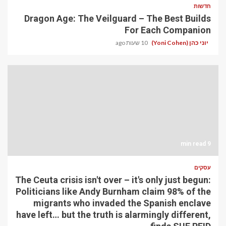
חדשות
Dragon Age: The Veilguard – The Best Builds
For Each Companion
יוני כהן (Yoni Cohen)
10 שעות ago
9 min read
עסקים
The Ceuta crisis isn't over – it's only just begun:
Politicians like Andy Burnham claim 98% of the
migrants who invaded the Spanish enclave
have left… but the truth is alarmingly different,