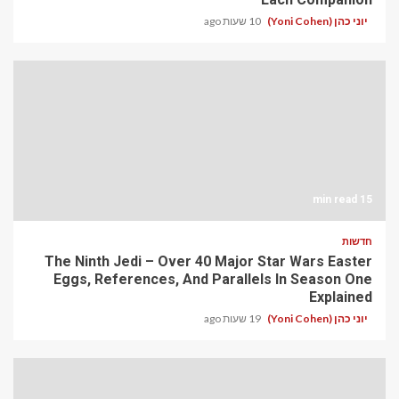
יוני כהן (Yoni Cohen)
10 שעות ago
15 min read
חדשות
The Ninth Jedi – Over 40 Major Star Wars Easter
Eggs, References, And Parallels In Season One
Explained
יוני כהן (Yoni Cohen)
19 שעות ago